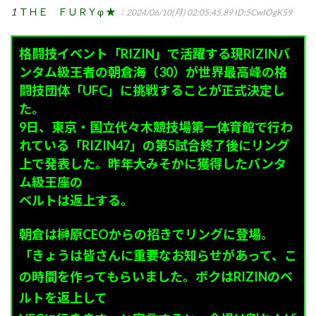
1
ＴＨＥ ＦＵＲＹφ ★
：2024/06/10(月) 02:05:45.89
ID:5CwIOgK59
格闘技イベント「RIZIN」で活躍する現RIZINバ
ンタム級王者の朝倉海（30）が世界最高峰の格
闘技団体「UFC」に挑戦することが正式決定し
た。
9日、東京・国立代々木競技場第一体育館で行わ
れている「RIZIN47」の第5試合終了後にリング
上で発表した。昨年大みそかに獲得したバンタ
ム級王座の
ベルトは返上する。
朝倉は榊原CEOからの招きでリングに登場。
「きょうは皆さんに重要なお知らせがあって、こ
の時間を作ってもらいました。ボクはRIZINのベ
ルトを返上して