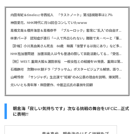
内田有紀＆timelesz 寺西拓人 「ラストノート」第5話視聴率は2.7％
神田愛花、NHK時代に月16回合コンしていたｗｗｗ
高橋文哉＆櫻井海音＆高橋恭平 「ブルーロック」客席に“乱入”の自由すぎる舞台あいさつに劇場騒然
林家パー子 認知症が進行「一人で外出られない」難聴で夫・ペーと「筆談」…自宅全焼から約1年
【訃報】小川真由美さん死去 86歳 映画「復讐するは我にあり」など多数出演
NHK性加害問題 加害芸能人は今も普通の顔して芸能活動してる…「受信料を取るくらいなら詳細を伝えよ」視聴者からは批判の声
【祝】WEST. 重岡大毅＆濵田崇裕 一般女性との結婚をW発表、重岡は第1子誕生も報告
石橋静河 次期NHK朝ドラ「ブラッサム」ポスタービジュアル解禁、語りは三條雅幸アナウンサー
山崎怜奈 「サンジャポ」生出演で“妊娠”のみ公表の理由を説明、爆笑問題には「お祝い待ってます」
元いいとも青年隊・岸田健作、中居正広氏の裏側を回顧
朝倉海「寂しい気持ちです」次なる挑戦の舞台をUFCに…正式
に表明!!
青木真也 朝倉海のＵＦＣ挑戦をブ