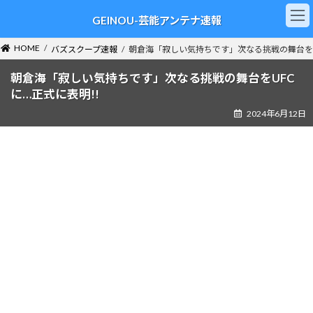
コ
ナ
GEINOU-芸能アンテナ速報
ン
ビ
テ
ゲ
ン
ー
HOME
バズスクープ速報
朝倉海「寂しい気持ちです」次なる挑戦の舞台をU
ツ
シ
へ
ョ
朝倉海「寂しい気持ちです」次なる挑戦の舞台をUFC
ス
ン
に…正式に表明!!
キ
に
2024年6月12日
ッ
移
プ
動