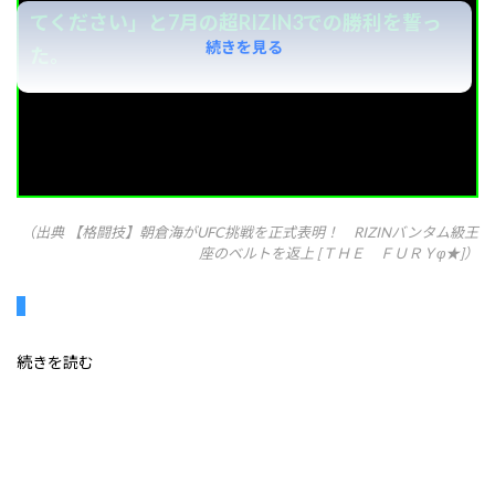
てください」と7月の超RIZIN3での勝利を誓っ
続きを見る
た。
https://news.yahoo.co.jp/articles/49083add301
0034f4658659945d4fdc3113ebf81
（出典 【格闘技】朝倉海がUFC挑戦を正式表明！ RIZINバンタム級王
座のベルトを返上 [ＴＨＥ ＦＵＲＹφ★]）
続きを読む