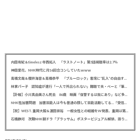
内田有紀＆timelesz 寺西拓人 「ラストノート」第5話視聴率は2.7％
神田愛花、NHK時代に月16回合コンしていたｗｗｗ
高橋文哉＆櫻井海音＆高橋恭平 「ブルーロック」客席に“乱入”の自由すぎる舞台あいさつに劇場騒然
林家パー子 認知症が進行「一人で外出られない」難聴で夫・ペーと「筆談」…自宅全焼から約1年
【訃報】小川真由美さん死去 86歳 映画「復讐するは我にあり」など多数出演
NHK性加害問題 加害芸能人は今も普通の顔して芸能活動してる…「受信料を取るくらいなら詳細を伝えよ」視聴者からは批判の声
【祝】WEST. 重岡大毅＆濵田崇裕 一般女性との結婚をW発表、重岡は第1子誕生も報告
石橋静河 次期NHK朝ドラ「ブラッサム」ポスタービジュアル解禁、語りは三條雅幸アナウンサー