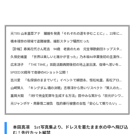
元TBS 山本里菜アナ 離婚を発表「それぞれの道を歩むことに」、22年に一般男性と結婚
橋本環奈の現場で盗難被害、撮影スタッフ騒然だった
【訃報】寿美花代さん死去 94歳 老衰のため 元宝塚歌劇団トップスター、夫は高島忠夫さん、息子は高嶋政宏・政伸
久保史緒里 「世界は美しいと誰かが言った」乃木坂46卒業後初の主演作で母親役に「すごく貴重な経験をさせていただいた」
広末涼子 「THE TIME,」芸能活動再開後初の地上波出演、復帰へ思いを告白「自分の弱い部分だったり…」
SPEED30周年で奇跡の4ショット公開！
吉川愛 「名探偵のままでいて」イベントで綱啓永、恒松祐里、高松アロハと息ピッタリの仲良しトーク
山﨑賢人 「キングダム 魂の決戦」志尊淳から熱いリスペクト「賢人のためだったらみんな頑張る」
重岡大毅 「5秒で完全犯罪を生成する方法」田中みな実から「目元がシワシワ」とダメ出し連発されたことを暴露
元ジャンポケ・斉藤慎二被告 性的暴行被害の女性「安心して眠りたい」「何も恐れず外を歩きたい」
本田真凛 1st写真集より、ドレスを着たまま水の中へ飛び込
む！先行カット解禁