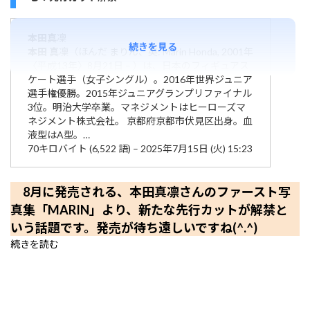
本田真
凜
続きを見る
本田
真
凜（ほんだ まりん、英: Marin Honda, 2001年
〈平成13年〉8月21日 – ）は、日本のフィギュアス
ケート選手（女子シングル）。2016年世界ジュニア
選手権優勝。2015年ジュニアグランプリファイナル
3位。明治大学卒業。マネジメントはヒーローズマ
ネジメント株式会社。 京都府京都市伏見区出身。血
液型はA型。…
70キロバイト (6,522 語) – 2025年7月15日 (火) 15:23
8月に発売される、本田真凛さんのファースト写
真集「MARIN」より、新たな先行カットが解禁と
いう話題です。発売が待ち遠しいですね(^.^)
続きを読む