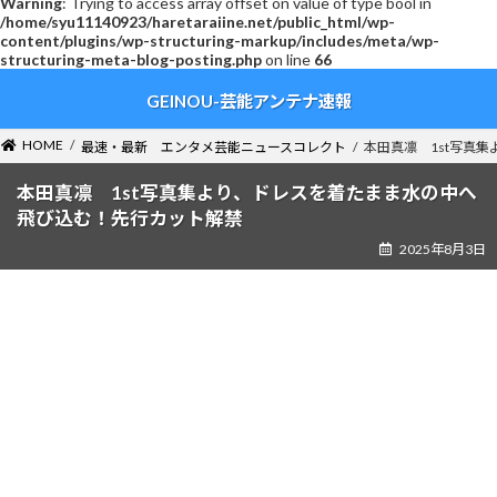
Warning
: Trying to access array offset on value of type bool in
/home/syu11140923/haretaraiine.net/public_html/wp-
content/plugins/wp-structuring-markup/includes/meta/wp-
structuring-meta-blog-posting.php
on line
66
コ
ナ
GEINOU-芸能アンテナ速報
ン
ビ
テ
ゲ
ン
ー
HOME
最速・最新 エンタメ芸能ニュースコレクト
本田真凛 1st写真
ツ
シ
へ
ョ
本田真凛 1st写真集より、ドレスを着たまま水の中へ
ス
ン
飛び込む！先行カット解禁
キ
に
2025年8月3日
ッ
移
プ
動