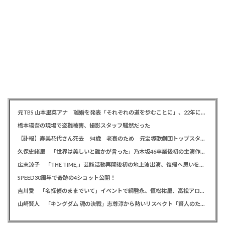
元TBS 山本里菜アナ 離婚を発表「それぞれの道を歩むことに」、22年に一般男性と結婚
橋本環奈の現場で盗難被害、撮影スタッフ騒然だった
【訃報】寿美花代さん死去 94歳 老衰のため 元宝塚歌劇団トップスター、夫は高島忠夫さん、息子は高嶋政宏・政伸
久保史緒里 「世界は美しいと誰かが言った」乃木坂46卒業後初の主演作で母親役に「すごく貴重な経験をさせていただいた」
広末涼子 「THE TIME,」芸能活動再開後初の地上波出演、復帰へ思いを告白「自分の弱い部分だったり…」
SPEED30周年で奇跡の4ショット公開！
吉川愛 「名探偵のままでいて」イベントで綱啓永、恒松祐里、高松アロハと息ピッタリの仲良しトーク
山﨑賢人 「キングダム 魂の決戦」志尊淳から熱いリスペクト「賢人のためだったらみんな頑張る」