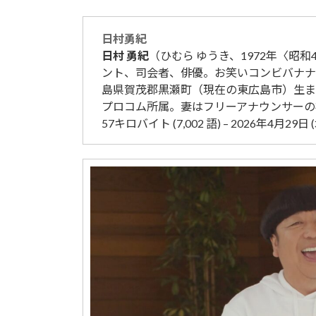
日村
勇紀
日村
勇紀
（ひむら ゆうき、1972年〈昭和4
ント、司会者、俳優。お笑いコンビバナナ
島県賀茂郡黒瀬町（現在の東広島市）生ま
プロコム所属。妻はフリーアナウンサーの
57キロバイト (7,002 語) – 2026年4月29日 (水