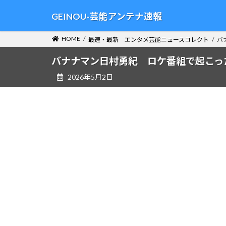
コ
ナ
GEINOU-芸能アンテナ速報
ン
ビ
テ
ゲ
HOME
最速・最新 エンタメ芸能ニュースコレクト
バ
ン
ー
ツ
シ
バナナマン日村勇紀 ロケ番組で起こっ
へ
ョ
2026年5月2日
ス
ン
キ
に
ッ
移
プ
動