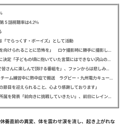
％
第５話視聴率は4.2％
る
今後は「でらっくす・ボーイズ」として活動
テレ東・田中瞳アナ 「面識のない方々にカメラを向けられることに恐怖を」 ロケ撮影時に勝手に撮影してくる人に注意喚起
堀田真由＆高橋一生 「ghost／夜の果て」声優に決定「子どもの頃に抱いていた言葉にはできない沢山の感情を思い出しました」
相葉雅紀 冠ラジオ番組9月終了発表「最終回まで皆さんに楽しんで頂ける番組を」、ファンからは悲しみの声
【訃報】サイモニ・ヴニランギさん死去 26歳 チーム練習中に熱中症で搬送 ラグビー・九州電力キューデンヴォルテクス選手
の節目を迎えられること、心より感謝しております」
元読売テレビ・佐藤佳奈アナ ツインプラネット所属を発表「前向きに挑戦していきたい」、前日にレインボー池田直人と結婚発表
た休養直前の異変、体を震わせ涙を流し、起き上がれな