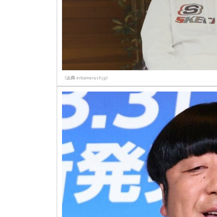
（出典 entamerush.jp）