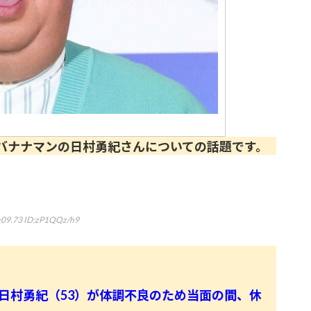
ナナマンの日村勇紀さんについての話題です。
:09.73
ID:zP1QQz/h9
の日村勇紀（53）が体調不良のため当面の間、休