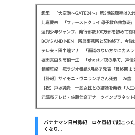
趣里 「大空港～GATE24～」第3話視聴率は9.1
比嘉愛未 「ファーストクライ 母子救命救急班」
週刊少年ジャンプ、発行部数100万部を初めて割
BOYS AND MEN 所属事務所と契約終了、
【祝】戸塚純貴 一般女性との結婚を発表「人生
バナナマン日村勇紀 ロケ番組で起こっ
くなり…