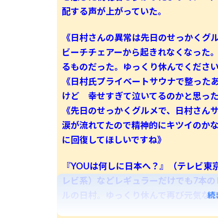
配する声が上がっていた。
《日村さんの異常は先日のせっかくグ
ビーチチェアーから起きれなくなった
るものだった。ゆっくり休んでくださ
《日村氏プライベートサウナで整ったあ
けど 幸せすぎて泣いてるのかと思った
《先日のせっかくグルメで、日村さん
涙が流れてたので精神的にキツイのか
に回復してほしいですね》
『YOUは何しに日本へ？』（テレビ東
レビ系）などレギュラーだけでも7本の
ルの日村。ゆっくり休んで再び元気な
続