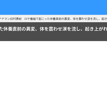
ナナマン日村勇紀 ロケ番組で起こった休養直前の異変、体を震わせ涙を流し、起き
た休養直前の異変、体を震わせ涙を流し、起き上がれ