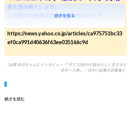
象を読み解く』より。
＊掲載中の情報は誌面掲載時のものです。
続きを見る
5/3(日) 7:30
https://news.yahoo.co.jp/articles/ca975751bc33
ef0ca991d40636f63ee035166c9d
（出典 あのちゃんにインタビュー「“ボク”は自分が自分らしく生きるた
めの一人称」｜VERY [征夷大将軍★]）
続きを読む