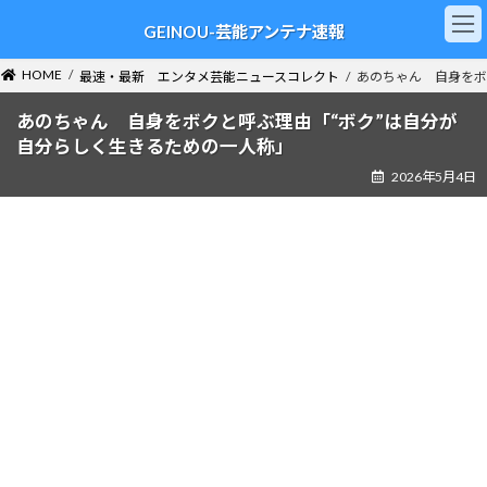
コ
ナ
GEINOU-芸能アンテナ速報
ン
ビ
テ
ゲ
ン
ー
HOME
最速・最新 エンタメ芸能ニュースコレクト
あのちゃん 自身をボ
ツ
シ
へ
ョ
あのちゃん 自身をボクと呼ぶ理由「“ボク”は自分が
ス
ン
自分らしく生きるための一人称」
キ
に
2026年5月4日
ッ
移
プ
動