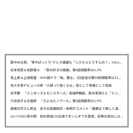
田中みな実、“背中ぱっくり”ドレス披露も「こけたらどうすんの？」10cm超ヒールに心配の声寄せられる
松本若菜＆佐野勇斗 「君の好きは無敵」第4話視聴率は4.2％
見上愛＆上坂樹里 NHK朝ドラ「風、薫る」5日放送の第93回視聴率は13.5％
佐々木希デビュー20年「人間って強くなる」母として俳優として成長
松平健 「ミニオンズ＆モンスターズ」笑福亭鶴瓶、鈴木愛理らと「ミニおんど」披露も「サンバの方が楽」と本音
小池栄子＆北香那 「さよならノワール」第5話視聴率は2.9％
寿美花代さん死去 息子の高嶋政宏・政伸がコメント「最期まで美しく凛とした表情」「最期の最期まで大女優」「
SixTONES 田中樹 初の単独CM出演でオンとオフを表現、記事の見出しは「“いい男の休日”にしてください」とアピール