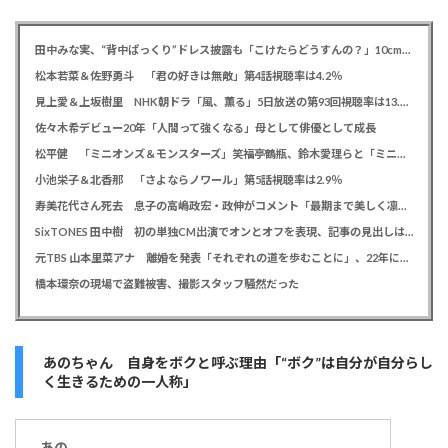
田中みな実、“背中ぱっくり”ドレス披露も「こけたらどうすんの？」10cm超ヒールに心配の声寄せられる
松本若菜＆佐野勇斗 「君の好きは無敵」第4話視聴率は4.2％
見上愛＆上坂樹里 NHK朝ドラ「風、薫る」5日放送の第93回視聴率は13.5％
佐々木希デビュー20年「人間って強くなる」母として俳優として成長
松平健 「ミニオンズ＆モンスターズ」笑福亭鶴瓶、鈴木愛理らと「ミニおんど」披露も「サンバの方が楽」と本音
小池栄子＆北香那 「さよならノワール」第5話視聴率は2.9％
寿美花代さん死去 息子の高嶋政宏・政伸がコメント「最期まで美しく凛とした表情」「最期の最期まで大女優」「
SixTONES 田中樹 初の単独CM出演でオンとオフを表現、記事の見出しは「“いい男の休日”にしてください」とアピール
元TBS 山本里菜アナ 離婚を発表「それぞれの道を歩むことに」、22年に一般男性と結婚
橋本環奈の現場で盗難被害、撮影スタッフ騒然だった
あのちゃん 自身をボクと呼ぶ理由「“ボク”は自分が自分らし
く生きるための一人称」
あの