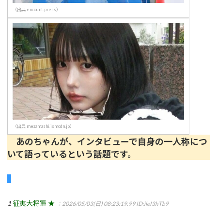
（出典 encount.press）
（出典 mezamashi.ismcdn.jp）
あのちゃんが、インタビューで自身の一人称につ
いて語っているという話題です。
1
征夷大将軍 ★
：2026/05/03(日) 08:23:19.99
ID:ileI3hTb9