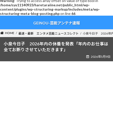
Warning
: Trying to access array offset on value of type bool in
/home/syu11140923/haretaraiine.net/public_html/wp-
content/plugins/wp-structuring-markup/includes/meta/wp-
structuring-meta-blog-posting.php
on line
66
コ
ナ
GEINOU-芸能アンテナ速報
ン
ビ
テ
ゲ
ン
ー
HOME
最速・最新 エンタメ芸能ニュースコレクト
小泉今日子 2026
ツ
シ
へ
ョ
小泉今日子 2026年内の休養を発表「年内のお仕事は
ス
ン
全てお断りさせていただきます」
キ
に
2026年5月9日
ッ
移
プ
動