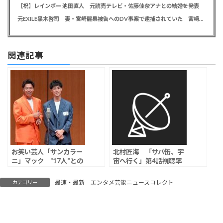
【祝】レインボー 池田直人 元読売テレビ・佐藤佳奈アナとの結婚を発表
元EXILE黒木啓司 妻・宮崎麗果被告へのDV事案で逮捕されていた 宮崎は全身打撲、頭部裂傷及び打撲、頸部損傷の怪我
関連記事
お笑い芸人「サンカラー
北村匠海 「サバ缶、宇
ニ」マック “17人”との
宙へ行く」第4話視聴率
浮気＆不倫認める、4月
は3.5％
に別れた彼女が告発「決
最速・最新 エンタメ芸能ニュースコレクト
カテゴリー
して許せる心境ではな
い」