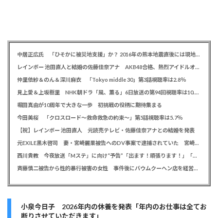
中居正広氏 「ひそかに被災地支援」か？ 2016年の熊本地震直後には現地で炊き出し 親友・松本人志の闘病に心を痛め、頻繁に連絡も
レインボー 池田直人と結婚の佐藤佳奈アナ AKB48合格、熱烈アイドルオタク「さかなちゃん」として人気に、7月末に読売テレビ退社
仲里依紗＆のん＆深川麻衣 「Tokyo middle 30」第3話視聴率は2.8％
見上愛＆上坂樹里 NHK朝ドラ「風、薫る」6日放送の第94回視聴率は10.4％
堀田真由が10周年で大きな一歩 初挑戦の役柄に期待集まる
今田美桜 「クロスロード～救命救急の約束～」第5話視聴率は5.7％
【祝】レインボー 池田直人 元読売テレビ・佐藤佳奈アナとの結婚を発表
元EXILE黒木啓司 妻・宮崎麗果被告へのDV事案で逮捕されていた 宮崎は全身打撲、頭部裂傷及び打撲、頸部損傷の怪我
西川貴教 今夜放送「Mステ」に向け“予告”「出ます！頑張ります！」「恐らくアレも着ます！」
斉藤慎二被告から性的暴行被害の女性 事件後にバウムクーヘン店を経営やTikTokでライブ配信する姿に「言葉にできない悔しさと怒り」
小泉今日子 2026年内の休養を発表「年内のお仕事は全てお
断りさせていただきます」