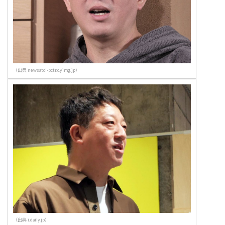
（出典 newsatcl-pctr.c.yimg.jp）
（出典 i.daily.jp）