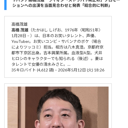
ションへの出演を当面見合わせと発表「総合的に判断」
高橋
茂雄
高橋
茂雄
（たかはし しげお、1976年〈昭和51年〉
1月28日 – ）は、日本のお笑いタレント、声優、
YouTuber。お笑いコンビ・サバンナのボケ（場合
によりツッコミ）担当。相方は八木真澄。京都府京
都市下京区出身。吉本興業所属。血液型A型。犬井
ヒロシのキャラクターでも知られる（後述）。妻は
タレントで女優の清水みさと。…
35キロバイト (4,612 語) – 2026年5月12日 (火) 18:26