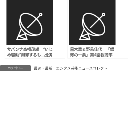
総合的に対応を検討」と
望を描きたい」、監督は
コメント
中川龍太郎
サバンナ高橋茂雄 “いじ
黒木華＆野呂佳代 「銀
め騒動”謝罪するも…出演
河の一票」第4話視聴率
CM＆子供向け番組「み
は4.0％
いつけた！」降板の危機
最速・最新 エンタメ芸能ニュースコレクト
カテゴリー