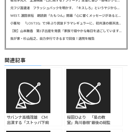
板垣李光人 主演映画「口に関するアンケート」反響に喜び「後味がクセになる、と」
元フジ渡邊渚 フラッシュバックを明かす、「キスしろ」というヤジからパニックに… 「1人の人間の人生に、当たり前の生活を奪った人が全て悪い」
WEST. 濵田崇裕 朗読劇「たもつん」開幕「心に響くメッセージがあると感じています」
小栗旬 「LOST10」で5年ぶり民放ドラマレギュラーに、初共演の横浜流星とバディ役「もう最高です」
【祝】山本舞香 第1子出産を発表「家族で穏やかな毎日を過ごしています」、夫はマイファスHiro
我が家・杉山裕之、自力歩行できるまで回復！退院を報告
関連記事
サバンナ高橋茂雄 CM
桜田ひより 「星の教
出演する「ストッパ下痢
室」角川春樹“最後の総監
止め」のライオン「現在
督作”で主演「先にある希