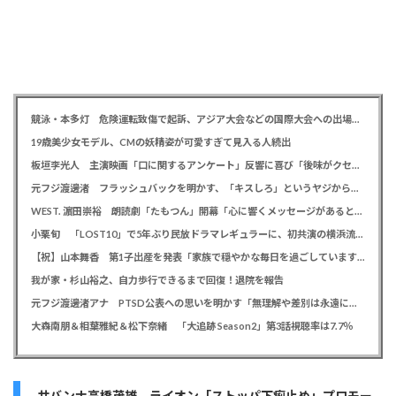
競泳・本多灯 危険運転致傷で起訴、アジア大会などの国際大会への出場を辞退
19歳美少女モデル、CMの妖精姿が可愛すぎて見入る人続出
板垣李光人 主演映画「口に関するアンケート」反響に喜び「後味がクセになる、と」
元フジ渡邊渚 フラッシュバックを明かす、「キスしろ」というヤジからパニックに… 「1人の人間の人生に、当たり前の生活を奪った人が全て悪い」
WEST. 濵田崇裕 朗読劇「たもつん」開幕「心に響くメッセージがあると感じています」
小栗旬 「LOST10」で5年ぶり民放ドラマレギュラーに、初共演の横浜流星とバディ役「もう最高です」
【祝】山本舞香 第1子出産を発表「家族で穏やかな毎日を過ごしています」、夫はマイファスHiro
我が家・杉山裕之、自力歩行できるまで回復！退院を報告
元フジ渡邊渚アナ PTSD公表への思いを明かす「無理解や差別は永遠に変わらない」「同じ病気になったことのない人間にはわからない」
大森南朋＆相葉雅紀＆松下奈緒 「大追跡 Season2」第3話視聴率は7.7％
サバンナ高橋茂雄 ライオン「ストッパ下痢止め」プロモー