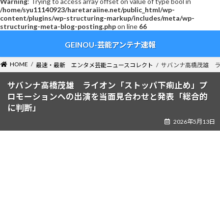
Warning
: Trying to access array offset on value of type bool in
/home/syu11140923/haretaraiine.net/public_html/wp-
content/plugins/wp-structuring-markup/includes/meta/wp-
structuring-meta-blog-posting.php
on line
66
コ
ナ
GEINOU-芸能アンテナ速報
ン
ビ
テ
ゲ
ン
ー
HOME
最速・最新 エンタメ芸能ニュースコレクト
サバンナ高橋茂雄 ラ
ツ
シ
へ
ョ
サバンナ高橋茂雄 ライオン「ストッパ下痢止め」プ
ス
ン
ロモーションへの出演を当面見合わせと発表「総合的
キ
に
に判断」
ッ
移
2026年5月13日
プ
動