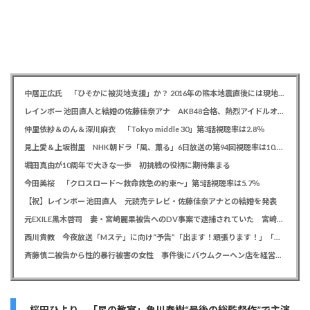
中居正広氏 「ひそかに被災地支援」か？ 2016年の熊本地震直後には現地で炊き出し 親友・松本人志の闘病に心を痛め、頻繁に連絡も
レインボー 池田直人と結婚の佐藤佳奈アナ AKB48合格、熱烈アイドルオタク「さかなちゃん」として人気に、7月末に読売テレビ退社
仲里依紗＆のん＆深川麻衣 「Tokyo middle 30」第3話視聴率は2.8％
見上愛＆上坂樹里 NHK朝ドラ「風、薫る」6日放送の第94回視聴率は10.4％
堀田真由が10周年で大きな一歩 初挑戦の役柄に期待集まる
今田美桜 「クロスロード～救命救急の約束～」第5話視聴率は5.7％
【祝】レインボー 池田直人 元読売テレビ・佐藤佳奈アナとの結婚を発表
元EXILE黒木啓司 妻・宮崎麗果被告へのDV事案で逮捕されていた 宮崎は全身打撲、頭部裂傷及び打撲、頸部損傷の怪我
西川貴教 今夜放送「Mステ」に向け“予告”「出ます！頑張ります！」「恐らくアレも着ます！」
斉藤慎二被告から性的暴行被害の女性 事件後にバウムクーヘン店を経営やTikTokでライブ配信する姿に「言葉にできない悔しさと怒り」
桜田ひより 「星の教室」角川春樹“最後の総監督作”で主演