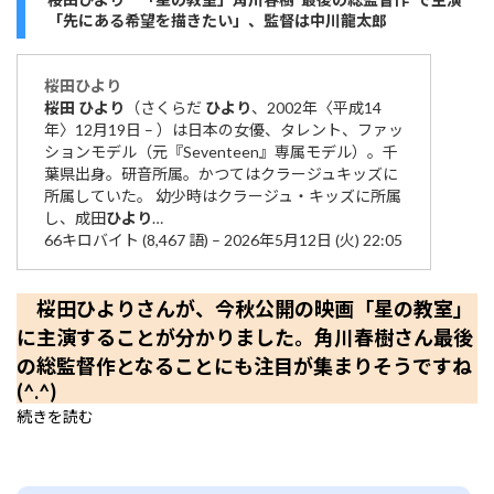
「先にある希望を描きたい」、監督は中川龍太郎
桜田
ひより
桜田
ひより
（さくらだ
ひより
、2002年〈平成14
年〉12月19日 – ）は日本の女優、タレント、ファッ
ションモデル（元『Seventeen』専属モデル）。千
葉県出身。研音所属。かつてはクラージュキッズに
所属していた。 幼少時はクラージュ・キッズに所属
し、成田
ひより
…
66キロバイト (8,467 語) – 2026年5月12日 (火) 22:05
桜田ひよりさんが、今秋公開の映画「星の教室」
に主演することが分かりました。角川春樹さん最後
の総監督作となることにも注目が集まりそうですね
(^.^)
続きを読む