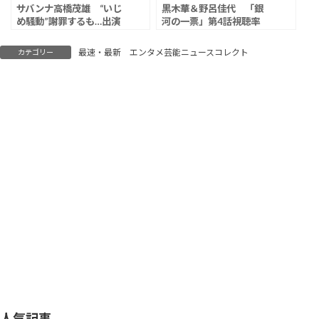
サバンナ高橋茂雄 “いじ
黒木華＆野呂佳代 「銀
め騒動”謝罪するも…出演
河の一票」第4話視聴率
CM＆子供向け番組「み
は4.0％
いつけた！」降板の危機
最速・最新 エンタメ芸能ニュースコレクト
カテゴリー
人気記事