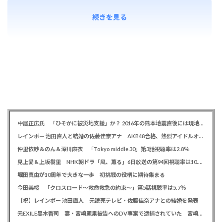
続きを見る
中居正広氏 「ひそかに被災地支援」か？ 2016年の熊本地震直後には現地で炊き出し 親友・松本人志の闘病に心を痛め、頻繁に連絡も
レインボー 池田直人と結婚の佐藤佳奈アナ AKB48合格、熱烈アイドルオタク「さかなちゃん」として人気に、7月末に読売テレビ退社
仲里依紗＆のん＆深川麻衣 「Tokyo middle 30」第3話視聴率は2.8％
見上愛＆上坂樹里 NHK朝ドラ「風、薫る」6日放送の第94回視聴率は10.4％
堀田真由が10周年で大きな一歩 初挑戦の役柄に期待集まる
今田美桜 「クロスロード～救命救急の約束～」第5話視聴率は5.7％
【祝】レインボー 池田直人 元読売テレビ・佐藤佳奈アナとの結婚を発表
元EXILE黒木啓司 妻・宮崎麗果被告へのDV事案で逮捕されていた 宮崎は全身打撲、頭部裂傷及び打撲、頸部損傷の怪我