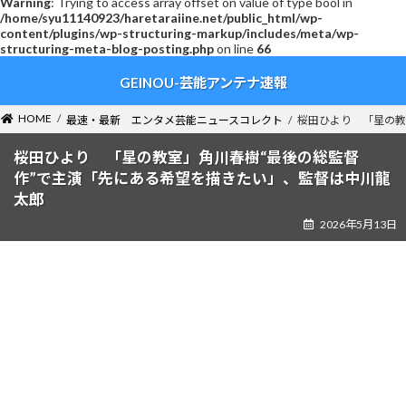
Warning
: Trying to access array offset on value of type bool in
/home/syu11140923/haretaraiine.net/public_html/wp-
content/plugins/wp-structuring-markup/includes/meta/wp-
structuring-meta-blog-posting.php
on line
66
コ
ナ
GEINOU-芸能アンテナ速報
ン
ビ
テ
ゲ
ン
ー
HOME
最速・最新 エンタメ芸能ニュースコレクト
桜田ひより 「星の教
ツ
シ
へ
ョ
桜田ひより 「星の教室」角川春樹“最後の総監督
ス
ン
作”で主演「先にある希望を描きたい」、監督は中川龍
キ
に
太郎
ッ
移
2026年5月13日
プ
動