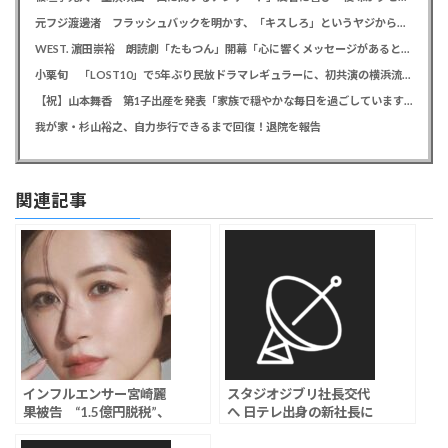
元フジ渡邊渚 フラッシュバックを明かす、「キスしろ」というヤジからパニックに… 「1人の人間の人生に、当たり前の生活を奪った人が全て悪い」
WEST. 濵田崇裕 朗読劇「たもつん」開幕「心に響くメッセージがあると感じています」
小栗旬 「LOST10」で5年ぶり民放ドラマレギュラーに、初共演の横浜流星とバディ役「もう最高です」
【祝】山本舞香 第1子出産を発表「家族で穏やかな毎日を過ごしています」、夫はマイファスHiro
我が家・杉山裕之、自力歩行できるまで回復！退院を報告
関連記事
インフルエンサー宮崎麗
スタジオジブリ社長交代
果被告 “1.5億円脱税”、
へ 日テレ出身の新社長に
検察側は被告に懲役2年6
ネットざわつく