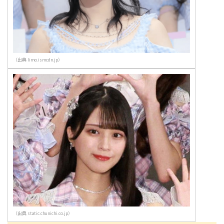
（出典 limo.ismcdn.jp）
（出典 static.chunichi.co.jp）