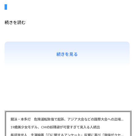
続きを読む
続きを見る
競泳・本多灯 危険運転致傷で起訴、アジア大会などの国際大会への出場を辞退
19歳美少女モデル、CMの妖精姿が可愛すぎて見入る人続出
板垣李光人 主演映画「口に関するアンケート」反響に喜び「後味がクセになる、と」