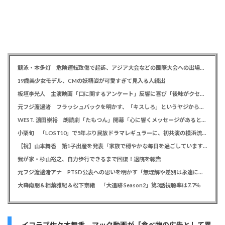
競泳・本多灯 危険運転致傷で起訴、アジア大会などの国際大会への出場を辞退
19歳美少女モデル、CMの妖精姿が可愛すぎて見入る人続出
板垣李光人 主演映画「口に関するアンケート」反響に喜び「後味がクセになる、と」
元フジ渡邊渚 フラッシュバックを明かす、「キスしろ」というヤジからパニックに… 「1人の人間の人生に、当たり前の生活を奪った人が全て悪い」
WEST. 濵田崇裕 朗読劇「たもつん」開幕「心に響くメッセージがあると感じています」
小栗旬 「LOST10」で5年ぶり民放ドラマレギュラーに、初共演の横浜流星とバディ役「もう最高です」
【祝】山本舞香 第1子出産を発表「家族で穏やかな毎日を過ごしています」、夫はマイファスHiro
我が家・杉山裕之、自力歩行できるまで回復！退院を報告
元フジ渡邊渚アナ PTSD公表への思いを明かす「無理解や差別は永遠に変わらない」「同じ病気になったことのない人間にはわからない」
大森南朋＆相葉雅紀＆松下奈緒 「大追跡 Season2」第3話視聴率は7.7％
イコラブ佐々木舞香 マック動画が「食べ物の広告として異