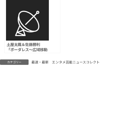
か月求刑
土屋太鳳＆佐藤勝利
「ボーダレス～広域移動
捜査隊～」第4話視聴率
は6.6％
最速・最新 エンタメ芸能ニュースコレクト
カテゴリー