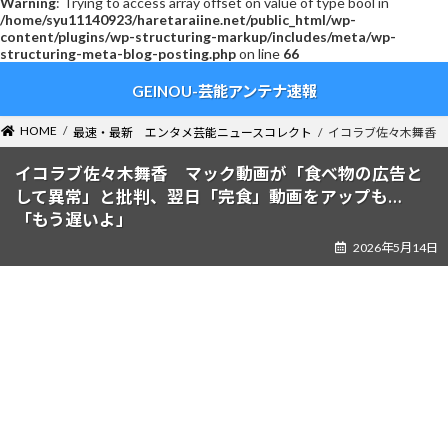
Warning
: Trying to access array offset on value of type bool in
/home/syu11140923/haretaraiine.net/public_html/wp-
content/plugins/wp-structuring-markup/includes/meta/wp-
structuring-meta-blog-posting.php
on line
66
コ
ナ
GEINOU-芸能アンテナ速報
ン
ビ
テ
ゲ
ン
ー
HOME
最速・最新 エンタメ芸能ニュースコレクト
イコラブ佐々木舞香 
ツ
シ
へ
ョ
イコラブ佐々木舞香 マック動画が「食べ物の広告と
ス
ン
して異常」と批判、翌日「完食」動画をアップも…
キ
に
「もう遅いよ」
ッ
移
2026年5月14日
プ
動