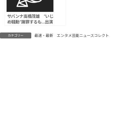
サバンナ高橋茂雄 “いじ
め騒動”謝罪するも…出演
CM＆子供向け番組「み
いつけた！」降板の危機
最速・最新 エンタメ芸能ニュースコレクト
カテゴリー