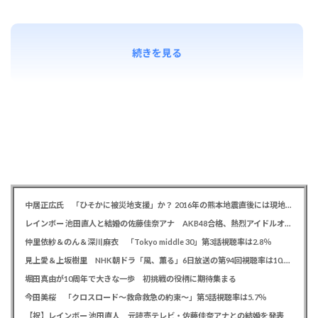
続きを見る
中居正広氏 「ひそかに被災地支援」か？ 2016年の熊本地震直後には現地で炊き出し 親友・松本人志の闘病に心を痛め、頻繁に連絡も
レインボー 池田直人と結婚の佐藤佳奈アナ AKB48合格、熱烈アイドルオタク「さかなちゃん」として人気に、7月末に読売テレビ退社
仲里依紗＆のん＆深川麻衣 「Tokyo middle 30」第3話視聴率は2.8％
見上愛＆上坂樹里 NHK朝ドラ「風、薫る」6日放送の第94回視聴率は10.4％
堀田真由が10周年で大きな一歩 初挑戦の役柄に期待集まる
今田美桜 「クロスロード～救命救急の約束～」第5話視聴率は5.7％
【祝】レインボー 池田直人 元読売テレビ・佐藤佳奈アナとの結婚を発表