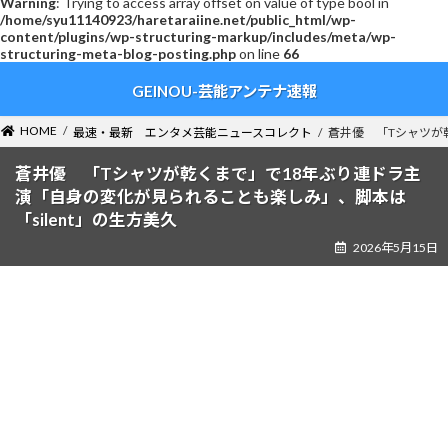
Warning
: Trying to access array offset on value of type bool in
/home/syu11140923/haretaraiine.net/public_html/wp-
content/plugins/wp-structuring-markup/includes/meta/wp-
structuring-meta-blog-posting.php
on line
66
コ
ナ
GEINOU-芸能アンテナ速報
ン
ビ
テ
ゲ
ン
ー
HOME
最速・最新 エンタメ芸能ニュースコレクト
蒼井優 「Tシャツが
ツ
シ
へ
ョ
蒼井優 「Tシャツが乾くまで」で18年ぶり連ドラ主
ス
ン
演「自身の変化が見られることも楽しみ」、脚本は
キ
に
「silent」の生方美久
ッ
移
2026年5月15日
プ
動