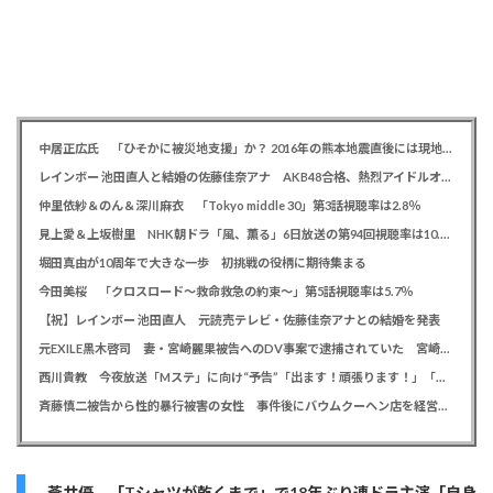
中居正広氏 「ひそかに被災地支援」か？ 2016年の熊本地震直後には現地で炊き出し 親友・松本人志の闘病に心を痛め、頻繁に連絡も
レインボー 池田直人と結婚の佐藤佳奈アナ AKB48合格、熱烈アイドルオタク「さかなちゃん」として人気に、7月末に読売テレビ退社
仲里依紗＆のん＆深川麻衣 「Tokyo middle 30」第3話視聴率は2.8％
見上愛＆上坂樹里 NHK朝ドラ「風、薫る」6日放送の第94回視聴率は10.4％
堀田真由が10周年で大きな一歩 初挑戦の役柄に期待集まる
今田美桜 「クロスロード～救命救急の約束～」第5話視聴率は5.7％
【祝】レインボー 池田直人 元読売テレビ・佐藤佳奈アナとの結婚を発表
元EXILE黒木啓司 妻・宮崎麗果被告へのDV事案で逮捕されていた 宮崎は全身打撲、頭部裂傷及び打撲、頸部損傷の怪我
西川貴教 今夜放送「Mステ」に向け“予告”「出ます！頑張ります！」「恐らくアレも着ます！」
斉藤慎二被告から性的暴行被害の女性 事件後にバウムクーヘン店を経営やTikTokでライブ配信する姿に「言葉にできない悔しさと怒り」
蒼井優 「Tシャツが乾くまで」で18年ぶり連ドラ主演「自身