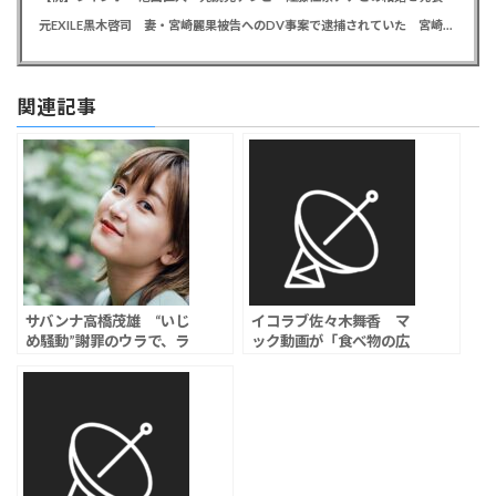
元EXILE黒木啓司 妻・宮崎麗果被告へのDV事案で逮捕されていた 宮崎は全身打撲、頭部裂傷及び打撲、頸部損傷の怪我
関連記事
サバンナ高橋茂雄 “いじ
イコラブ佐々木舞香 マ
め騒動”謝罪のウラで、ラ
ック動画が「食べ物の広
ランド・サーヤに思わぬ
告として異常」と批判、
流れ弾と同情のワケと
翌日「完食」動画をアッ
は？
プも…「もう遅いよ」