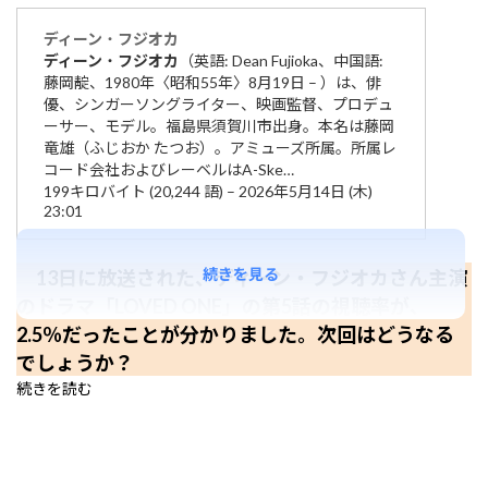
ディーン
・
フジオカ
ディーン
・
フジオカ
（英語: Dean Fujioka、中国語:
藤岡靛、1980年〈昭和55年〉8月19日 – ）は、俳
優、シンガーソングライター、映画監督、プロデュ
ーサー、モデル。福島県須賀川市出身。本名は藤岡
竜雄（ふじおか たつお）。アミューズ所属。所属レ
コード会社およびレーベルはA-Ske…
199キロバイト (20,244 語) – 2026年5月14日 (木)
23:01
続きを見る
13日に放送された、ディーン・フジオカさん主演
のドラマ「LOVED ONE」の第5話の視聴率が、
2.5％だったことが分かりました。次回はどうなる
でしょうか？
続きを読む