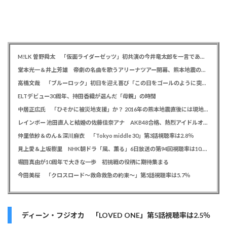
M!LK 曽野舜太 「仮面ライダーゼッツ」初共演の今井竜太郎を一言であらわすと「大きいゴールデンレトリバー
堂本光一＆井上芳雄 帝劇の名曲を歌うアリーナツアー開幕、熊本地震の募金箱も設置「ステージから元気を届けられる形になれば」
高橋文哉 「ブルーロック」初日を迎え喜び「この日をゴールのように突っ走ってきた」
ELTデビュー30周年、持田香織が選んだ「母親」の時間
中居正広氏 「ひそかに被災地支援」か？ 2016年の熊本地震直後には現地で炊き出し 親友・松本人志の闘病に心を痛め、頻繁に連絡も
レインボー 池田直人と結婚の佐藤佳奈アナ AKB48合格、熱烈アイドルオタク「さかなちゃん」として人気に、7月末に読売テレビ退社
仲里依紗＆のん＆深川麻衣 「Tokyo middle 30」第3話視聴率は2.8％
見上愛＆上坂樹里 NHK朝ドラ「風、薫る」6日放送の第94回視聴率は10.4％
堀田真由が10周年で大きな一歩 初挑戦の役柄に期待集まる
今田美桜 「クロスロード～救命救急の約束～」第5話視聴率は5.7％
ディーン・フジオカ 「LOVED ONE」第5話視聴率は2.5％