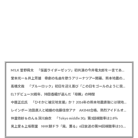
M!LK 曽野舜太 「仮面ライダーゼッツ」初共演の今井竜太郎を一言であらわすと「大きいゴールデンレトリバー
堂本光一＆井上芳雄 帝劇の名曲を歌うアリーナツアー開幕、熊本地震の募金箱も設置「ステージから元気を届けられる形になれば」
高橋文哉 「ブルーロック」初日を迎え喜び「この日をゴールのように突っ走ってきた」
ELTデビュー30周年、持田香織が選んだ「母親」の時間
中居正広氏 「ひそかに被災地支援」か？ 2016年の熊本地震直後には現地で炊き出し 親友・松本人志の闘病に心を痛め、頻繁に連絡も
レインボー 池田直人と結婚の佐藤佳奈アナ AKB48合格、熱烈アイドルオタク「さかなちゃん」として人気に、7月末に読売テレビ退社
仲里依紗＆のん＆深川麻衣 「Tokyo middle 30」第3話視聴率は2.8％
見上愛＆上坂樹里 NHK朝ドラ「風、薫る」6日放送の第94回視聴率は10.4％