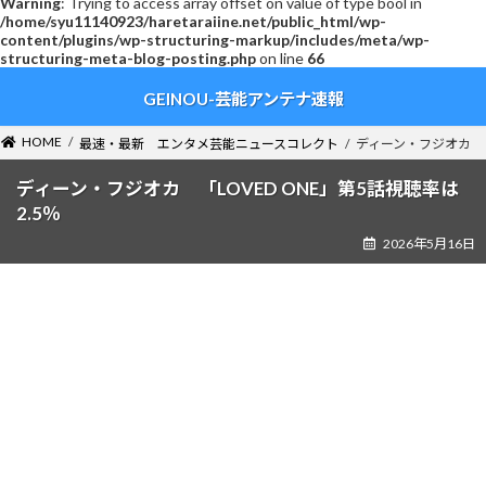
Warning
: Trying to access array offset on value of type bool in
/home/syu11140923/haretaraiine.net/public_html/wp-
content/plugins/wp-structuring-markup/includes/meta/wp-
structuring-meta-blog-posting.php
on line
66
コ
ナ
GEINOU-芸能アンテナ速報
ン
ビ
テ
ゲ
ン
ー
HOME
最速・最新 エンタメ芸能ニュースコレクト
ディーン・フジオカ 「L
ツ
シ
へ
ョ
ディーン・フジオカ 「LOVED ONE」第5話視聴率は
ス
ン
2.5％
キ
に
2026年5月16日
ッ
移
プ
動