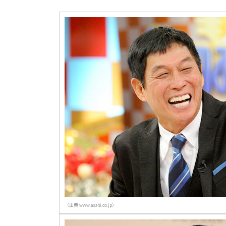
（出典 www.asahi.co.jp）