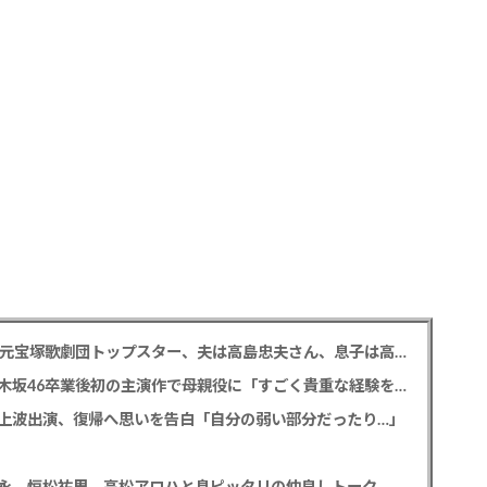
【訃報】寿美花代さん死去 94歳 老衰のため 元宝塚歌劇団トップスター、夫は高島忠夫さん、息子は高嶋政宏・政伸
久保史緒里 「世界は美しいと誰かが言った」乃木坂46卒業後初の主演作で母親役に「すごく貴重な経験をさせていただいた」
の地上波出演、復帰へ思いを告白「自分の弱い部分だったり…」
永、恒松祐里、高松アロハと息ピッタリの仲良しトーク