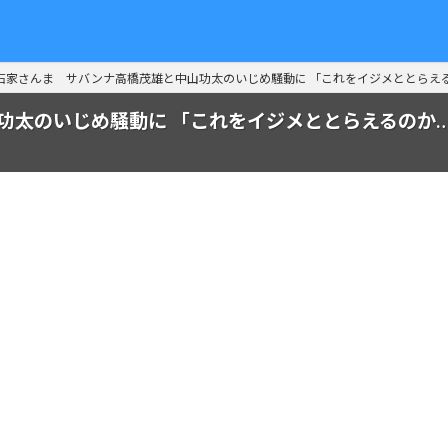
石家さんま サバンナ高橋茂雄と中山功太のいじめ騒動に 「これをイジメととらえ
功太のいじめ騒動に 「これをイジメととらえるのか