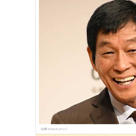
（出典 encount.press）