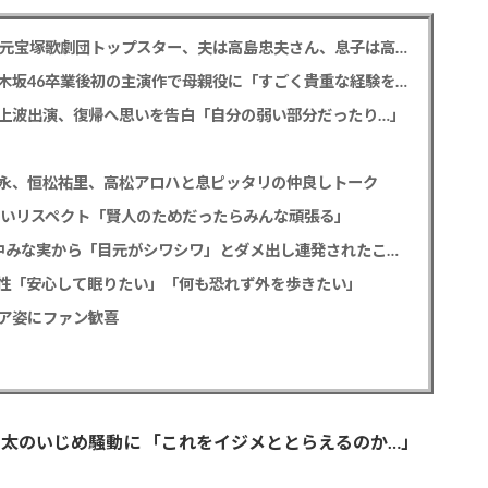
【訃報】寿美花代さん死去 94歳 老衰のため 元宝塚歌劇団トップスター、夫は高島忠夫さん、息子は高嶋政宏・政伸
久保史緒里 「世界は美しいと誰かが言った」乃木坂46卒業後初の主演作で母親役に「すごく貴重な経験をさせていただいた」
の地上波出演、復帰へ思いを告白「自分の弱い部分だったり…」
永、恒松祐里、高松アロハと息ピッタリの仲良しトーク
熱いリスペクト「賢人のためだったらみんな頑張る」
重岡大毅 「5秒で完全犯罪を生成する方法」田中みな実から「目元がシワシワ」とダメ出し連発されたことを暴露
性「安心して眠りたい」「何も恐れず外を歩きたい」
ア姿にファン歓喜
太のいじめ騒動に 「これをイジメととらえるのか…」