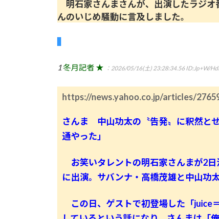
明石家さんまさんが、出演したラジオ
んのいじめ騒動に言及しました。
1
冬月記者 ★
：2026/05/16(土) 23:28:34.56
ID:Jp+W/Hd
https://news.yahoo.co.jp/articles/2
さんま 中山功太の〝告発〟に釈然と
通やった」
お笑いタレントの明石家さんまが2日
に出演。サバンナ・高橋茂雄と中山功
この日、ゲストで初登場した「juice＝
しているという話になり、さんまは「俺