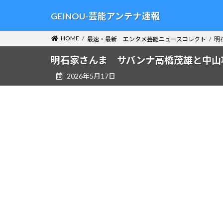
コ
ナ
GEINOU-芸能アンテナ速報
ン
ビ
テ
ゲ
HOME
最速・最新 エンタメ芸能ニュースコレクト
明
ン
ー
ツ
シ
明石家さんま サバンナ高橋茂雄と中山
へ
ョ
2026年5月17日
ス
ン
キ
に
ッ
移
プ
動