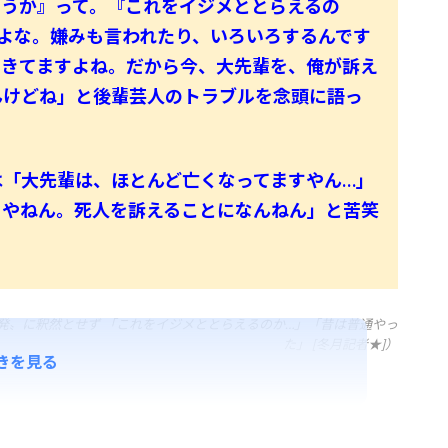
そうか』って。『これをイジメととらえるの
よな。嫌みも言われたり、いろいろするんです
てきてますよね。だから今、大先輩を、俺が訴え
んけどね」と後輩芸人のトラブルを念頭に語っ
「大先輩は、ほとんど亡くなってますやん…」
うやねん。死人を訴えることになんねん」と苦笑
発〟に釈然とせず 「これをイジメととらえるのか…」「昔は普通やっ
た」 [冬月記者★]）
きを見る