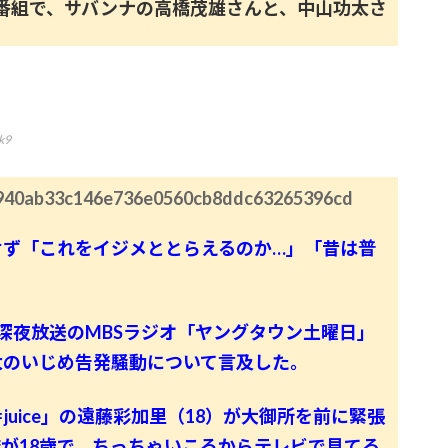
番組で、サバンナの高橋茂雄さんと、中山功太さ
k9
765940ab33c146e736e0560cb8ddc63265396cd
せず「これをイジメととらえるのか…」「昔は普
深夜放送のMBSラジオ「ヤングタウン土曜日」
太のいじめ告発騒動について言及した。
juice」の遠藤彩加里（18）が大御所を前に緊張
が18歳で、ちっちゃいころからテレビで見てる