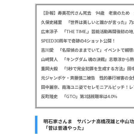
広末涼子 「THE TIME,」芸能活動再開後初
SPEED30周年で奇跡の4ショット公開！
吉川愛 「名探偵のままでいて」イベントで綱啓
山﨑賢人 「キングダム 魂の決戦」志尊淳から
元ジャンポケ・斉藤慎二被告 性的暴行被害の女
田中麗奈、南海ユニ姿でセレモニアルピッチ！レ
反町隆史 「GTO」第3話視聴率は4.0％
明石家さんま サバンナ高橋茂雄と中山功
「昔は普通やった」