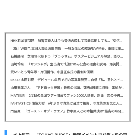
NHK性加害問題 加害芸能人は今も普通の顔して芸能活動してる…「受信料を取るくらいなら詳細を伝えよ」視聴者からは批判の声
【祝】WEST. 重岡大毅＆濵田崇裕 一般女性との結婚をW発表、重岡は第1子誕生も報告
石橋静河 次期NHK朝ドラ「ブラッサム」ポスタービジュアル解禁、語りは三條雅幸アナウンサー
山崎怜奈 「サンジャポ」生出演で“妊娠”のみ公表の理由を説明、爆笑問題には「お祝い待ってます」
元いいとも青年隊・岸田健作、中居正広氏の裏側を回顧
SKE48 太田彩夏 デビュー12年目で初の写真集発売に自信「私、意外とイイ！」、勝負カットはベッド上のヌーディーな姿
山田五郎さん 「アド街ック天国」最後の出演、死去6日前に収録 番組が感謝「天国の五郎さんへ」
MATSURI 2度目の全国ツアー開幕でファン2000人熱狂、新曲「恋の中央線」も初披露「この曲で売れたいよ！」
FANTASTICS 佐藤大樹 6年ぶり写真集は台湾で撮影、写真集のお気に入りカットは「両親に見られるの恥ずかしい」
門脇麦 「ゴースト・オブ・ウエノ」竹中直人との本格共演は“最高の時間”「台本よりたくさんしゃべってた」
水上恒司 「TOKYO BURST」新宿イベントでバディ役の東