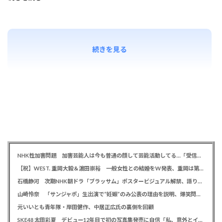
続きを見る
NHK性加害問題 加害芸能人は今も普通の顔して芸能活動してる…「受信料を取るくらいなら詳細を伝えよ」視聴者からは批判の声
【祝】WEST. 重岡大毅＆濵田崇裕 一般女性との結婚をW発表、重岡は第1子誕生も報告
石橋静河 次期NHK朝ドラ「ブラッサム」ポスタービジュアル解禁、語りは三條雅幸アナウンサー
山崎怜奈 「サンジャポ」生出演で“妊娠”のみ公表の理由を説明、爆笑問題には「お祝い待ってます」
元いいとも青年隊・岸田健作、中居正広氏の裏側を回顧
SKE48 太田彩夏 デビュー12年目で初の写真集発売に自信「私、意外とイイ！」、勝負カットはベッド上のヌーディーな姿