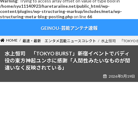
Warning
: Trying to access array offset on value of type bool in
/home/syu11140923/haretaraiine.net/public_html/wp-
content/plugins/wp-structuring-markup/includes/meta/wp-
structuring-meta-blog-posting.php
on line
66
コ
ナ
GEINOU-芸能アンテナ速報
ン
ビ
テ
ゲ
ン
ー
HOME
最速・最新 エンタメ芸能ニュースコレクト
水上恒司 「TOKY
ツ
シ
へ
ョ
水上恒司 「TOKYO BURST」新宿イベントでバディ
ス
ン
役の東方神起ユンホに感謝「人間性みたいなものが間
キ
に
違いなく反映されている」
ッ
移
2026年5月19日
プ
動