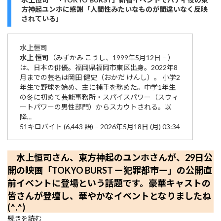
方神起ユンホに感謝「人間性みたいなものが間違いなく反映
されている」
水上
恒司
水上
恒司
（みずかみ こうし、1999年5月12日 – ）
は、日本の俳優。福岡県福岡市東区出身。2022年8
月までの芸名は岡田 健史（おかだ けんし）。 小学2
年生で野球を始め、主に捕手を務めた。中学1年生
の冬に初めて芸能事務所・スパイスパワー（スウィ
ートパワーの男性部門）からスカウトされる。以
降…
51キロバイト (6,443 語) – 2026年5月18日 (月) 03:34
水上恒司さん、東方神起のユンホさんが、29日公
開の映画「TOKYO BURST ー犯罪都市ー」の公開直
前イベントに登場という話題です。豪華キャストの
皆さんが登壇し、華やかなイベントとなりましたね
(^.^)
続きを読む