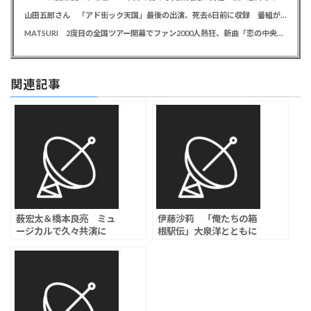
山田五郎さん 「アド街ック天国」最後の出演、死去6日前に収録 番組が感謝「天国の五郎さんへ」
MATSURI 2度目の全国ツアー開幕でファン2000人熱狂、新曲「恋の中央線」も初披露「この曲で売れたいよ！」
関連記事
薮宏太＆橋本良亮 ミュ
伊藤沙莉 「俺たちの箱
ージカルで久々共演に
根駅伝」大泉洋とともに
「感慨深い」「一緒にで
中継を手掛けるディレク
きるのも何かの縁」
ター役「伝説になるよう
な、とんでもない作品」