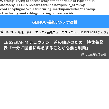
Warning
: Trying to access array offset on value of type bool in
/home/syu11140923/haretaraiine.net/public_html/wp-
content/plugins/wp-structuring-markup/includes/meta/wp-
structuring-meta-blog-posting.php
on line
66
コ
ナ
GEINOU-芸能アンテナ速報
ン
ビ
テ
ゲ
ン
ー
HOME
最速・最新 エンタメ芸能ニュースコレクト
LE SSERAFIM
ツ
シ
へ
ョ
LE SSERAFIM チェウォン 首の痛みのため一時休養発
ス
ン
表「十分に回復に専念することが必要と判断」
キ
に
2026年5月19日
ッ
移
プ
動