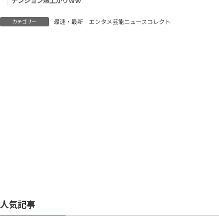
テンション爆上がりｗｗ
ｗ ミセス特別版も話題に
最速・最新 エンタメ芸能ニュースコレクト
カテゴリー
人気記事