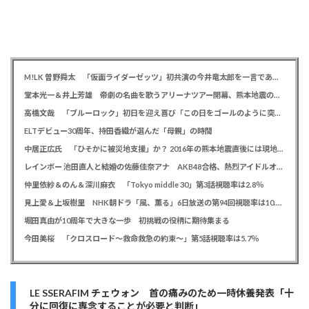
M!LK 曽野舜太 「仮面ライダーゼッツ」初共演の今井竜太郎を一言であらわすと「大きいゴールデンレトリバー
堂本光一＆井上芳雄 帝劇の名曲を歌うアリーナツアー開幕、熊本地震の募金箱も設置「ステージから元気を届けられる形になれば」
高橋文哉 「ブルーロック」初日を迎え喜び「この日をゴールのように突っ走ってきた」
ELTデビュー30周年、持田香織が選んだ「母親」の時間
中居正広氏 「ひそかに被災地支援」か？ 2016年の熊本地震直後には現地で炊き出し 親友・松本人志の闘病に心を痛め、頻繁に連絡も
レインボー 池田直人と結婚の佐藤佳奈アナ AKB48合格、熱烈アイドルオタク「さかなちゃん」として人気に、7月末に読売テレビ退社
仲里依紗＆のん＆深川麻衣 「Tokyo middle 30」第3話視聴率は2.8％
見上愛＆上坂樹里 NHK朝ドラ「風、薫る」6日放送の第94回視聴率は10.4％
堀田真由が10周年で大きな一歩 初挑戦の役柄に期待集まる
今田美桜 「クロスロード～救命救急の約束～」第5話視聴率は5.7％
LE SSERAFIM チェウォン 首の痛みのため一時休養発表「十
分に回復に専念することが必要と判断」