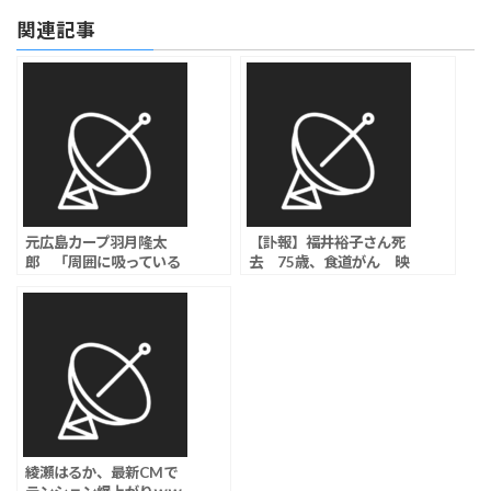
関連記事
元広島カープ羽月隆太
【訃報】福井裕子さん死
郎 「周囲に吸っている
去 75歳、食道がん 映
カープ選手がいた」証
画「容疑者Xの献身」、
言、「ゾンビたばこ」使
朝ドラ「すずらん」など
用で複数選手に尿検査実
出演
施か？
綾瀬はるか、最新CMで