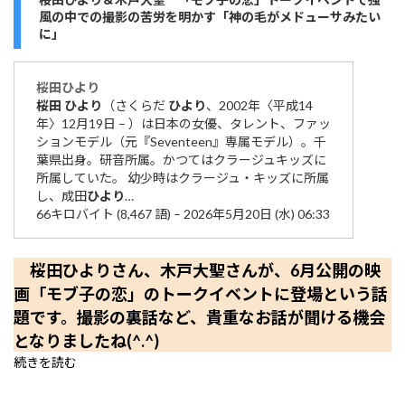
風の中での撮影の苦労を明かす「神の毛がメドューサみたい
に」
桜田
ひより
桜田
ひより
（さくらだ
ひより
、2002年〈平成14
年〉12月19日 – ）は日本の女優、タレント、ファッ
ションモデル（元『Seventeen』専属モデル）。千
葉県出身。研音所属。かつてはクラージュキッズに
所属していた。 幼少時はクラージュ・キッズに所属
し、成田
ひより
…
66キロバイト (8,467 語) – 2026年5月20日 (水) 06:33
桜田ひよりさん、木戸大聖さんが、6月公開の映
画「モブ子の恋」のトークイベントに登場という話
題です。撮影の裏話など、貴重なお話が聞ける機会
となりましたね(^.^)
続きを読む