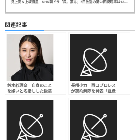
見上愛＆上坂樹里 NHK朝ドラ「風、薫る」5日放送の第93回視聴率は13.5％
関連記事
鈴木紗理奈 自身のこと
長州小力 西口プロレス
を嫌いと名指しした後輩
が契約解除を発表「組織
タレントに激怒「共演し
としての姿勢を明確にす
てない時に言うとか意味
るため」、4月に道交法
わからん」「普通にいじ
違反で書類送検
めやん。次元低い」