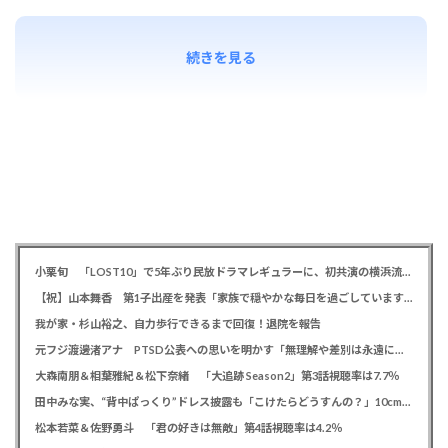
続きを見る
小栗旬 「LOST10」で5年ぶり民放ドラマレギュラーに、初共演の横浜流星とバディ役「もう最高です」
【祝】山本舞香 第1子出産を発表「家族で穏やかな毎日を過ごしています」、夫はマイファスHiro
我が家・杉山裕之、自力歩行できるまで回復！退院を報告
元フジ渡邊渚アナ PTSD公表への思いを明かす「無理解や差別は永遠に変わらない」「同じ病気になったことのない人間にはわからない」
大森南朋＆相葉雅紀＆松下奈緒 「大追跡 Season2」第3話視聴率は7.7％
田中みな実、“背中ぱっくり”ドレス披露も「こけたらどうすんの？」10cm超ヒールに心配の声寄せられる
松本若菜＆佐野勇斗 「君の好きは無敵」第4話視聴率は4.2％