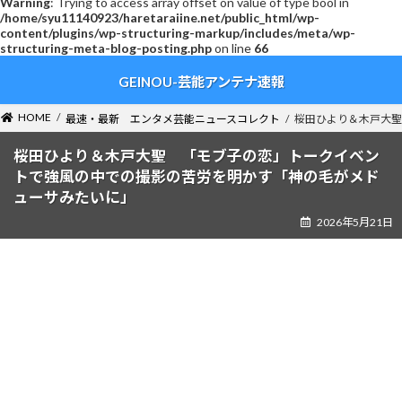
Warning
: Trying to access array offset on value of type bool in
/home/syu11140923/haretaraiine.net/public_html/wp-
content/plugins/wp-structuring-markup/includes/meta/wp-
structuring-meta-blog-posting.php
on line
66
コ
ナ
GEINOU-芸能アンテナ速報
ン
ビ
テ
ゲ
ン
ー
HOME
最速・最新 エンタメ芸能ニュースコレクト
桜田ひより＆木戸大聖
ツ
シ
へ
ョ
桜田ひより＆木戸大聖 「モブ子の恋」トークイベン
ス
ン
トで強風の中での撮影の苦労を明かす「神の毛がメド
キ
に
ューサみたいに」
ッ
移
2026年5月21日
プ
動