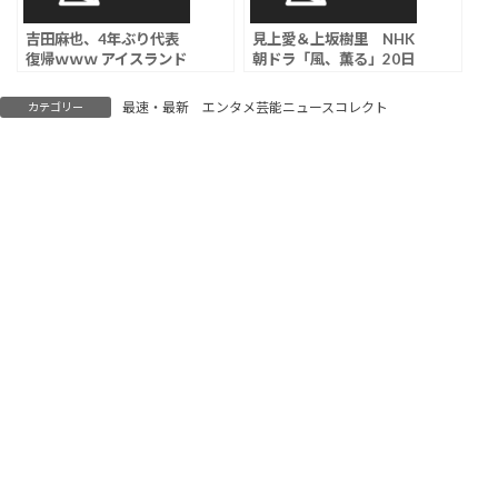
吉田麻也、4年ぶり代表
見上愛＆上坂樹里 NHK
復帰ｗｗｗ アイスランド
朝ドラ「風、薫る」20日
戦限定で緊急招集
放送の第38回視聴率は
14.8％
最速・最新 エンタメ芸能ニュースコレクト
カテゴリー