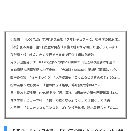
小栗旬 「LOST10」で5年ぶり民放ドラマレギュラーに、初共演の横浜流星とバディ役「もう最高です」
【祝】山本舞香 第1子出産を発表「家族で穏やかな毎日を過ごしています」、夫はマイファスHiro
我が家・杉山裕之、自力歩行できるまで回復！退院を報告
元フジ渡邊渚アナ PTSD公表への思いを明かす「無理解や差別は永遠に変わらない」「同じ病気になったことのない人間にはわからない」
大森南朋＆相葉雅紀＆松下奈緒 「大追跡 Season2」第3話視聴率は7.7％
田中みな実、“背中ぱっくり”ドレス披露も「こけたらどうすんの？」10cm超ヒールに心配の声寄せられる
松本若菜＆佐野勇斗 「君の好きは無敵」第4話視聴率は4.2％
見上愛＆上坂樹里 NHK朝ドラ「風、薫る」5日放送の第93回視聴率は13.5％
佐々木希デビュー20年「人間って強くなる」母として俳優として成長
松平健 「ミニオンズ＆モンスターズ」笑福亭鶴瓶、鈴木愛理らと「ミニおんど」披露も「サンバの方が楽」と本音
桜田ひより＆木戸大聖 「モブ子の恋」トークイベントで強