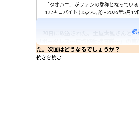
「タオハニ」がファンの愛称となっている
122キロバイト (15,270 語) – 2026年5月19日 
続
20日に放送された、土屋太鳳さんと、ti
「ボーダレス～広域移動捜査隊～」の第6
た。次回はどうなるでしょうか？
続きを読む