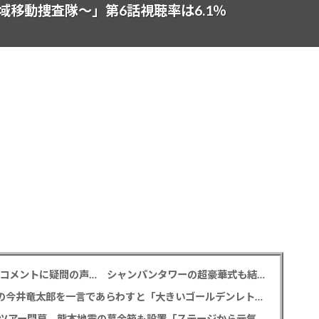
移動捜査隊～」第6話視聴率は6.1％
元TBS 山本里菜アナ 「感覚がわからない」離婚コメントに疑問の声… シャンパンタワーの超豪華式も結婚生活は4年半で終止符
M!LK 曽野舜太 「仮面ライダーゼッツ」初共演の今井竜太郎を一言であらわすと「大きいゴールデンレトリバー
堂本光一＆井上芳雄 帝劇の名曲を歌うアリーナツアー開幕、熊本地震の募金箱も設置「ステージから元気を届けられる形になれば」