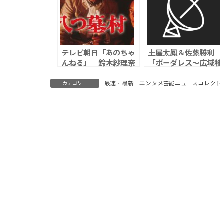
テレビ朝日「あのちゃ
土屋太鳳＆佐藤勝
んねる」 鈴木紗理奈
「ボーダレス～広域
事務所と「誠意をもっ
動捜査隊～」第5話視
てやりとり」明かす
聴率は6.4％
最速・最新 エンタメ芸能ニュースコレク
カテゴリー
あのちゃんが番組で
「嫌い」名指し放送、
「配慮が足りず」