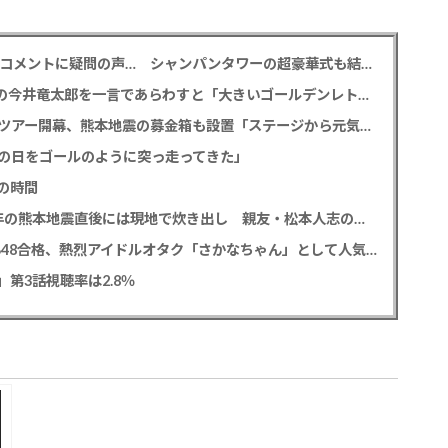
元TBS 山本里菜アナ 「感覚がわからない」離婚コメントに疑問の声… シャンパンタワーの超豪華式も結婚生活は4年半で終止符
M!LK 曽野舜太 「仮面ライダーゼッツ」初共演の今井竜太郎を一言であらわすと「大きいゴールデンレトリバー
堂本光一＆井上芳雄 帝劇の名曲を歌うアリーナツアー開幕、熊本地震の募金箱も設置「ステージから元気を届けられる形になれば」
の日をゴールのように突っ走ってきた」
の時間
中居正広氏 「ひそかに被災地支援」か？ 2016年の熊本地震直後には現地で炊き出し 親友・松本人志の闘病に心を痛め、頻繁に連絡も
レインボー 池田直人と結婚の佐藤佳奈アナ AKB48合格、熱烈アイドルオタク「さかなちゃん」として人気に、7月末に読売テレビ退社
0」第3話視聴率は2.8％