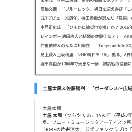
高橋文哉 「ブルーロック」初日を迎え喜び「こ
ELTデビュー30周年、持田香織が選んだ「母親」
仲里依紗＆のん＆深川麻衣 「Tokyo middle 3
見上愛＆上坂樹里 NHK朝ドラ「風、薫る」6日放
堀田真由が10周年で大きな一歩 初挑戦の役柄
土屋太鳳＆佐藤勝利 「ボーダレス～広域移
土屋
太鳳
土屋
太鳳
（つちや たお、1995年〈平成7
身。ソニー・ミュージックアーティスツ所属。夫はG
TRIBEの片寄涼太。 公式ファンクラブは「Ta