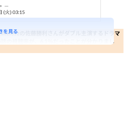
。…
(火) 03:15
きを見る
meleszの佐藤勝利さんがダブル主演するドラマ
話の視聴率が、6.1％だったことが分かりまし