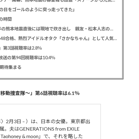
の日をゴールのように突っ走ってきた」
の時間
中居正広氏 「ひそかに被災地支援」か？ 2016年の熊本地震直後には現地で炊き出し 親友・松本人志の闘病に心を痛め、頻繁に連絡も
レインボー 池田直人と結婚の佐藤佳奈アナ AKB48合格、熱烈アイドルオタク「さかなちゃん」として人気に、7月末に読売テレビ退社
0」第3話視聴率は2.8％
送の第94回視聴率は10.4％
に期待集まる
動捜査隊～」第6話視聴率は6.1％
年〉2月3日 – ）は、日本の女優。東京都出
ENERATIONS from EXILE
ohoney & moon」で、それを略した