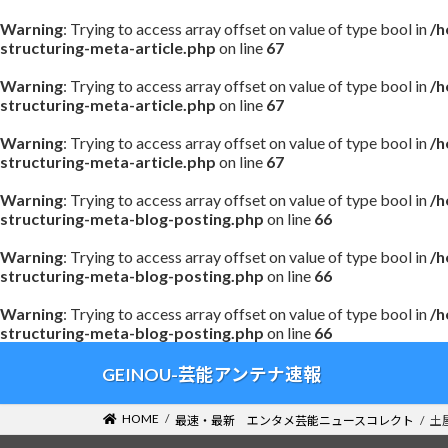
Warning
: Trying to access array offset on value of type bool in
/h
structuring-meta-article.php
on line
67
Warning
: Trying to access array offset on value of type bool in
/h
structuring-meta-article.php
on line
67
Warning
: Trying to access array offset on value of type bool in
/h
structuring-meta-article.php
on line
67
Warning
: Trying to access array offset on value of type bool in
/h
structuring-meta-blog-posting.php
on line
66
Warning
: Trying to access array offset on value of type bool in
/h
structuring-meta-blog-posting.php
on line
66
Warning
: Trying to access array offset on value of type bool in
/h
structuring-meta-blog-posting.php
on line
66
コ
ナ
GEINOU-芸能アンテナ速報
ン
ビ
テ
ゲ
HOME
最速・最新 エンタメ芸能ニュースコレクト
土
ン
ー