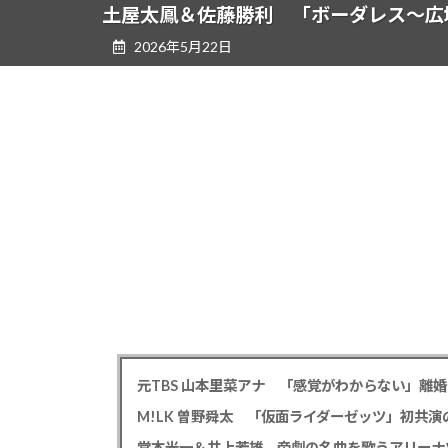
ツ
シ
土屋太鳳＆佐藤勝利 「ボーダレス～広域
へ
ョ
2026年5月22日
ス
ン
キ
に
ッ
移
プ
動