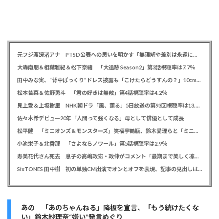
元フジ渡邊渚アナ PTSD公表への思いを明かす「無理解や差別は永遠に変わらない」「同じ病気になったことのない人間にはわからない」
大森南朋＆相葉雅紀＆松下奈緒 「大追跡 Season2」第3話視聴率は7.7％
田中みな実、“背中ぱっくり”ドレス披露も「こけたらどうすんの？」10cm超ヒールに心配の声寄せられる
松本若菜＆佐野勇斗 「君の好きは無敵」第4話視聴率は4.2％
見上愛＆上坂樹里 NHK朝ドラ「風、薫る」5日放送の第93回視聴率は13.5％
佐々木希デビュー20年「人間って強くなる」母として俳優として成長
松平健 「ミニオンズ＆モンスターズ」笑福亭鶴瓶、鈴木愛理らと「ミニおんど」披露も「サンバの方が楽」と本音
小池栄子＆北香那 「さよならノワール」第5話視聴率は2.9％
寿美花代さん死去 息子の高嶋政宏・政伸がコメント「最期まで美しく凛とした表情」「最期の最期まで大女優」「
SixTONES 田中樹 初の単独CM出演でオンとオフを表現、記事の見出しは「“いい男の休日”にしてください」とアピール
あの 「あのちゃんねる」降板を宣言、「もう続けたくな
い」鈴木紗理奈“嫌い”発言めぐり