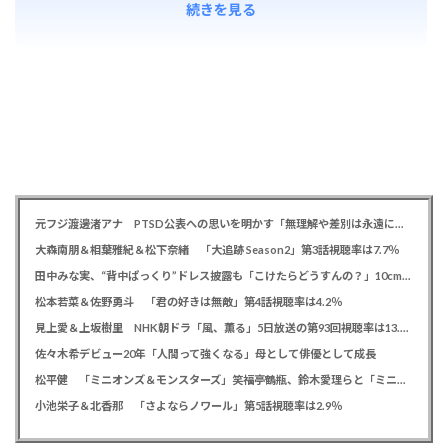
続きを見る
元フジ渡邊渚アナ PTSD公表への思いを明かす「無理解や差別は永遠に変わらない」「同じ病気になったことのない人間にはわからない」
大森南朋＆相葉雅紀＆松下奈緒 「大追跡 Season2」第3話視聴率は7.7％
田中みな実、“背中ぱっくり”ドレス披露も「こけたらどうすんの？」10cm超ヒールに心配の声寄せられる
松本若菜＆佐野勇斗 「君の好きは無敵」第4話視聴率は4.2％
見上愛＆上坂樹里 NHK朝ドラ「風、薫る」5日放送の第93回視聴率は13.5％
佐々木希デビュー20年「人間って強くなる」母として俳優として成長
松平健 「ミニオンズ＆モンスターズ」笑福亭鶴瓶、鈴木愛理らと「ミニおんど」披露も「サンバの方が楽」と本音
小池栄子＆北香那 「さよならノワール」第5話視聴率は2.9％