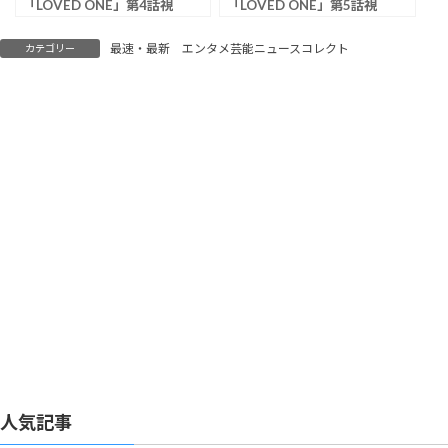
「LOVED ONE」第4話視
「LOVED ONE」第5話視
聴率は3.3％
聴率は2.5％
最速・最新 エンタメ芸能ニュースコレクト
カテゴリー
人気記事