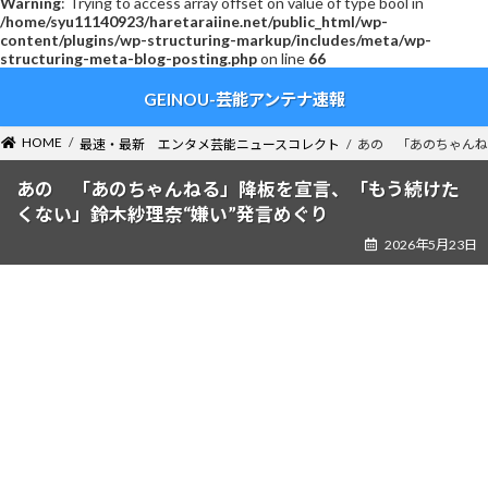
Warning
: Trying to access array offset on value of type bool in
/home/syu11140923/haretaraiine.net/public_html/wp-
content/plugins/wp-structuring-markup/includes/meta/wp-
structuring-meta-blog-posting.php
on line
66
コ
ナ
GEINOU-芸能アンテナ速報
ン
ビ
テ
ゲ
ン
ー
HOME
最速・最新 エンタメ芸能ニュースコレクト
あの 「あのちゃんね
ツ
シ
へ
ョ
あの 「あのちゃんねる」降板を宣言、「もう続けた
ス
ン
くない」鈴木紗理奈“嫌い”発言めぐり
キ
に
2026年5月23日
ッ
移
プ
動