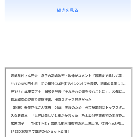
続きを見る
寿美花代さん死去 息子の高嶋政宏・政伸がコメント「最期まで美しく凛とした表情」「最期の最期まで大女優」「
SixTONES 田中樹 初の単独CM出演でオンとオフを表現、記事の見出しは「“いい男の休日”にしてください」とアピール
元TBS 山本里菜アナ 離婚を発表「それぞれの道を歩むことに」、22年に一般男性と結婚
橋本環奈の現場で盗難被害、撮影スタッフ騒然だった
【訃報】寿美花代さん死去 94歳 老衰のため 元宝塚歌劇団トップスター、夫は高島忠夫さん、息子は高嶋政宏・政伸
久保史緒里 「世界は美しいと誰かが言った」乃木坂46卒業後初の主演作で母親役に「すごく貴重な経験をさせていただいた」
広末涼子 「THE TIME,」芸能活動再開後初の地上波出演、復帰へ思いを告白「自分の弱い部分だったり…」
SPEED30周年で奇跡の4ショット公開！