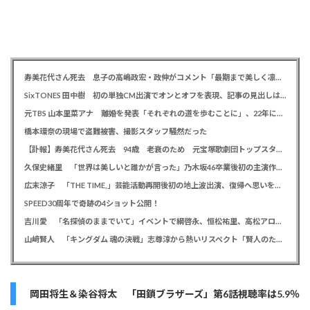
寿美花代さん死去 息子の高嶋政宏・政伸がコメント「最期まで美しく凛とした表情」「最期の最期まで大女優」「
SixTONES 田中樹 初の単独CM出演でオンとオフを表現、記事の見出しは「“いい男の休日”にしてください」とアピール
元TBS 山本里菜アナ 離婚を発表「それぞれの道を歩むことに」、22年に一般男性と結婚
橋本環奈の現場で盗難被害、撮影スタッフ騒然だった
【訃報】寿美花代さん死去 94歳 老衰のため 元宝塚歌劇団トップスター、夫は高島忠夫さん、息子は高嶋政宏・政伸
久保史緒里 「世界は美しいと誰かが言った」乃木坂46卒業後初の主演作で母親役に「すごく貴重な経験をさせていただいた」
広末涼子 「THE TIME,」芸能活動再開後初の地上波出演、復帰へ思いを告白「自分の弱い部分だったり…」
SPEED30周年で奇跡の4ショット公開！
吉川愛 「名探偵のままでいて」イベントで綱啓永、恒松祐里、高松アロハと息ピッタリの仲良しトーク
山﨑賢人 「キングダム 魂の決戦」志尊淳から熱いリスペクト「賢人のためだったらみんな頑張る」
岡田将生＆染谷将太 「田鎖ブラザーズ」第6話視聴率は5.9％