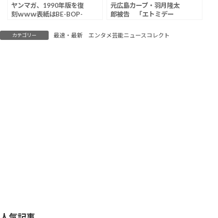
ヤンマガ、1990年版を復
元広島カープ・羽月隆太
刻ｗｗｗ表紙はBE-BOP-
郎被告 「エトミデー
HIGHSCHOOL
ト」使用で拘禁刑1年執
行猶予3年の判決、「周
最速・最新 エンタメ芸能ニュースコレクト
カテゴリー
囲に吸っているカープ選
手もいた」と証言
人気記事