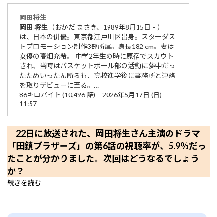
岡田
将生
岡田
将生
（おかだ まさき、1989年8月15日 – ）
は、日本の俳優。東京都江戸川区出身。スターダス
トプロモーション制作3部所属。身長182 cm。妻は
女優の高畑充希。 中学2年
生
の時に原宿でスカウト
され、当時はバスケットボール部の活動に夢中だっ
たためいったん断るも、高校進学後に事務所と連絡
を取りデビューに至る。…
86キロバイト (10,496 語) – 2026年5月17日 (日)
11:57
22日に放送された、岡田将生さん主演のドラマ
「田鎖ブラザーズ」の第6話の視聴率が、5.9％だっ
たことが分かりました。次回はどうなるでしょう
か？
続きを読む