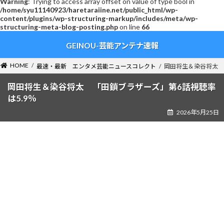
Warning
: Trying to access array offset on value of type bool in
/home/syu11140923/haretaraiine.net/public_html/wp-
content/plugins/wp-structuring-markup/includes/meta/wp-
structuring-meta-blog-posting.php
on line
66
コ
ナ
GEINOU-芸能アンテナ速報
ン
ビ
テ
ゲ
ン
ー
HOME
最速・最新 エンタメ芸能ニュースコレクト
岡田将生＆染谷将太 
ツ
シ
へ
ョ
岡田将生＆染谷将太 「田鎖ブラザーズ」第6話視聴率
ス
ン
は5.9％
キ
に
2026年5月25日
ッ
移
プ
動