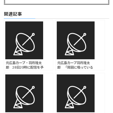
関連記事
元広島カープ・羽月隆太
元広島カープ羽月隆太
郎 28日20時に配信を予
郎 「周囲に吸っている
告「周囲に吸っているカ
カープ選手がいた」証
ープ選手がいた」
言、「ゾンビたばこ」使
用で複数選手に尿検査実
施か？