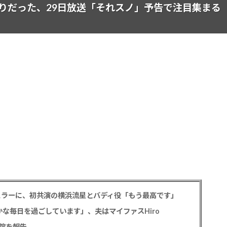
りだった、29日放送「それスノ」予告で注目集まる
ギュラーに、初共演の横浜流星とバディ役「もう最高です」
な毎日を過ごしています」、夫はマイファスHiro
院を報告