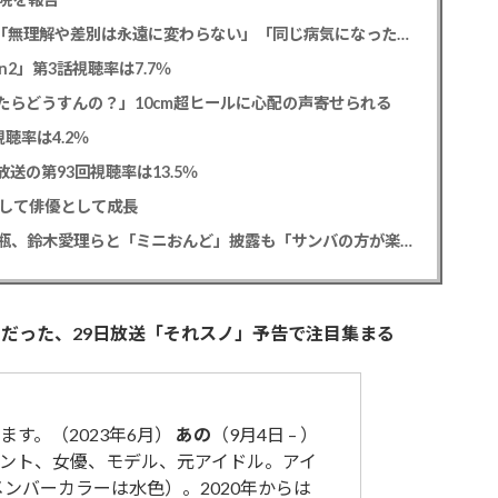
元フジ渡邊渚アナ PTSD公表への思いを明かす「無理解や差別は永遠に変わらない」「同じ病気になったことのない人間にはわからない」
2」第3話視聴率は7.7％
たらどうすんの？」10cm超ヒールに心配の声寄せられる
聴率は4.2％
送の第93回視聴率は13.5％
として俳優として成長
松平健 「ミニオンズ＆モンスターズ」笑福亭鶴瓶、鈴木愛理らと「ミニおんど」披露も「サンバの方が楽」と本音
だった、29日放送「それスノ」予告で注目集まる
す。（2023年6月）
あの
（9月4日 – ）
ント、女優、モデル、元アイドル。アイ
ンバーカラーは水色）。2020年からは