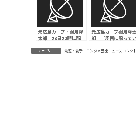
元広島カープ・羽月隆
元広島カープ羽月隆
太郎 28日20時に配
郎 「周囲に吸って
信を予告「周囲に吸っ
るカープ選手がいた
ているカープ選手がい
証言、「ゾンビたば
最速・最新 エンタメ芸能ニュースコレク
カテゴリー
た」
こ」使用で複数選手
尿検査実施か？