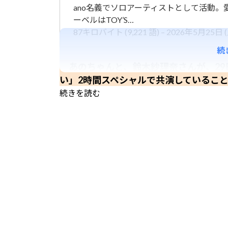
ano名義でソロアーティストとして活動。
ーベルはTOY’S…
87キロバイト (9,221 語) – 2026年5月25日 (月
続
あのちゃんと、鈴木紗理奈さんが、29日
い」2時間スペシャルで共演しているこ
続きを読む