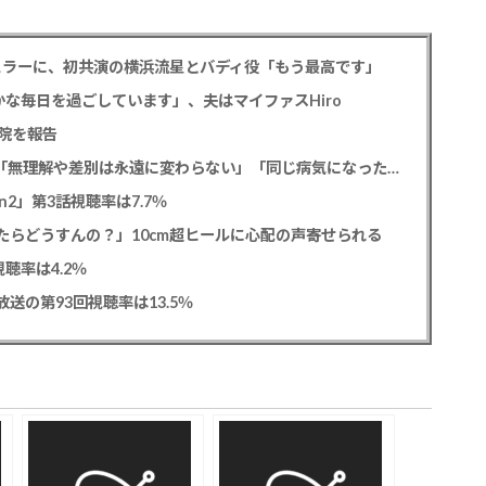
ギュラーに、初共演の横浜流星とバディ役「もう最高です」
な毎日を過ごしています」、夫はマイファスHiro
院を報告
元フジ渡邊渚アナ PTSD公表への思いを明かす「無理解や差別は永遠に変わらない」「同じ病気になったことのない人間にはわからない」
2」第3話視聴率は7.7％
たらどうすんの？」10cm超ヒールに心配の声寄せられる
聴率は4.2％
送の第93回視聴率は13.5％