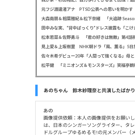
大森南朋＆相葉雅紀＆松下奈緒 「大追跡 Season
田中みな実、“背中ぱっくり”ドレス披露も「こけ
松本若菜＆佐野勇斗 「君の好きは無敵」第4話視
見上愛＆上坂樹里 NHK朝ドラ「風、薫る」5日放
佐々木希デビュー20年「人間って強くなる」母
あのちゃん 鈴木紗理奈と共演したばかり
あの
画像提供依頼：本人の画像提供をお願いしま
は、日本のシンガーソングライター、タレ
ドルグループゆるめるモ!の元メンバー（メ