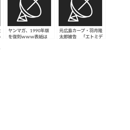
太
ヤンマガ、1990年版
元広島カープ・羽月隆
い
を復刻ｗｗｗ表紙は
太郎被告 「エトミデ
」
BE-BOP-
ート」使用で拘禁刑1
HIGHSCHOOL
年執行猶予3年の判
ト
に
決、「周囲に吸ってい
るカープ選手もいた」
と証言