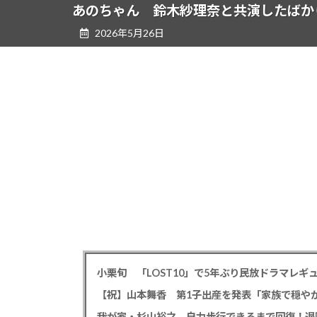
ツ
シ
あのちゃん 鈴木紗理奈と共演したばか
へ
ョ
2026年5月26日
ス
ン
キ
に
ッ
移
プ
動
小栗旬 「LOST10」で5年ぶり民放ドラマレ
【祝】山本舞香 第1子出産を発表「家族で穏やか
我が家・杉山裕之、自力歩行できるまで回復！退