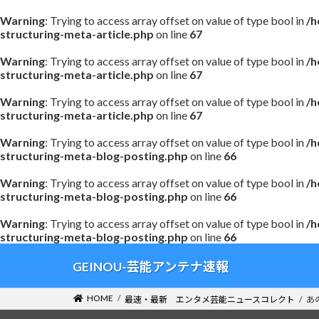
Warning
: Trying to access array offset on value of type bool in
/h
structuring-meta-article.php
on line
67
Warning
: Trying to access array offset on value of type bool in
/h
structuring-meta-article.php
on line
67
Warning
: Trying to access array offset on value of type bool in
/h
structuring-meta-article.php
on line
67
Warning
: Trying to access array offset on value of type bool in
/h
structuring-meta-blog-posting.php
on line
66
Warning
: Trying to access array offset on value of type bool in
/h
structuring-meta-blog-posting.php
on line
66
Warning
: Trying to access array offset on value of type bool in
/h
structuring-meta-blog-posting.php
on line
66
コ
ナ
GEINOU-芸能アンテナ速報
ン
ビ
テ
ゲ
HOME
最速・最新 エンタメ芸能ニュースコレクト
あ
ン
ー