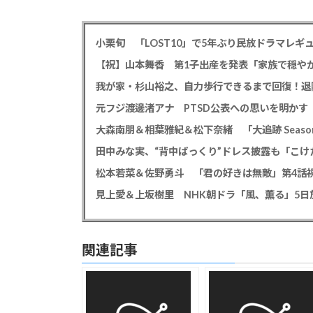
小栗旬 「LOST10」で5年ぶり民放ドラマレ
【祝】山本舞香 第1子出産を発表「家族で穏やか
我が家・杉山裕之、自力歩行できるまで回復！退
大森南朋＆相葉雅紀＆松下奈緒 「大追跡 Season
田中みな実、“背中ぱっくり”ドレス披露も「こけ
松本若菜＆佐野勇斗 「君の好きは無敵」第4話視
見上愛＆上坂樹里 NHK朝ドラ「風、薫る」5日放
関連記事