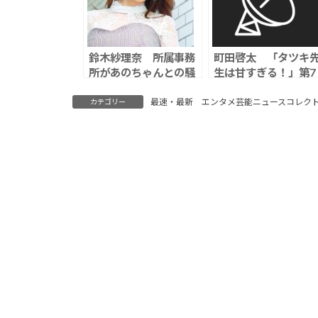
鈴木紗理奈 所属事務
町田啓太 「タツキ
所があのちゃんとの騒
生は甘すぎる！」第7
動について見解を発表
話視聴率は4.3％
「思いの根底にありま
最速・最新 エンタメ芸能ニュースコレク
カテゴリー
すのは…」