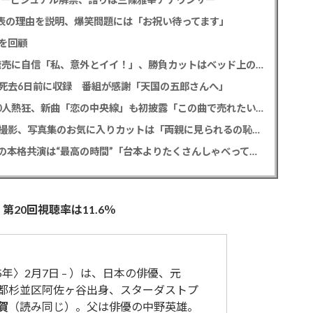
公表の理由を説明、爆笑問題には「お祝い待ってます」
を回顧
SKE48 太田彩夏 デビュー12年目で初の写真集発売に自信「私、意外とイイ！」、勝負カットはベッド上のヌーディーな姿
死去6日前に収録 番組が感謝「天国の五郎さんへ」
MATSURI 2度目の全国ツアー開幕でファン2000人熱狂、新曲「恋の中央線」も初披露「この曲で売れたいよ！」
FANTASTICS 佐藤大樹 6年ぶり写真集は台湾で撮影、写真集のお気に入りカットは「両親に見られるの恥ずかしい」
門脇麦 「ゴースト・オブ・ウエノ」竹中直人との本格共演は“最高の時間”「台本よりたくさんしゃべってた」
20回視聴率は11.6％
5年〉2月7日 – ）は、日本の俳優、元
都杉並区阿佐ヶ谷出身、スターダストプ
賀
（読み同じ）。父は俳優の中野英雄。