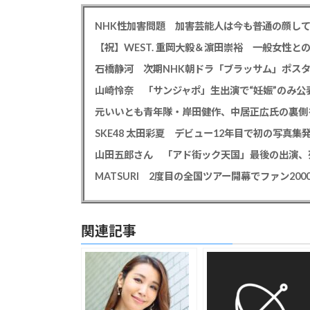
【祝】WEST. 重岡大毅＆濵田崇裕 一般女性
石橋静河 次期NHK朝ドラ「ブラッサム」ポス
山崎怜奈 「サンジャポ」生出演で“妊娠”のみ
元いいとも青年隊・岸田健作、中居正広氏の裏側
山田五郎さん 「アド街ック天国」最後の出演、
関連記事