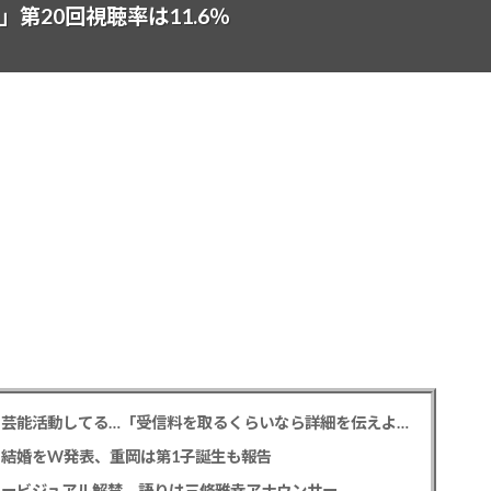
第20回視聴率は11.6％
NHK性加害問題 加害芸能人は今も普通の顔して芸能活動してる…「受信料を取るくらいなら詳細を伝えよ」視聴者からは批判の声
との結婚をW発表、重岡は第1子誕生も報告
タービジュアル解禁、語りは三條雅幸アナウンサー