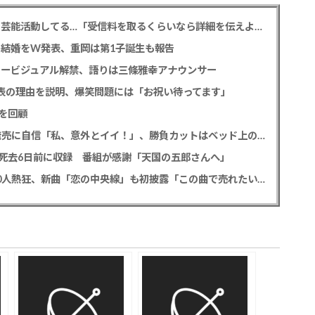
NHK性加害問題 加害芸能人は今も普通の顔して芸能活動してる…「受信料を取るくらいなら詳細を伝えよ」視聴者からは批判の声
との結婚をW発表、重岡は第1子誕生も報告
タービジュアル解禁、語りは三條雅幸アナウンサー
公表の理由を説明、爆笑問題には「お祝い待ってます」
を回顧
SKE48 太田彩夏 デビュー12年目で初の写真集発売に自信「私、意外とイイ！」、勝負カットはベッド上のヌーディーな姿
死去6日前に収録 番組が感謝「天国の五郎さんへ」
MATSURI 2度目の全国ツアー開幕でファン2000人熱狂、新曲「恋の中央線」も初披露「この曲で売れたいよ！」