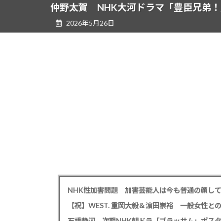
ツ
シ
仲野太賀 NHK大河ドラマ「豊臣兄弟！」
へ
ョ
2026年5月26日
ス
ン
キ
に
ッ
移
プ
動
【祝】WEST. 重岡大毅＆濵田崇裕 一般女性
石橋静河 次期NHK朝ドラ「ブラッサム」ポス