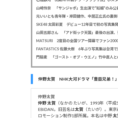
山崎怜奈 「サンジャポ」生出演で“妊娠”のみ
元いいとも青年隊・岸田健作、中居正広氏の裏側
山田五郎さん 「アド街ック天国」最後の出演、
仲野太賀 NHK大河ドラマ「豊臣兄弟！」第
仲野
太賀
仲野
太賀
（なかの たいが、1993年〈平成
EBiDAN。旧芸名は
太賀
（たいが）。東京
ロモーション制作1部所属。本名は中野
太