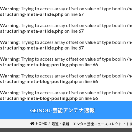
Warning
: Trying to access array offset on value of type bool in
/h
structuring-meta-article.php
on line
67
Warning
: Trying to access array offset on value of type bool in
/h
structuring-meta-article.php
on line
67
Warning
: Trying to access array offset on value of type bool in
/h
structuring-meta-article.php
on line
67
Warning
: Trying to access array offset on value of type bool in
/h
structuring-meta-blog-posting.php
on line
66
Warning
: Trying to access array offset on value of type bool in
/h
structuring-meta-blog-posting.php
on line
66
Warning
: Trying to access array offset on value of type bool in
/h
structuring-meta-blog-posting.php
on line
66
コ
ナ
GEINOU-芸能アンテナ速報
ン
ビ
テ
ゲ
HOME
最速・最新 エンタメ芸能ニュースコレクト
仲
ン
ー