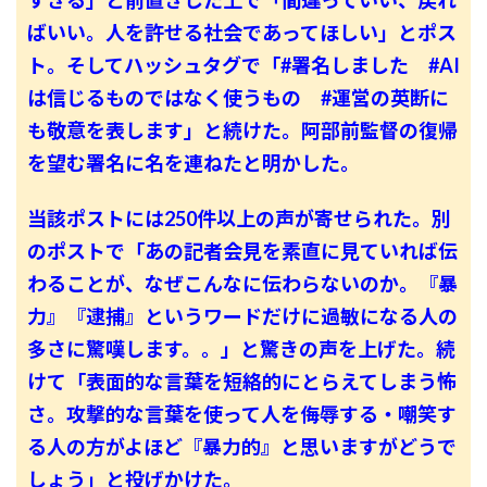
すぎる」と前置きした上で「間違っていい、戻れ
ばいい。人を許せる社会であってほしい」とポス
ト。そしてハッシュタグで「#署名しました #AI
は信じるものではなく使うもの #運営の英断に
も敬意を表します」と続けた。阿部前監督の復帰
を望む署名に名を連ねたと明かした。
当該ポストには250件以上の声が寄せられた。別
のポストで「あの記者会見を素直に見ていれば伝
わることが、なぜこんなに伝わらないのか。『暴
力』『逮捕』というワードだけに過敏になる人の
多さに驚嘆します。。」と驚きの声を上げた。続
けて「表面的な言葉を短絡的にとらえてしまう怖
さ。攻撃的な言葉を使って人を侮辱する・嘲笑す
る人の方がよほど『暴力的』と思いますがどうで
しょう」と投げかけた。