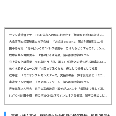
元フジ渡邊渚アナ PTSD公表への思いを明かす「無理解や差別は永遠に変わらない」「同じ病気になったことのない人間にはわからない」
大森南朋＆相葉雅紀＆松下奈緒 「大追跡 Season2」第3話視聴率は7.7％
田中みな実、“背中ぱっくり”ドレス披露も「こけたらどうすんの？」10cm超ヒールに心配の声寄せられる
松本若菜＆佐野勇斗 「君の好きは無敵」第4話視聴率は4.2％
見上愛＆上坂樹里 NHK朝ドラ「風、薫る」5日放送の第93回視聴率は13.5％
佐々木希デビュー20年「人間って強くなる」母として俳優として成長
松平健 「ミニオンズ＆モンスターズ」笑福亭鶴瓶、鈴木愛理らと「ミニおんど」披露も「サンバの方が楽」と本音
小池栄子＆北香那 「さよならノワール」第5話視聴率は2.9％
寿美花代さん死去 息子の高嶋政宏・政伸がコメント「最期まで美しく凛とした表情」「最期の最期まで大女優」「
SixTONES 田中樹 初の単独CM出演でオンとオフを表現、記事の見出しは「“いい男の休日”にしてください」とアピール
声優・緒方恵美 阿部慎之助前監督の辞任騒動に私見｢愛溢れ