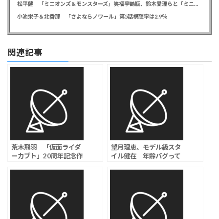
松平健 「ミニオンズ＆モンスターズ」笑福亭鶴瓶、鈴木愛理らと「ミニおんど」披露も「サンバの方が楽」と本音
小池栄子＆北香那 「さよならノワール」第5話視聴率は2.9％
関連記事
荒木飛羽 「仮面ライダ
望月理恵、モデル級スタ
ーカブト」20周年記念作
イル健在 年齢バグって
品に出演決定「夢のよう
ると話題に
な出来事でした」、小寺
結花、馬場ふみかも出演