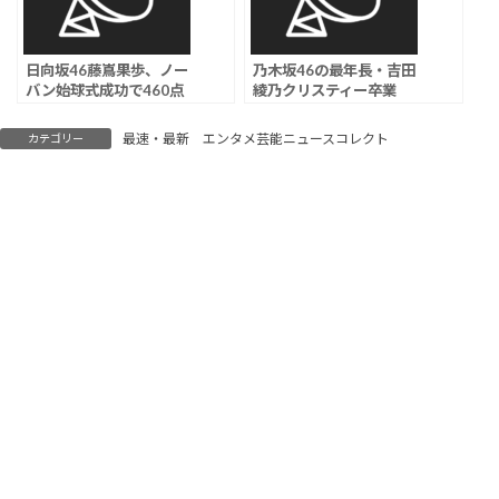
日向坂46藤嶌果歩、ノー
乃木坂46の最年長・吉田
バン始球式成功で460点
綾乃クリスティー卒業
宣言ｗｗｗ
へ…
最速・最新 エンタメ芸能ニュースコレクト
カテゴリー