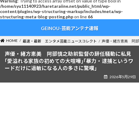
Warning
: Trying to access array offset on value of type bool in
/home/syu11140923/haretaraiine.net/public_html/wp-
content/plugins/wp-structuring-markup/includes/meta/wp-
structuring-meta-blog-posting.php
on line
66
コ
ナ
GEINOU-芸能アンテナ速報
ン
ビ
テ
ゲ
ン
ー
HOME
最速・最新 エンタメ芸能ニュースコレクト
声優・緒方恵美 阿部
ツ
シ
へ
ョ
声優・緒方恵美 阿部慎之助前監督の辞任騒動に私見
ス
ン
｢愛溢れる家族の初めての大喧嘩｣｢暴力・逮捕というワ
キ
に
ードだけに過敏になる人の多さに驚嘆｣
ッ
移
2026年5月29日
プ
動