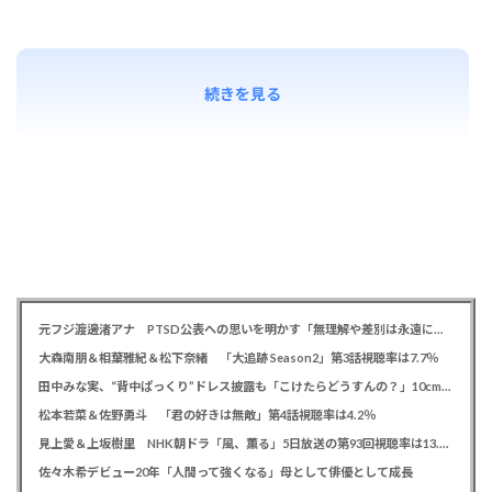
続きを見る
元フジ渡邊渚アナ PTSD公表への思いを明かす「無理解や差別は永遠に変わらない」「同じ病気になったことのない人間にはわからない」
大森南朋＆相葉雅紀＆松下奈緒 「大追跡 Season2」第3話視聴率は7.7％
田中みな実、“背中ぱっくり”ドレス披露も「こけたらどうすんの？」10cm超ヒールに心配の声寄せられる
松本若菜＆佐野勇斗 「君の好きは無敵」第4話視聴率は4.2％
見上愛＆上坂樹里 NHK朝ドラ「風、薫る」5日放送の第93回視聴率は13.5％
佐々木希デビュー20年「人間って強くなる」母として俳優として成長