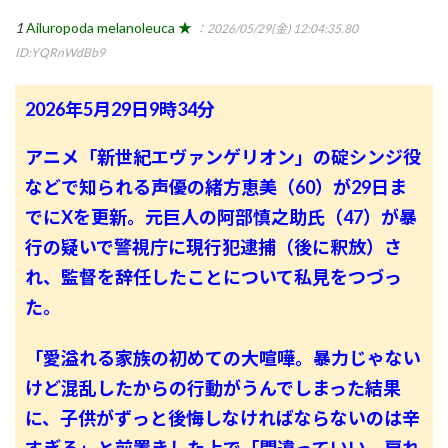
1
Ailuropoda melanoleuca ★
：2026/05/29(金) 12:04:35.80
ID:YQRnWdBb9
2026年5月29日9時34分
アニメ「新世紀エヴァンゲリオン」の碇シンジ役
などで知られる声優の緒方恵美（60）が29日ま
でにXを更新。元巨人の阿部慎之助氏（47）が暴
行の疑いで警視庁に現行犯逮捕（後に釈放）さ
れ、監督を辞任したことについて私見をつづっ
た。
「愛溢れる家族の初めての大喧嘩。暴力じゃない
けど混乱したからの行動がうんでしまった結果
に、子供がずっと後悔しなければならないのは辛