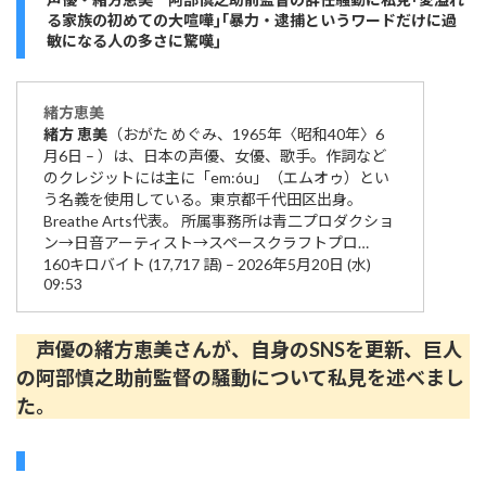
る家族の初めての大喧嘩｣｢暴力・逮捕というワードだけに過
敏になる人の多さに驚嘆｣
緒方
恵美
緒方
恵美
（おがた めぐみ、1965年〈昭和40年〉6
月6日 – ）は、日本の声優、女優、歌手。作詞など
のクレジットには主に「em:óu」（エムオゥ）とい
う名義を使用している。東京都千代田区出身。
Breathe Arts代表。 所属事務所は青二プロダクショ
ン→日音アーティスト→スペースクラフトプロ…
160キロバイト (17,717 語) – 2026年5月20日 (水)
09:53
声優の緒方恵美さんが、自身のSNSを更新、巨人
の阿部慎之助前監督の騒動について私見を述べまし
た。