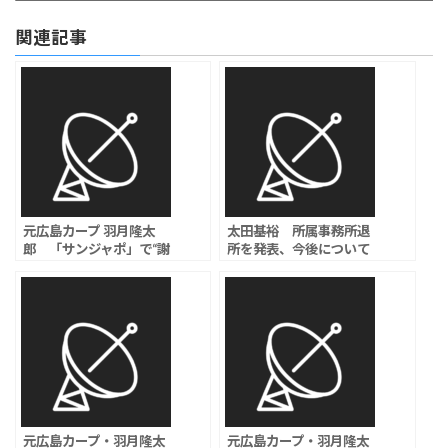
関連記事
元広島カープ 羽月隆太
太田基裕 所属事務所退
郎 「サンジャポ」で“謝
所を発表、今後について
罪動画”流されスタジオド
は「近いうちにご報告」
ン引き…「異様」「内容
が入ってこない」
元広島カープ・羽月隆太
元広島カープ・羽月隆太