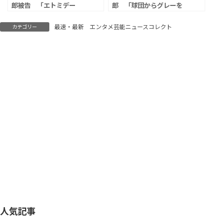
郎被告 「エトミデー
郎 「球団からグレーを
ト」使用で拘禁刑1年執
黒と同じ処分にはできな
行猶予3年の判決、「周
いと言われた」告発に、
最速・最新 エンタメ芸能ニュースコレクト
カテゴリー
囲に吸っているカープ選
広島・鈴木本部長「ネッ
手もいた」と証言
トの発信に反応すること
はない」
人気記事