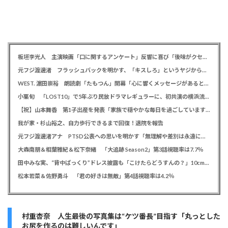
板垣李光人 主演映画「口に関するアンケート」反響に喜び「後味がクセになる、と」
元フジ渡邊渚 フラッシュバックを明かす、「キスしろ」というヤジからパニックに… 「1人の人間の人生に、当たり前の生活を奪った人が全て悪い」
WEST. 濵田崇裕 朗読劇「たもつん」開幕「心に響くメッセージがあると感じています」
小栗旬 「LOST10」で5年ぶり民放ドラマレギュラーに、初共演の横浜流星とバディ役「もう最高です」
【祝】山本舞香 第1子出産を発表「家族で穏やかな毎日を過ごしています」、夫はマイファスHiro
我が家・杉山裕之、自力歩行できるまで回復！退院を報告
元フジ渡邊渚アナ PTSD公表への思いを明かす「無理解や差別は永遠に変わらない」「同じ病気になったことのない人間にはわからない」
大森南朋＆相葉雅紀＆松下奈緒 「大追跡 Season2」第3話視聴率は7.7％
田中みな実、“背中ぱっくり”ドレス披露も「こけたらどうすんの？」10cm超ヒールに心配の声寄せられる
松本若菜＆佐野勇斗 「君の好きは無敵」第4話視聴率は4.2％
村重杏奈 人生最後の写真集は“ケツ番長”目指す「丸っとした
お尻を作るのは難しいんです」