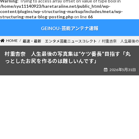
Warning
: Trying to access array offset on value of type bool in
/home/syu11140923/haretaraiine.net/public_html/wp-
content/plugins/wp-structuring-markup/includes/meta/wp-
structuring-meta-blog-posting.php
on line
66
コ
ナ
GEINOU-芸能アンテナ速報
ン
ビ
テ
ゲ
ン
ー
HOME
最速・最新 エンタメ芸能ニュースコレクト
村重杏奈 人生最後の
ツ
シ
へ
ョ
村重杏奈 人生最後の写真集は“ケツ番長”目指す「丸
ス
ン
っとしたお尻を作るのは難しいんです」
キ
に
2026年5月31日
ッ
移
プ
動