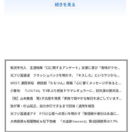
続きを見る
板垣李光人 主演映画「口に関するアンケート」反響に喜び「後味がクセになる、と」
元フジ渡邊渚 フラッシュバックを明かす、「キスしろ」というヤジからパニックに… 「1人の人間の人生に、当たり前の生活を奪った人が全て悪い」
WEST. 濵田崇裕 朗読劇「たもつん」開幕「心に響くメッセージがあると感じています」
小栗旬 「LOST10」で5年ぶり民放ドラマレギュラーに、初共演の横浜流星とバディ役「もう最高です」
【祝】山本舞香 第1子出産を発表「家族で穏やかな毎日を過ごしています」、夫はマイファスHiro
我が家・杉山裕之、自力歩行できるまで回復！退院を報告
元フジ渡邊渚アナ PTSD公表への思いを明かす「無理解や差別は永遠に変わらない」「同じ病気になったことのない人間にはわからない」
大森南朋＆相葉雅紀＆松下奈緒 「大追跡 Season2」第3話視聴率は7.7％