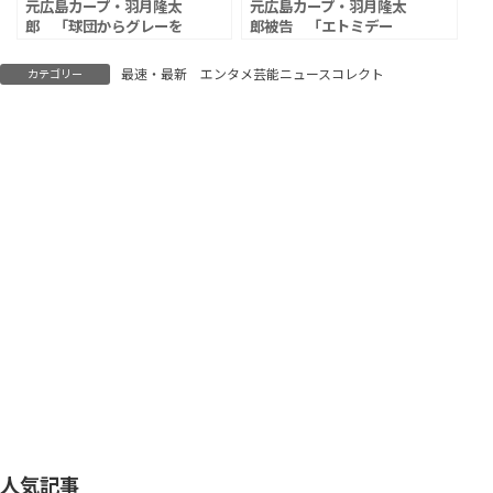
元広島カープ・羽月隆太
元広島カープ・羽月隆太
郎 「球団からグレーを
郎被告 「エトミデー
黒と同じ処分にはできな
ト」使用で拘禁刑1年執
いと言われた」告発に、
行猶予3年の判決、「周
最速・最新 エンタメ芸能ニュースコレクト
カテゴリー
広島・鈴木本部長「ネッ
囲に吸っているカープ選
トの発信に反応すること
手もいた」と証言
はない」
人気記事