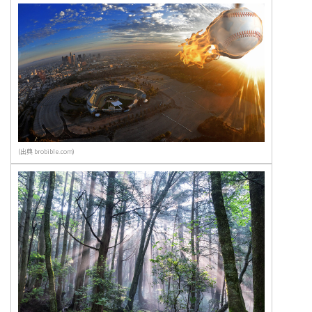
(出典 brobible.com)