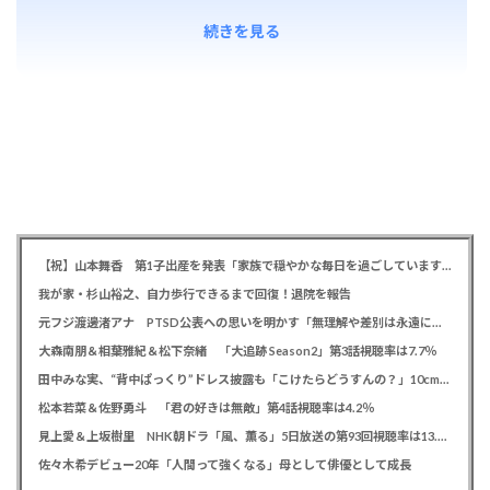
続きを見る
【祝】山本舞香 第1子出産を発表「家族で穏やかな毎日を過ごしています」、夫はマイファスHiro
我が家・杉山裕之、自力歩行できるまで回復！退院を報告
元フジ渡邊渚アナ PTSD公表への思いを明かす「無理解や差別は永遠に変わらない」「同じ病気になったことのない人間にはわからない」
大森南朋＆相葉雅紀＆松下奈緒 「大追跡 Season2」第3話視聴率は7.7％
田中みな実、“背中ぱっくり”ドレス披露も「こけたらどうすんの？」10cm超ヒールに心配の声寄せられる
松本若菜＆佐野勇斗 「君の好きは無敵」第4話視聴率は4.2％
見上愛＆上坂樹里 NHK朝ドラ「風、薫る」5日放送の第93回視聴率は13.5％
佐々木希デビュー20年「人間って強くなる」母として俳優として成長