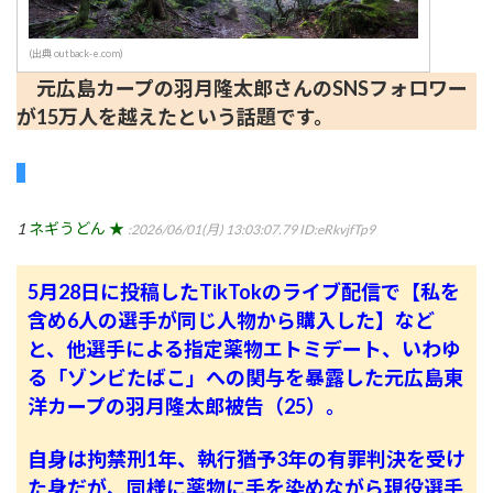
(出典 outback-e.com)
元広島カープの羽月隆太郎さんのSNSフォロワー
が15万人を越えたという話題です。
1
ネギうどん ★
:2026/06/01(月) 13:03:07.79
ID:eRkvjfTp9
5月28日に投稿したTikTokのライブ配信で【私を
含め6人の選手が同じ人物から購入した】など
と、他選手による指定薬物エトミデート、いわゆ
る「ゾンビたばこ」への関与を暴露した元広島東
洋カープの羽月隆太郎被告（25）。
自身は拘禁刑1年、執行猶予3年の有罪判決を受け
た身だが、同様に薬物に手を染めながら現役選手