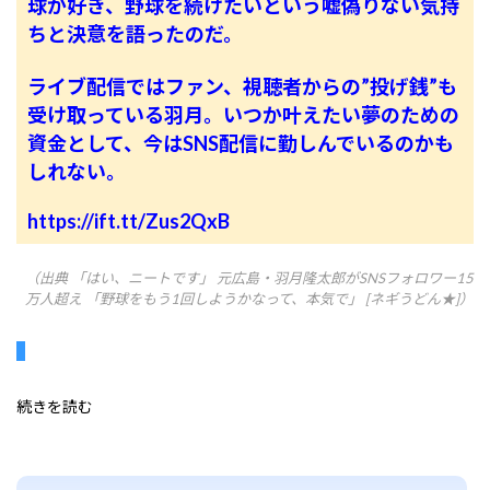
球が好き、野球を続けたいという嘘偽りない気持
ちと決意を語ったのだ。
ライブ配信ではファン、視聴者からの”投げ銭”も
受け取っている羽月。いつか叶えたい夢のための
資金として、今はSNS配信に勤しんでいるのかも
しれない。
https://ift.tt/Zus2QxB
（出典 「はい、ニートです」 元広島・羽月隆太郎がSNSフォロワー15
万人超え 「野球をもう1回しようかなって、本気で」 [ネギうどん★]）
続きを読む