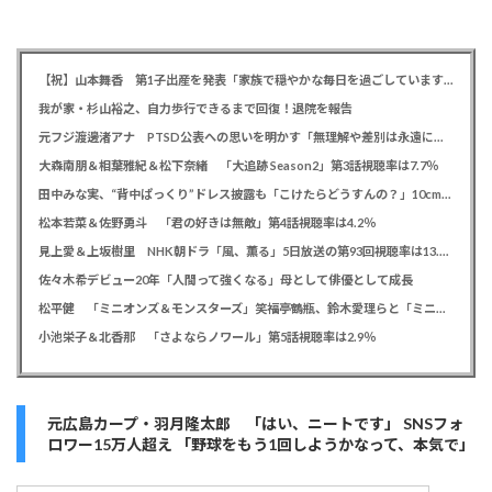
【祝】山本舞香 第1子出産を発表「家族で穏やかな毎日を過ごしています」、夫はマイファスHiro
我が家・杉山裕之、自力歩行できるまで回復！退院を報告
元フジ渡邊渚アナ PTSD公表への思いを明かす「無理解や差別は永遠に変わらない」「同じ病気になったことのない人間にはわからない」
大森南朋＆相葉雅紀＆松下奈緒 「大追跡 Season2」第3話視聴率は7.7％
田中みな実、“背中ぱっくり”ドレス披露も「こけたらどうすんの？」10cm超ヒールに心配の声寄せられる
松本若菜＆佐野勇斗 「君の好きは無敵」第4話視聴率は4.2％
見上愛＆上坂樹里 NHK朝ドラ「風、薫る」5日放送の第93回視聴率は13.5％
佐々木希デビュー20年「人間って強くなる」母として俳優として成長
松平健 「ミニオンズ＆モンスターズ」笑福亭鶴瓶、鈴木愛理らと「ミニおんど」披露も「サンバの方が楽」と本音
小池栄子＆北香那 「さよならノワール」第5話視聴率は2.9％
元広島カープ・羽月隆太郎 「はい、ニートです」 SNSフォ
ロワー15万人超え 「野球をもう1回しようかなって、本気で」