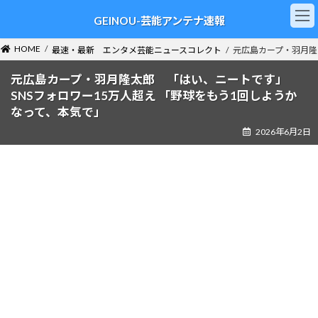
コ
ナ
GEINOU-芸能アンテナ速報
ン
ビ
テ
ゲ
ン
ー
HOME
最速・最新 エンタメ芸能ニュースコレクト
元広島カープ・羽月隆
ツ
シ
へ
ョ
元広島カープ・羽月隆太郎 「はい、ニートです」
ス
ン
SNSフォロワー15万人超え 「野球をもう1回しようか
キ
に
なって、本気で」
ッ
移
2026年6月2日
プ
動