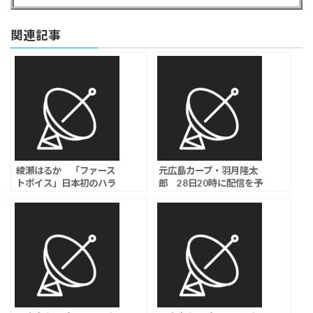
関連記事
綾瀬はるか 「ファース
元広島カープ・羽月隆太
トボイス」日本初のハラ
郎 28日20時に配信を予
スメント裁判に挑む弁護
告「周囲に吸っているカ
士役に、ファーストサマ
ープ選手がいた」
ーウイカ＆松本穂香が共
演