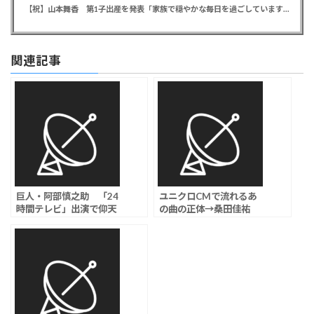
【祝】山本舞香 第1子出産を発表「家族で穏やかな毎日を過ごしています」、夫はマイファスHiro
関連記事
巨人・阿部慎之助 「24
ユニクロCMで流れるあ
時間テレビ」出演で仰天
の曲の正体→桑田佳祐
の”監督復帰”プランが急
「風の詩を聴かせて」
浮上か、日テレ内で噂さ
れる「感動オチ」とは ？