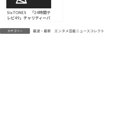
SixTONES 「24時間テ
レビ49」チャリティーパ
ートナーに就任決定、
「Golden SixTONES」
最速・最新 エンタメ芸能ニュースコレクト
カテゴリー
で水卜麻美アナがサプラ
イズ発表