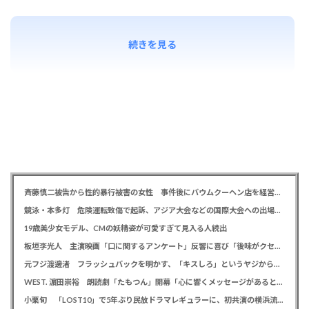
続きを見る
斉藤慎二被告から性的暴行被害の女性 事件後にバウムクーヘン店を経営やTikTokでライブ配信する姿に「言葉にできない悔しさと怒り」
競泳・本多灯 危険運転致傷で起訴、アジア大会などの国際大会への出場を辞退
19歳美少女モデル、CMの妖精姿が可愛すぎて見入る人続出
板垣李光人 主演映画「口に関するアンケート」反響に喜び「後味がクセになる、と」
元フジ渡邊渚 フラッシュバックを明かす、「キスしろ」というヤジからパニックに… 「1人の人間の人生に、当たり前の生活を奪った人が全て悪い」
WEST. 濵田崇裕 朗読劇「たもつん」開幕「心に響くメッセージがあると感じています」
小栗旬 「LOST10」で5年ぶり民放ドラマレギュラーに、初共演の横浜流星とバディ役「もう最高です」