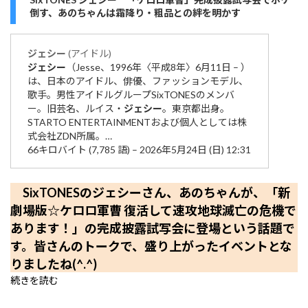
倒す、あのちゃんは霜降り・粗品との絆を明かす
ジェシー
(アイドル)
ジェシー
（Jesse、1996年〈平成8年〉6月11日 – ）
は、日本のアイドル、俳優、ファッションモデル、
歌手。男性アイドルグループSixTONESのメンバ
ー。旧芸名、ルイス・
ジェシー
。東京都出身。
STARTO ENTERTAINMENTおよび個人としては株
式会社ZDN所属。…
66キロバイト (7,785 語) – 2026年5月24日 (日) 12:31
SixTONESのジェシーさん、あのちゃんが、「新
劇場版☆ケロロ軍曹 復活して速攻地球滅亡の危機で
あります！」の完成披露試写会に登場という話題で
す。皆さんのトークで、盛り上がったイベントとな
りましたね(^.^)
続きを読む