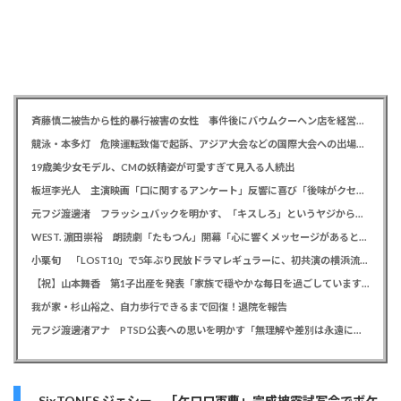
斉藤慎二被告から性的暴行被害の女性 事件後にバウムクーヘン店を経営やTikTokでライブ配信する姿に「言葉にできない悔しさと怒り」
競泳・本多灯 危険運転致傷で起訴、アジア大会などの国際大会への出場を辞退
19歳美少女モデル、CMの妖精姿が可愛すぎて見入る人続出
板垣李光人 主演映画「口に関するアンケート」反響に喜び「後味がクセになる、と」
元フジ渡邊渚 フラッシュバックを明かす、「キスしろ」というヤジからパニックに… 「1人の人間の人生に、当たり前の生活を奪った人が全て悪い」
WEST. 濵田崇裕 朗読劇「たもつん」開幕「心に響くメッセージがあると感じています」
小栗旬 「LOST10」で5年ぶり民放ドラマレギュラーに、初共演の横浜流星とバディ役「もう最高です」
【祝】山本舞香 第1子出産を発表「家族で穏やかな毎日を過ごしています」、夫はマイファスHiro
我が家・杉山裕之、自力歩行できるまで回復！退院を報告
元フジ渡邊渚アナ PTSD公表への思いを明かす「無理解や差別は永遠に変わらない」「同じ病気になったことのない人間にはわからない」
SixTONES ジェシー 「ケロロ軍曹」完成披露試写会でボケ