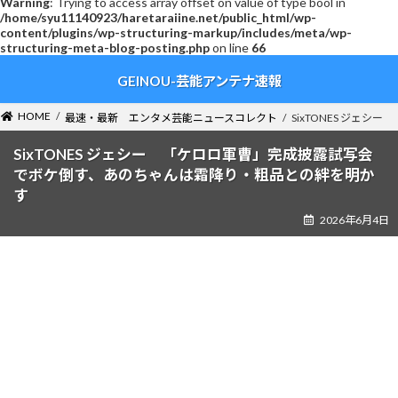
Warning
: Trying to access array offset on value of type bool in
/home/syu11140923/haretaraiine.net/public_html/wp-
content/plugins/wp-structuring-markup/includes/meta/wp-
structuring-meta-blog-posting.php
on line
66
コ
ナ
GEINOU-芸能アンテナ速報
ン
ビ
テ
ゲ
ン
ー
HOME
最速・最新 エンタメ芸能ニュースコレクト
SixTONES ジ
ツ
シ
へ
ョ
SixTONES ジェシー 「ケロロ軍曹」完成披露試写会
ス
ン
でボケ倒す、あのちゃんは霜降り・粗品との絆を明か
キ
に
す
ッ
移
2026年6月4日
プ
動