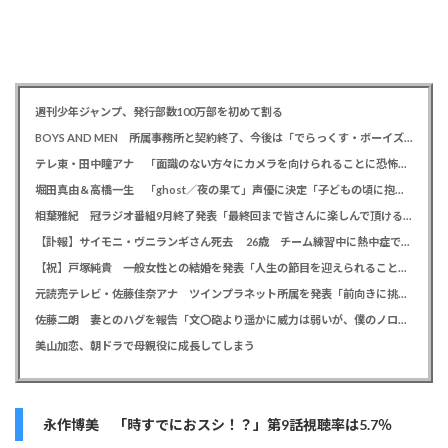
週刊少年ジャンプ、発行部数100万部を初めて割る
BOYS AND MEN 所属事務所と契約終了、今後は「でらっくす・ボーイズ」として活動
テレ東・田中瞳アナ 「面識のない方々にカメラを向けられることに恐怖を」 ロケ撮影時に勝手に撮影してくる人に注意喚起
堀田真由＆高橋一生 「ghost／夜の果て」声優に決定「子どもの頃に抱いていた言葉にはできない沢山の感情を思い出しました」
相葉雅紀 冠ラジオ番組9月終了発表「最終回まで皆さんに楽しんで頂ける番組を」、ファンからは悲しみの声
【訃報】サイモニ・ヴニランギさん死去 26歳 チーム練習中に熱中症で搬送 ラグビー・九州電力キューデンヴォルテクス選手
【祝】戸塚純貴 一般女性との結婚を発表「人生の節目を迎えられること、心より感謝しております」
元読売テレビ・佐藤佳奈アナ ツインプラネット所属を発表「前向きに挑戦していきたい」、前日にレインボー池田直人と結婚発表
佐藤二朗 妻とのハグを報告「文〇砲より遥かに威力は弱いが、僕のノロケ砲をお見舞いする」
美山加恋、朝ドラで母親役に成長してしまう
永作博美 「時すでにおスシ！？」第9話視聴率は5.7％