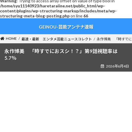
Warning
: Trying to access array offset on value of type bool in
/home/syu11140923/haretaraiine.net/public_html/wp-
content/plugins/wp-structuring-markup/includes/meta/wp-
structuring-meta-blog-posting.php
on line
66
コ
ナ
GEINOU-芸能アンテナ速報
ン
ビ
テ
ゲ
ン
ー
HOME
最速・最新 エンタメ芸能ニュースコレクト
永作博美 「時すでに
ツ
シ
へ
ョ
永作博美 「時すでにおスシ！？」第9話視聴率は
ス
ン
5.7％
キ
に
2026年6月4日
ッ
移
プ
動