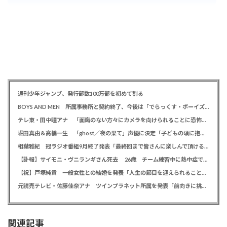
週刊少年ジャンプ、発行部数100万部を初めて割る
BOYS AND MEN 所属事務所と契約終了、今後は「でらっくす・ボーイズ」として活動
テレ東・田中瞳アナ 「面識のない方々にカメラを向けられることに恐怖を」 ロケ撮影時に勝手に撮影してくる人に注意喚起
堀田真由＆高橋一生 「ghost／夜の果て」声優に決定「子どもの頃に抱いていた言葉にはできない沢山の感情を思い出しました」
相葉雅紀 冠ラジオ番組9月終了発表「最終回まで皆さんに楽しんで頂ける番組を」、ファンからは悲しみの声
【訃報】サイモニ・ヴニランギさん死去 26歳 チーム練習中に熱中症で搬送 ラグビー・九州電力キューデンヴォルテクス選手
【祝】戸塚純貴 一般女性との結婚を発表「人生の節目を迎えられること、心より感謝しております」
元読売テレビ・佐藤佳奈アナ ツインプラネット所属を発表「前向きに挑戦していきたい」、前日にレインボー池田直人と結婚発表
関連記事