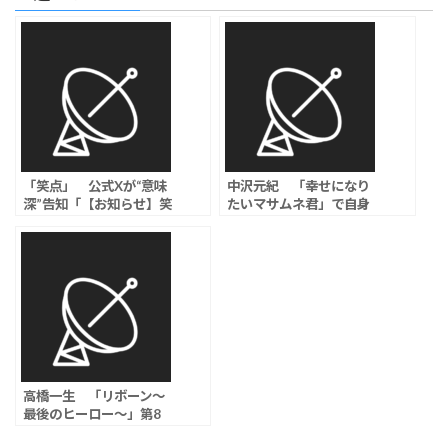
「笑点」 公式Xが“意味
中沢元紀 「幸せになり
深”告知「【お知らせ】笑
たいマサムネ君」で自身
点がついに…重大発表」
初の“クズ男”役に挑戦、
視聴者から予想相次ぐ
人気コミックを連ドラ化
高橋一生 「リボーン～
最後のヒーロー～」第8
話視聴率は5.0％