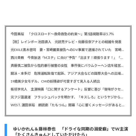
今田美桜 「クロスロード～救命救急の約束～」第5話視聴率は5.7％
【祝】レインボー 池田直人 元読売テレビ・佐藤佳奈アナとの結婚を発表
元EXILE黒木啓司 妻・宮崎麗果被告へのDV事案で逮捕されていた 宮崎は全身打撲、頭部裂傷及び打撲、頸部損傷の怪我
西川貴教 今夜放送「Mステ」に向け“予告”「出ます！頑張ります！」「恐らくアレも着ます！」
斉藤慎二被告から性的暴行被害の女性 事件後にバウムクーヘン店を経営やTikTokでライブ配信する姿に「言葉にできない悔しさと怒り」
競泳・本多灯 危険運転致傷で起訴、アジア大会などの国際大会への出場を辞退
19歳美少女モデル、CMの妖精姿が可愛すぎて見入る人続出
板垣李光人 主演映画「口に関するアンケート」反響に喜び「後味がクセになる、と」
元フジ渡邊渚 フラッシュバックを明かす、「キスしろ」というヤジからパニックに… 「1人の人間の人生に、当たり前の生活を奪った人が全て悪い」
WEST. 濵田崇裕 朗読劇「たもつん」開幕「心に響くメッセージがあると感じています」
ゆいかれん＆藤林泰也 「ドライな同期の溺愛癖」でW主演
「たくさんきゅんとしていただけたら」