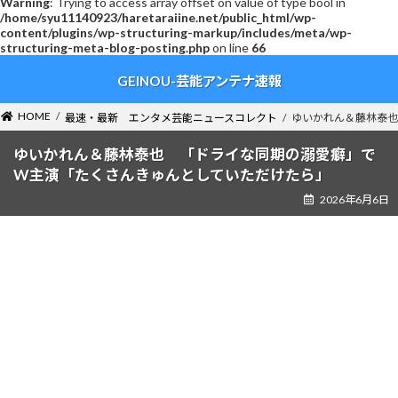
Warning
: Trying to access array offset on value of type bool in
/home/syu11140923/haretaraiine.net/public_html/wp-
content/plugins/wp-structuring-markup/includes/meta/wp-
structuring-meta-blog-posting.php
on line
66
コ
ナ
GEINOU-芸能アンテナ速報
ン
ビ
テ
ゲ
ン
ー
HOME
最速・最新 エンタメ芸能ニュースコレクト
ゆいかれん＆藤林泰也
ツ
シ
へ
ョ
ゆいかれん＆藤林泰也 「ドライな同期の溺愛癖」で
ス
ン
W主演「たくさんきゅんとしていただけたら」
キ
に
2026年6月6日
ッ
移
プ
動