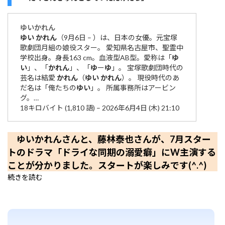
ゆい
かれん
ゆい
かれん
（9月6日 – ）は、日本の女優。元宝塚
歌劇団月組の娘役スター。 愛知県名古屋市、聖霊中
学校出身。身長163 cm。血液型AB型。愛称は「
ゆ
い
」、「
かれん
」、「
ゆ
ー
ゆ
」。 宝塚歌劇団時代の
芸名は結愛
かれん
（
ゆい
かれん
）。 現役時代のあ
だ名は「俺たちの
ゆい
」。 所属事務所はアービン
グ。…
18キロバイト (1,810 語) – 2026年6月4日 (木) 21:10
ゆいかれんさんと、藤林泰也さんが、7月スター
トのドラマ「ドライな同期の溺愛癖」にW主演する
ことが分かりました。スタートが楽しみです(^.^)
続きを読む