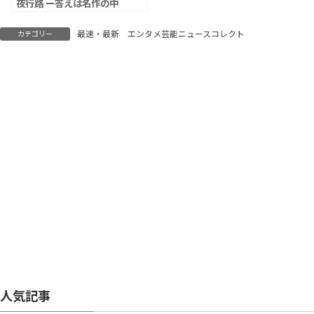
夜行路 ー答えは名作の中
にー」第6話視聴率は
5.2％
最速・最新 エンタメ芸能ニュースコレクト
カテゴリー
人気記事