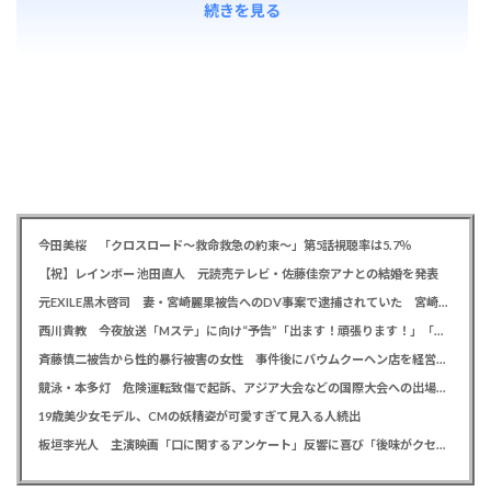
続きを見る
今田美桜 「クロスロード～救命救急の約束～」第5話視聴率は5.7％
【祝】レインボー 池田直人 元読売テレビ・佐藤佳奈アナとの結婚を発表
元EXILE黒木啓司 妻・宮崎麗果被告へのDV事案で逮捕されていた 宮崎は全身打撲、頭部裂傷及び打撲、頸部損傷の怪我
西川貴教 今夜放送「Mステ」に向け“予告”「出ます！頑張ります！」「恐らくアレも着ます！」
斉藤慎二被告から性的暴行被害の女性 事件後にバウムクーヘン店を経営やTikTokでライブ配信する姿に「言葉にできない悔しさと怒り」
競泳・本多灯 危険運転致傷で起訴、アジア大会などの国際大会への出場を辞退
19歳美少女モデル、CMの妖精姿が可愛すぎて見入る人続出
板垣李光人 主演映画「口に関するアンケート」反響に喜び「後味がクセになる、と」