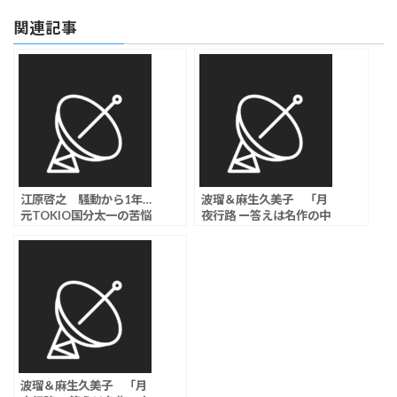
関連記事
江原啓之 騒動から1年…
波瑠＆麻生久美子 「月
元TOKIO国分太一の苦悩
夜行路 ー答えは名作の中
の現在を明かす「『パパ
にー」第9話視聴率は
はいつになったら許して
5.3％
もらえるの？』って言わ
れたそうです」
波瑠＆麻生久美子 「月