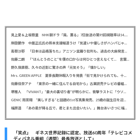
見上愛＆上坂樹里 NHK朝ドラ「風、薫る」7日放送の第95回視聴率は14.0％
岸田健作 中居正広氏の熊本支援報道うけ「気遣いや優しさがハンパじゃない」 中居氏との思い出を回顧
高樹沙耶 「日本は品格落ちた」アニソン盆踊り批判も、過去の大麻発言にも飛び火で自ら幕引き図る
佐藤二朗 「“ほんとうのこと”を僕の口からは何ひとつ言えなくて… 言葉にできぬ悔しさを日々感じております」
野久保直樹、久々の近影に驚きの声「元気そう」「懐かしい」
Mrs. GREEN APPLE 夏季長期休暇入りを発表「街で見かけられても、十分なご配慮を」ファンに理解を求める
佐藤佳奈アナ 「東京の一緒に住んでる自宅から」古巣読売テレビの番組でレインボー池田直人との結婚を生報告
堺雅人 「VIVANT」“最大の裏切り者”が明らかに、衝撃ラストに「ウソでしょ」視聴者悲鳴
GENIC 雨宮翔 “美しすぎる”と話題の1st写真集発売、25歳の誕生日を迎え「より磨きをかけていく」
福原遥 「あの星が降る丘で、君とまた出会いたい。」舞台あいさつに福山雅治がサプライズ登場で歓喜「うれしい」
「笑点」 ギネス世界記録に認定、放送60周年「テレビコメ
ディパネル番組（週間）最長放送として」