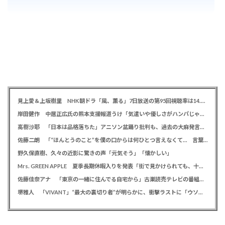
見上愛＆上坂樹里 NHK朝ドラ「風、薫る」7日放送の第95回視聴率は14.0％
岸田健作 中居正広氏の熊本支援報道うけ「気遣いや優しさがハンパじゃない」 中居氏との思い出を回顧
高樹沙耶 「日本は品格落ちた」アニソン盆踊り批判も、過去の大麻発言にも飛び火で自ら幕引き図る
佐藤二朗 「“ほんとうのこと”を僕の口からは何ひとつ言えなくて… 言葉にできぬ悔しさを日々感じております」
野久保直樹、久々の近影に驚きの声「元気そう」「懐かしい」
Mrs. GREEN APPLE 夏季長期休暇入りを発表「街で見かけられても、十分なご配慮を」ファンに理解を求める
佐藤佳奈アナ 「東京の一緒に住んでる自宅から」古巣読売テレビの番組でレインボー池田直人との結婚を生報告
堺雅人 「VIVANT」“最大の裏切り者”が明らかに、衝撃ラストに「ウソでしょ」視聴者悲鳴