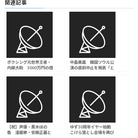
関連記事
ボクシング元世界王者・
中島美嘉 韓国ソウル公
内藤大助 3000万円の借
演の直前中止を発表「と
金返済生活告白、 週6日
ても心苦しい」、現地主
勤務も「手元に残らな
催会社及び現地制作会社
い…」
の都合により
【祝】声優・黒木ほの
ゆず30周年イヤー始動
香 漫画家・安藤正基と
こけら落とし会場を再び