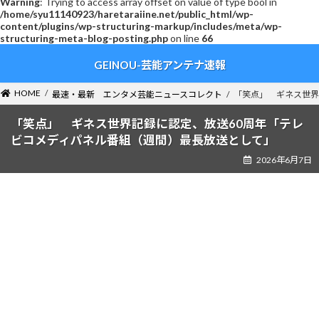
Warning
: Trying to access array offset on value of type bool in
/home/syu11140923/haretaraiine.net/public_html/wp-
content/plugins/wp-structuring-markup/includes/meta/wp-
structuring-meta-blog-posting.php
on line
66
コ
ナ
GEINOU-芸能アンテナ速報
ン
ビ
テ
ゲ
ン
ー
HOME
最速・最新 エンタメ芸能ニュースコレクト
「笑点」 ギネス世界
ツ
シ
へ
ョ
「笑点」 ギネス世界記録に認定、放送60周年「テレ
ス
ン
ビコメディパネル番組（週間）最長放送として」
キ
に
2026年6月7日
ッ
移
プ
動