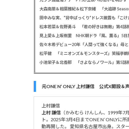
大森南朋＆相葉雅紀＆松下奈緒 「大追跡 Season
田中みな実、“背中ぱっくり”ドレス披露も「こけ
松本若菜＆佐野勇斗 「君の好きは無敵」第4話視
見上愛＆上坂樹里 NHK朝ドラ「風、薫る」5日放
佐々木希デビュー20年「人間って強くなる」母
小池栄子＆北香那 「さよならノワール」第5話視
元ONE N’ ONLY 上村謙信 公式X
上村
謙信
上村
謙信
（かみむら けんしん、1999年7
ト。2025年3月4日までONE N’ ONLY
動再開した。 愛知県名古屋市出身。スタ