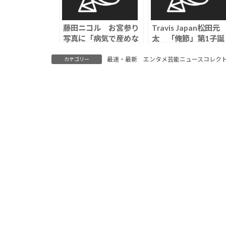
藤田ニコル お宮参り
Travis Japan松田元
写真に「病気で産めな
太 「俺節」第1子誕
い人の気持ちは？」批
生後初の公の場の稲
判を乙武洋匡が論破
友に嫉妬？「僕にも
最速・最新 エンタメ芸能ニュースコレク
カテゴリー
「手足ない人の気持ち
まってください」
考えたことある？」