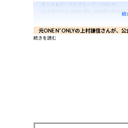
ダンス＆ボーカルグループ・ONE N’…
22キロバイト (2,801 語) – 2026年4月26日 (日
続
元ONE N’ ONLYの上村謙信さんが
続きを読む