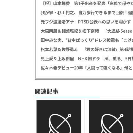
【祝】山本舞香 第1子出産を発表「家族で穏やか
我が家・杉山裕之、自力歩行できるまで回復！退
大森南朋＆相葉雅紀＆松下奈緒 「大追跡 Season
田中みな実、“背中ぱっくり”ドレス披露も「こけ
松本若菜＆佐野勇斗 「君の好きは無敵」第4話視
見上愛＆上坂樹里 NHK朝ドラ「風、薫る」5日放
佐々木希デビュー20年「人間って強くなる」母
関連記事