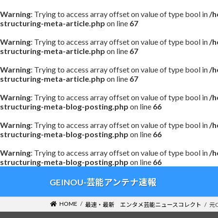
Warning
: Trying to access array offset on value of type bool in
/h
structuring-meta-article.php
on line
67
Warning
: Trying to access array offset on value of type bool in
/h
structuring-meta-article.php
on line
67
Warning
: Trying to access array offset on value of type bool in
/h
structuring-meta-article.php
on line
67
Warning
: Trying to access array offset on value of type bool in
/h
structuring-meta-blog-posting.php
on line
66
Warning
: Trying to access array offset on value of type bool in
/h
structuring-meta-blog-posting.php
on line
66
Warning
: Trying to access array offset on value of type bool in
/h
structuring-meta-blog-posting.php
on line
66
コ
ナ
GEINOU-芸能アンテナ速報
ン
ビ
テ
ゲ
HOME
最速・最新 エンタメ芸能ニュースコレクト
元
ン
ー