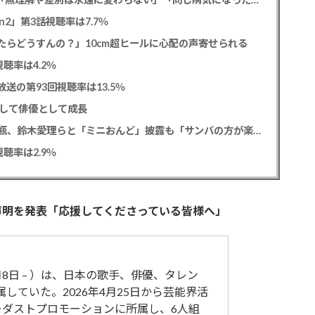
2」第3話視聴率は7.7％
たらどうすんの？」10cm超ヒールに心配の声寄せられる
聴率は4.2％
送の第93回視聴率は13.5％
として俳優として成長
松平健 「ミニオンズ＆モンスターズ」笑福亭鶴瓶、鈴木愛理らと「ミニおんど」披露も「サンバの方が楽」と本音
聴率は2.9％
開設＆声明を発表「応援してくださっている皆様へ」
月8日 – ）は、日本の歌手、俳優、タレン
に所属していた。2026年4月25日から芸能界活
ーダストプロモーションに所属し、6人組