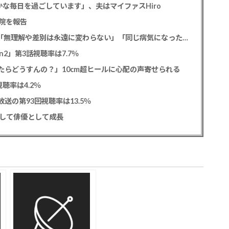
な毎日を過ごしています」、夫はマイファスHiro
院を報告
元フジ渡邊渚アナ PTSD公表への思いを明かす「無理解や差別は永遠に変わらない」「同じ病気になったことのない人間にはわからない」
2」第3話視聴率は7.7％
たらどうすんの？」10cm超ヒールに心配の声寄せられる
聴率は4.2％
送の第93回視聴率は13.5％
として俳優として成長