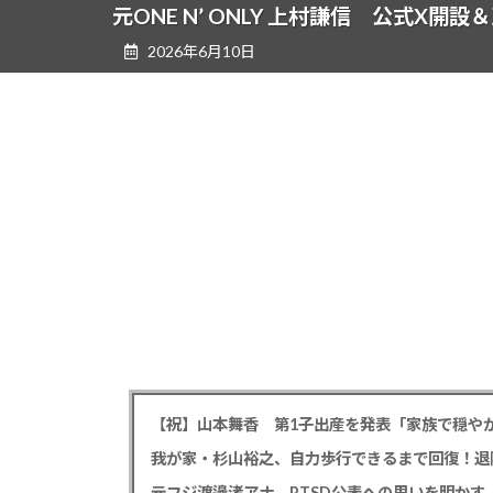
ツ
シ
元ONE N’ ONLY 上村謙信 公式X
へ
ョ
2026年6月10日
ス
ン
キ
に
ッ
移
プ
動
【祝】山本舞香 第1子出産を発表「家族で穏やか
我が家・杉山裕之、自力歩行できるまで回復！退