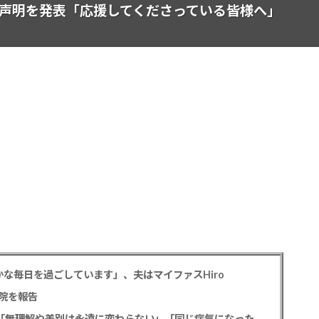
開設＆声明を発表「応援してくださっている皆様へ」
な毎日を過ごしています」、夫はマイファスHiro
院を報告
元フジ渡邊渚アナ PTSD公表への思いを明かす「無理解や差別は永遠に変わらない」「同じ病気になったことのない人間にはわからない」