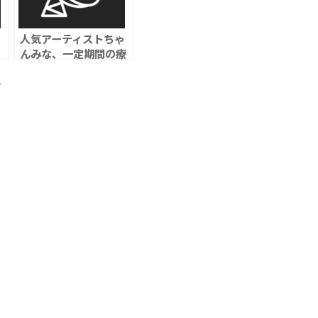
人気アーティストちゃ
んみな、一定期間の療
葉
養へ ファンから応援
か
の声
ト