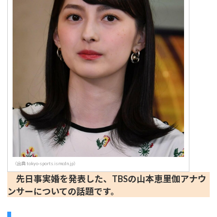
（出典 tokyo-sports.ismcdn.jp）
先日事実婚を発表した、TBSの山本恵里伽アナウ
ンサーについての話題です。