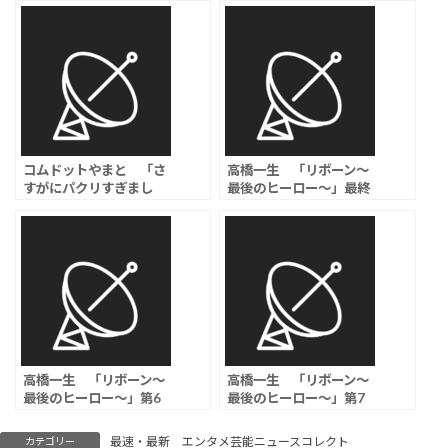
コムドットやまと 「さ
高橋一生 「リボーン～
すがにパクリすぎまし
最後のヒーロー～」最終
た」TXT・YEONJUNの
回視聴率は5.8％
グッズに酷似を認め謝罪
も“軽ノリ釈明”にファン
怒り
高橋一生 「リボーン～
高橋一生 「リボーン～
最後のヒーロー～」第6
最後のヒーロー～」第7
話視聴率は4.7％
話視聴率は5.0％
最速・最新 エンタメ芸能ニュースコレクト
カテゴリー