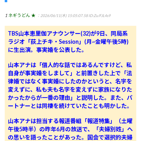
1
ネギうどん ★
：2026/06/11(木) 15:05:07.58
ID:Zu/FJL4s9
TBS山本恵里伽アナウンサー(32)が9日、同局系
ラジオ「荻上チキ・Session」(月~金曜午後5時)
に生出演。事実婚を公表した。
山本アナは「個人的な話ではあるんですけど、私
自身が事実婚をしまして」と前置きした上で「法
律婚ではなく事実婚にしたのかというと、名字を
変えずに、私も夫も名字を変えずに家族になりた
かったからが一番の理由」と説明した。また、パ
ートナーとは同棲を続けていたことも明かした。
山本アナは担当する報道番組「報道特集」（土曜
午後5時半）の昨年6月の放送で、「夫婦別姓」へ
の思いを語ったことがあった。国会で選択的夫婦