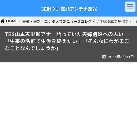
コ
ナ
GEINOU-芸能アンテナ速報
ン
ビ
テ
ゲ
ン
ー
HOME
最速・最新 エンタメ芸能ニュースコレクト
TBS山本恵里伽アナ
ツ
シ
へ
ョ
TBS山本恵里伽アナ 語っていた夫婦別姓への思い
ス
ン
「生来の名前で生涯を終えたい」「そんなにわがまま
キ
に
なことなんでしょうか」
ッ
移
2026年6月11日
プ
動