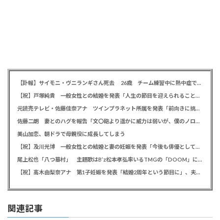
【訃報】サイモニ・ヴニランギさん死去 26歳 チーム練習中に熱中症で搬送 ラグビー・九州電力キューデンヴォルテクス選手
【祝】戸塚純貴 一般女性との結婚を発表「人生の節目を迎えられること、心より感謝しております」
元読売テレビ・佐藤佳奈アナ ツインプラネット所属を発表「前向きに挑戦していきたい」、前日にレインボー池田直人と結婚発表
佐藤二朗 妻とのハグを報告「文〇砲より遥かに威力は弱いが、僕のノロケ砲をお見舞いする」
美山加恋、朝ドラで母親役に成長してしまう
【祝】及川光博 一般女性との結婚と妻の妊娠を発表「今後も俳優としてミッチーとして精進」
尾上松也「八つ墓村」 主題歌はB’z松本孝弘率いるTMGの「DOOM」に決定、メインビジュアル＆本予告編も解禁
【祝】高木由梨奈アナ 第1子妊娠を発表「結婚2周年という節目に」、夫は岸田タツヤ
関連記事