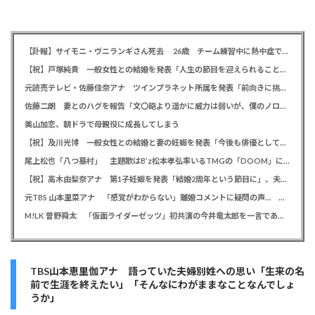
【訃報】サイモニ・ヴニランギさん死去 26歳 チーム練習中に熱中症で搬送 ラグビー・九州電力キューデンヴォルテクス選手
【祝】戸塚純貴 一般女性との結婚を発表「人生の節目を迎えられること、心より感謝しております」
元読売テレビ・佐藤佳奈アナ ツインプラネット所属を発表「前向きに挑戦していきたい」、前日にレインボー池田直人と結婚発表
佐藤二朗 妻とのハグを報告「文〇砲より遥かに威力は弱いが、僕のノロケ砲をお見舞いする」
美山加恋、朝ドラで母親役に成長してしまう
【祝】及川光博 一般女性との結婚と妻の妊娠を発表「今後も俳優としてミッチーとして精進」
尾上松也「八つ墓村」 主題歌はB’z松本孝弘率いるTMGの「DOOM」に決定、メインビジュアル＆本予告編も解禁
【祝】高木由梨奈アナ 第1子妊娠を発表「結婚2周年という節目に」、夫は岸田タツヤ
元TBS 山本里菜アナ 「感覚がわからない」離婚コメントに疑問の声… シャンパンタワーの超豪華式も結婚生活は4年半で終止符
M!LK 曽野舜太 「仮面ライダーゼッツ」初共演の今井竜太郎を一言であらわすと「大きいゴールデンレトリバー
TBS山本恵里伽アナ 語っていた夫婦別姓への思い「生来の名
前で生涯を終えたい」「そんなにわがままなことなんでしょ
うか」