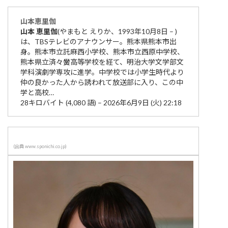
山本
恵里伽
山本
恵里伽
(やまもと えりか、1993年10月8日 – )
は、TBSテレビのアナウンサー。熊本県熊本市出
身。熊本市立託麻西小学校、熊本市立西原中学校、
熊本県立済々黌高等学校を経て、明治大学文学部文
学科演劇学専攻に進学。中学校では小学生時代より
仲の良かった人から誘われて放送部に入り、この中
学と高校…
28キロバイト (4,080 語) – 2026年6月9日 (火) 22:18
(出典 www.sponichi.co.jp)