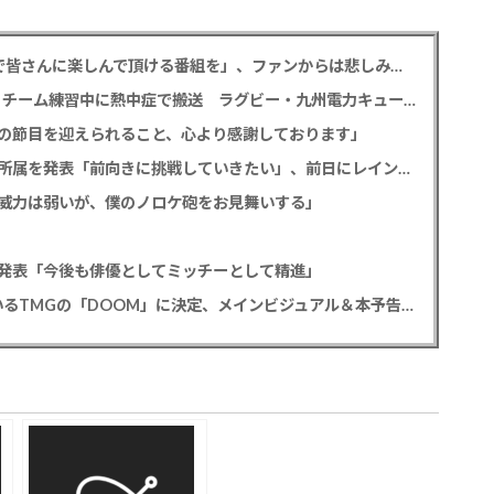
相葉雅紀 冠ラジオ番組9月終了発表「最終回まで皆さんに楽しんで頂ける番組を」、ファンからは悲しみの声
【訃報】サイモニ・ヴニランギさん死去 26歳 チーム練習中に熱中症で搬送 ラグビー・九州電力キューデンヴォルテクス選手
の節目を迎えられること、心より感謝しております」
元読売テレビ・佐藤佳奈アナ ツインプラネット所属を発表「前向きに挑戦していきたい」、前日にレインボー池田直人と結婚発表
威力は弱いが、僕のノロケ砲をお見舞いする」
発表「今後も俳優としてミッチーとして精進」
尾上松也「八つ墓村」 主題歌はB’z松本孝弘率いるTMGの「DOOM」に決定、メインビジュアル＆本予告編も解禁