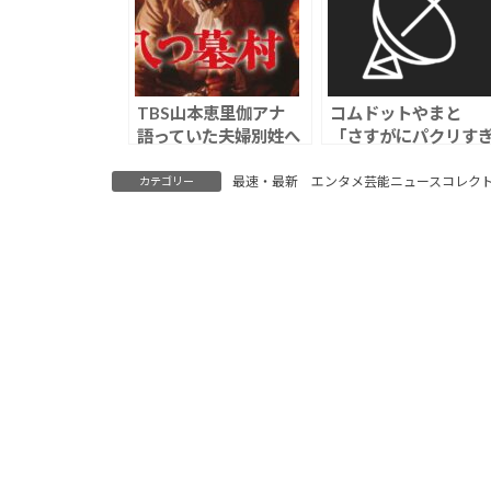
TBS山本恵里伽アナ
コムドットやまと
語っていた夫婦別姓へ
「さすがにパクリす
の思い「生来の名前で
ました」TXT・
生涯を終えたい」「そ
YEONJUNのグッズに
最速・最新 エンタメ芸能ニュースコレク
カテゴリー
んなにわがままなこと
酷似を認め謝罪も“軽
なんでしょうか」
ノリ釈明”にファン怒
り