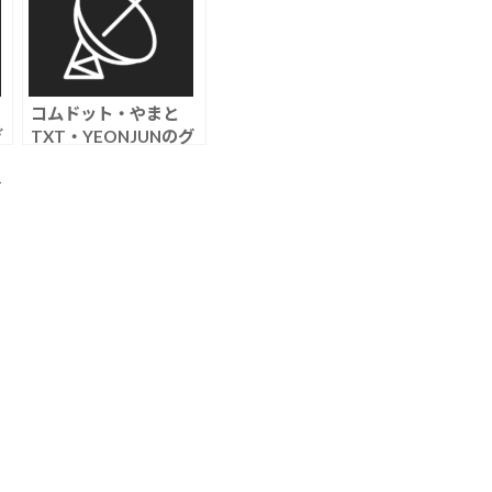
コムドット・やまと
ぎ
TXT・YEONJUNのグ
ッズに“酷似”指摘を受
け謝罪「さすがにパク
ト
リすぎました」