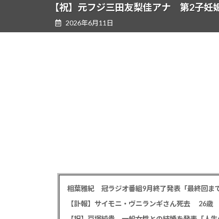
ツ
シ
【祝】元フジ三田友梨佳アナ 第2子妊
へ
ョ
2026年6月11日
ス
ン
キ
に
ッ
移
プ
動
【祝】戸塚純貴 一般女性との結婚を発表「人生