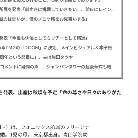
元読売テレビ・佐藤佳奈アナ ツインプラネット所属を発表「前向きに挑戦していきたい」、前日にレインボー池田直人と結婚発表
威力は弱いが、僕のノロケ砲をお見舞いする」
発表「今後も俳優としてミッチーとして精進」
尾上松也「八つ墓村」 主題歌はB’z松本孝弘率いるTMGの「DOOM」に決定、メインビジュアル＆本予告編も解禁
2周年という節目に」、夫は岸田タツヤ
元TBS 山本里菜アナ 「感覚がわからない」離婚コメントに疑問の声… シャンパンタワーの超豪華式も結婚生活は4年半で終止符
を発表、出産は秋頃を予定「命の尊さや日々のありがた
3日 – ）は、フォニックス所属のフリーアナ
婚。1児の母。 東京都出身。青山学院幼