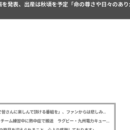
娠を発表、出産は秋頃を予定「命の尊さや日々のあり
相葉雅紀 冠ラジオ番組9月終了発表「最終回まで皆さんに楽しんで頂ける番組を」、ファンからは悲しみの声
【訃報】サイモニ・ヴニランギさん死去 26歳 チーム練習中に熱中症で搬送 ラグビー・九州電力キューデンヴォルテクス選手
の節目を迎えられること、心より感謝しております」