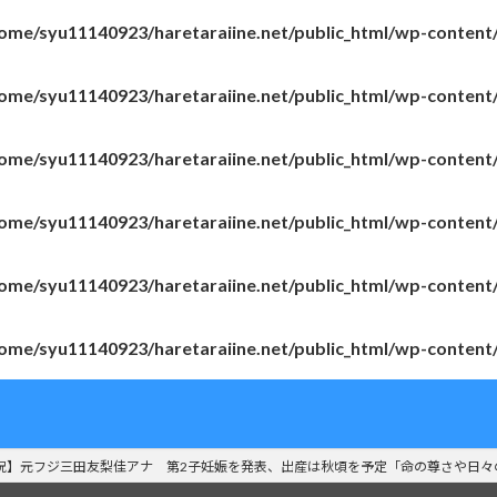
ome/syu11140923/haretaraiine.net/public_html/wp-content
ome/syu11140923/haretaraiine.net/public_html/wp-content
ome/syu11140923/haretaraiine.net/public_html/wp-content
ome/syu11140923/haretaraiine.net/public_html/wp-content
ome/syu11140923/haretaraiine.net/public_html/wp-content
ome/syu11140923/haretaraiine.net/public_html/wp-content
祝】元フジ三田友梨佳アナ 第2子妊娠を発表、出産は秋頃を予定「命の尊さや日々