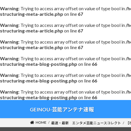
Warning
: Trying to access array offset on value of type bool in
/h
structuring-meta-article.php
on line
67
Warning
: Trying to access array offset on value of type bool in
/h
structuring-meta-article.php
on line
67
Warning
: Trying to access array offset on value of type bool in
/h
structuring-meta-article.php
on line
67
Warning
: Trying to access array offset on value of type bool in
/h
structuring-meta-blog-posting.php
on line
66
Warning
: Trying to access array offset on value of type bool in
/h
structuring-meta-blog-posting.php
on line
66
Warning
: Trying to access array offset on value of type bool in
/h
structuring-meta-blog-posting.php
on line
66
コ
ナ
GEINOU-芸能アンテナ速報
ン
ビ
テ
ゲ
HOME
最速・最新 エンタメ芸能ニュースコレクト
【
ン
ー