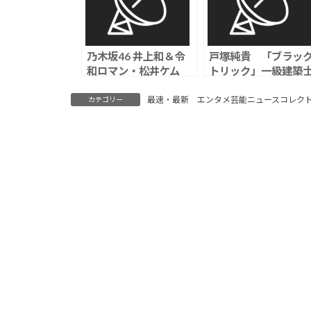
乃木坂46 井上和＆令
戸塚純貴 「ブラッ
和ロマン・松井ケム
トリック」一級建築
リ 「トイストーリー
役でGACKTと初共演
5」日本語版声優に、
「心拍数が上がり続
最速・最新 エンタメ芸能ニュースコレク
カテゴリー
佐野勇斗と新キャラト
ているような作品」
リオに