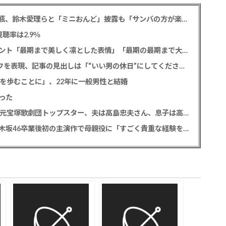
松平健 「ミニオンズ＆モンスターズ」笑福亭鶴瓶、鈴木愛理らと「ミニおんど」披露も「サンバの方が楽」と本音
聴率は2.9％
寿美花代さん死去 息子の高嶋政宏・政伸がコメント「最期まで美しく凛とした表情」「最期の最期まで大女優」「
SixTONES 田中樹 初の単独CM出演でオンとオフを表現、記事の見出しは「“いい男の休日”にしてください」とアピール
道を歩むことに」、22年に一般男性と結婚
った
【訃報】寿美花代さん死去 94歳 老衰のため 元宝塚歌劇団トップスター、夫は高島忠夫さん、息子は高嶋政宏・政伸
久保史緒里 「世界は美しいと誰かが言った」乃木坂46卒業後初の主演作で母親役に「すごく貴重な経験をさせていただいた」