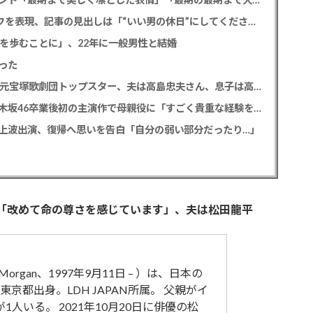
SixTONES 田中樹 初の単独CM出演でオンとオフを表現、記事の見出しは「“いい男の休日”にしてください」とアピール
道を歩むことに」、22年に一般男性と結婚
った
【訃報】寿美花代さん死去 94歳 老衰のため 元宝塚歌劇団トップスター、夫は高島忠夫さん、息子は高嶋政宏・政伸
久保史緒里 「世界は美しいと誰かが言った」乃木坂46卒業後初の主演作で母親役に「すごく貴重な経験をさせていただいた」
の地上波出演、復帰へ思いを告白「自分の弱い部分だったり…」
「改めて命の尊さを感じています」、夫は松田龍平
Morgan、1997年9月11日 – ）は、日本の
都出身。LDH JAPAN所属。 父親がイ
人いる。 2021年10月20日に俳優の松