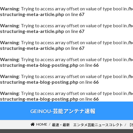
Warning
: Trying to access array offset on value of type bool in
/h
structuring-meta-article.php
on line
67
Warning
: Trying to access array offset on value of type bool in
/h
structuring-meta-article.php
on line
67
Warning
: Trying to access array offset on value of type bool in
/h
structuring-meta-article.php
on line
67
Warning
: Trying to access array offset on value of type bool in
/h
structuring-meta-blog-posting.php
on line
66
Warning
: Trying to access array offset on value of type bool in
/h
structuring-meta-blog-posting.php
on line
66
Warning
: Trying to access array offset on value of type bool in
/h
structuring-meta-blog-posting.php
on line
66
コ
ナ
GEINOU-芸能アンテナ速報
ン
ビ
テ
ゲ
HOME
最速・最新 エンタメ芸能ニュースコレクト
【
ン
ー