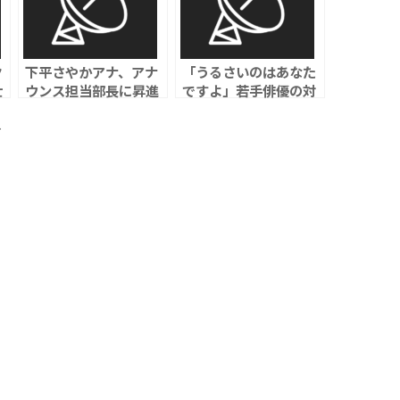
ク
下平さやかアナ、アナ
「うるさいのはあなた
士
ウンス担当部長に昇進
ですよ」若手俳優の対
へ！並木万里菜アナ復
応が話題に
け
帰へ テレ朝7月人事
ト
が話題に