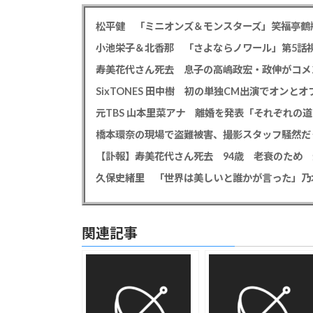
小池栄子＆北香那 「さよならノワール」第5話視
元TBS 山本里菜アナ 離婚を発表「それぞれの
橋本環奈の現場で盗難被害、撮影スタッフ騒然だ
関連記事