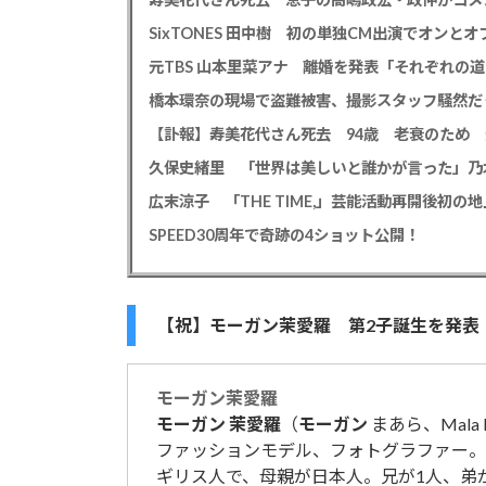
元TBS 山本里菜アナ 離婚を発表「それぞれの
橋本環奈の現場で盗難被害、撮影スタッフ騒然だ
広末涼子 「THE TIME,」芸能活動再開後初
SPEED30周年で奇跡の4ショット公開！
【祝】モーガン茉愛羅 第2子誕生を発表
モーガン
茉愛
羅
モーガン
茉愛
羅
（
モーガン
まあら、Mala 
ファッションモデル、フォトグラファー。東京
ギリス人で、母親が日本人。兄が1人、弟が1