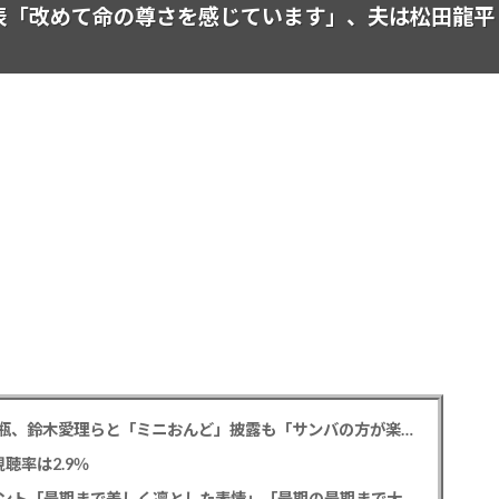
表「改めて命の尊さを感じています」、夫は松田龍平
松平健 「ミニオンズ＆モンスターズ」笑福亭鶴瓶、鈴木愛理らと「ミニおんど」披露も「サンバの方が楽」と本音
聴率は2.9％
寿美花代さん死去 息子の高嶋政宏・政伸がコメント「最期まで美しく凛とした表情」「最期の最期まで大女優」「