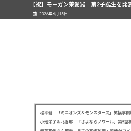
ツ
シ
【祝】モーガン茉愛羅 第2子誕生を発
へ
ョ
2026年6月18日
ス
ン
キ
に
ッ
移
プ
動
小池栄子＆北香那 「さよならノワール」第5話視