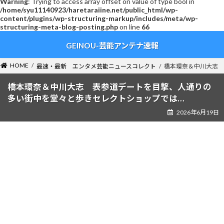
Warning
: Trying to access array offset on value of type bool in
/home/syu11140923/haretaraiine.net/public_html/wp-
content/plugins/wp-structuring-markup/includes/meta/wp-
structuring-meta-blog-posting.php
on line
66
コ
ナ
GEINOU-芸能アンテナ速報
ン
ビ
テ
ゲ
ン
ー
HOME
最速・最新 エンタメ芸能ニュースコレクト
橋本環奈＆中川大志 
ツ
シ
へ
ョ
橋本環奈＆中川大志 表参道デートを目撃、人通りの
ス
ン
多い街中を堂々と歩きセレクトショップでは…
キ
に
2026年6月19日
ッ
移
プ
動