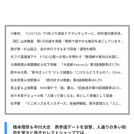
小栗旬 「LOST10」で5年ぶり民放ドラマレギュラーに、初共演の横浜流星とバディ役「もう最高です」
【祝】山本舞香 第1子出産を発表「家族で穏やかな毎日を過ごしています」、夫はマイファスHiro
我が家・杉山裕之、自力歩行できるまで回復！退院を報告
元フジ渡邊渚アナ PTSD公表への思いを明かす「無理解や差別は永遠に変わらない」「同じ病気になったことのない人間にはわからない」
大森南朋＆相葉雅紀＆松下奈緒 「大追跡 Season2」第3話視聴率は7.7％
田中みな実、“背中ぱっくり”ドレス披露も「こけたらどうすんの？」10cm超ヒールに心配の声寄せられる
松本若菜＆佐野勇斗 「君の好きは無敵」第4話視聴率は4.2％
見上愛＆上坂樹里 NHK朝ドラ「風、薫る」5日放送の第93回視聴率は13.5％
佐々木希デビュー20年「人間って強くなる」母として俳優として成長
松平健 「ミニオンズ＆モンスターズ」笑福亭鶴瓶、鈴木愛理らと「ミニおんど」披露も「サンバの方が楽」と本音
橋本環奈＆中川大志 表参道デートを目撃、人通りの多い街
中を堂々と歩きセレクトショップでは…