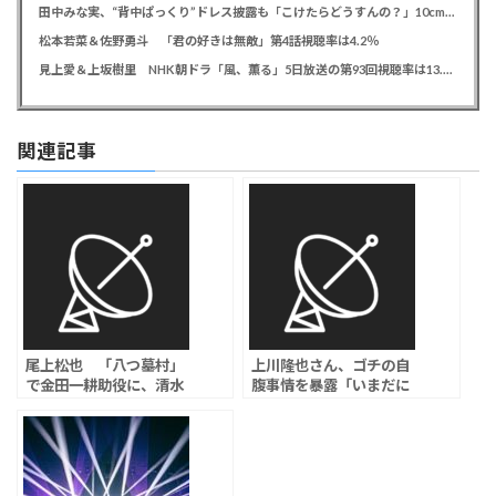
田中みな実、“背中ぱっくり”ドレス披露も「こけたらどうすんの？」10cm超ヒールに心配の声寄せられる
松本若菜＆佐野勇斗 「君の好きは無敵」第4話視聴率は4.2％
見上愛＆上坂樹里 NHK朝ドラ「風、薫る」5日放送の第93回視聴率は13.5％
関連記事
尾上松也 「八つ墓村」
上川隆也さん、ゴチの自
で金田一耕助役に、清水
腹事情を暴露「いまだに
崇監督が新作映画化、堀
返ってきやしません」
田真由、滝藤賢一、奥智
哉ら共演