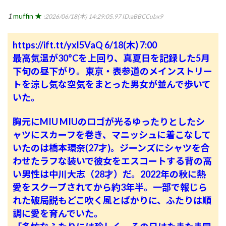
1
muffin ★
:2026/06/18(木) 14:29:05.97
ID:aBBCCubx9
https://ift.tt/yxl5VaQ
6/18(木) 7:00
最高気温が30°Cを上回り、真夏日を記録した5月
下旬の昼下がり。東京・表参道のメインストリー
トを涼し気な空気をまとった男女が並んで歩いて
いた。
胸元にMIU MIUのロゴが光るゆったりとしたシ
ャツにスカーフを巻き、マニッシュに着こなして
いたのは橋本環奈(27才)。ジーンズにシャツを合
わせたラフな装いで彼女をエスコートする背の高
い男性は中川大志（28才）だ。2022年の秋に熱
愛をスクープされてから約3年半。一部で報じら
れた破局説もどこ吹く風とばかりに、ふたりは順
調に愛を育んでいた。