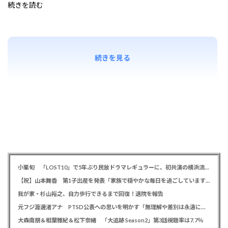
続きを読む
続きを見る
小栗旬 「LOST10」で5年ぶり民放ドラマレギュラーに、初共演の横浜流星とバディ役「もう最高です」
【祝】山本舞香 第1子出産を発表「家族で穏やかな毎日を過ごしています」、夫はマイファスHiro
我が家・杉山裕之、自力歩行できるまで回復！退院を報告
元フジ渡邊渚アナ PTSD公表への思いを明かす「無理解や差別は永遠に変わらない」「同じ病気になったことのない人間にはわからない」
大森南朋＆相葉雅紀＆松下奈緒 「大追跡 Season2」第3話視聴率は7.7％