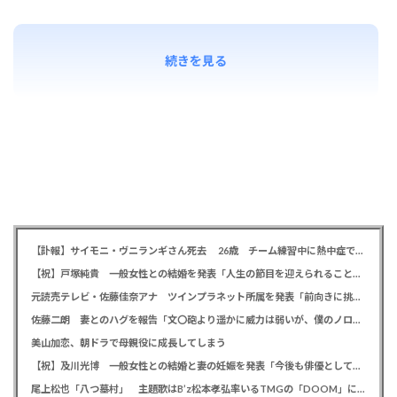
続きを見る
【訃報】サイモニ・ヴニランギさん死去 26歳 チーム練習中に熱中症で搬送 ラグビー・九州電力キューデンヴォルテクス選手
【祝】戸塚純貴 一般女性との結婚を発表「人生の節目を迎えられること、心より感謝しております」
元読売テレビ・佐藤佳奈アナ ツインプラネット所属を発表「前向きに挑戦していきたい」、前日にレインボー池田直人と結婚発表
佐藤二朗 妻とのハグを報告「文〇砲より遥かに威力は弱いが、僕のノロケ砲をお見舞いする」
美山加恋、朝ドラで母親役に成長してしまう
【祝】及川光博 一般女性との結婚と妻の妊娠を発表「今後も俳優としてミッチーとして精進」
尾上松也「八つ墓村」 主題歌はB’z松本孝弘率いるTMGの「DOOM」に決定、メインビジュアル＆本予告編も解禁