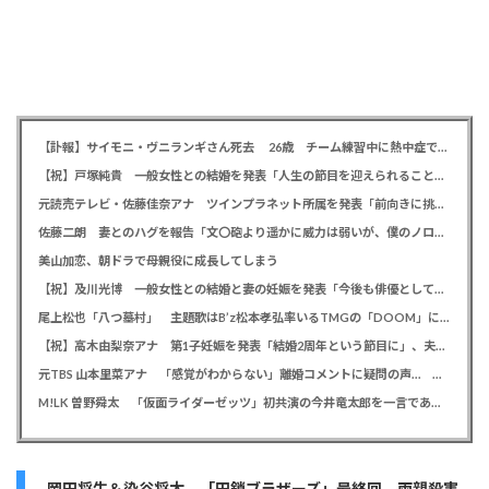
【訃報】サイモニ・ヴニランギさん死去 26歳 チーム練習中に熱中症で搬送 ラグビー・九州電力キューデンヴォルテクス選手
【祝】戸塚純貴 一般女性との結婚を発表「人生の節目を迎えられること、心より感謝しております」
元読売テレビ・佐藤佳奈アナ ツインプラネット所属を発表「前向きに挑戦していきたい」、前日にレインボー池田直人と結婚発表
佐藤二朗 妻とのハグを報告「文〇砲より遥かに威力は弱いが、僕のノロケ砲をお見舞いする」
美山加恋、朝ドラで母親役に成長してしまう
【祝】及川光博 一般女性との結婚と妻の妊娠を発表「今後も俳優としてミッチーとして精進」
尾上松也「八つ墓村」 主題歌はB’z松本孝弘率いるTMGの「DOOM」に決定、メインビジュアル＆本予告編も解禁
【祝】高木由梨奈アナ 第1子妊娠を発表「結婚2周年という節目に」、夫は岸田タツヤ
元TBS 山本里菜アナ 「感覚がわからない」離婚コメントに疑問の声… シャンパンタワーの超豪華式も結婚生活は4年半で終止符
M!LK 曽野舜太 「仮面ライダーゼッツ」初共演の今井竜太郎を一言であらわすと「大きいゴールデンレトリバー
岡田将生＆染谷将太 「田鎖ブラザーズ」最終回、両親殺害