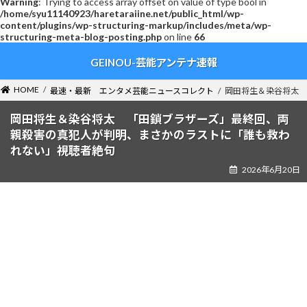
Warning
: Trying to access array offset on value of type bool in
/home/syu11140923/haretaraiine.net/public_html/wp-
content/plugins/wp-structuring-markup/includes/meta/wp-
structuring-meta-blog-posting.php
on line
66
コ
ナ
GEINOU-芸能アンテナ速報
ン
ビ
テ
ゲ
ン
ー
HOME
最速・最新 エンタメ芸能ニュースコレクト
岡田将生＆染谷将太 
ツ
シ
へ
ョ
岡田将生＆染谷将太 「田鎖ブラザーズ」最終回、両
ス
ン
親殺害の真犯人が判明、まさかのラストに「誰も救わ
キ
に
れない」視聴者絶句
ッ
移
2026年6月20日
プ
動