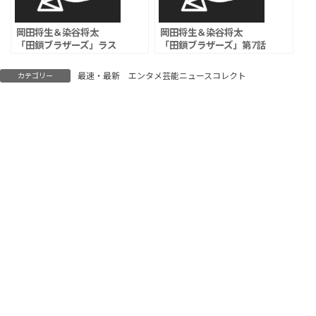
岡田将生＆染谷将太
岡田将生＆染谷将太
「田鎖ブラザーズ」ラス
「田鎖ブラザーズ」第7話
トに父の隠していたもの
視聴率は5.2％
が見つかり「残酷すぎ
最速・最新 エンタメ芸能ニュースコレクト
カテゴリー
る…」と視聴者衝撃