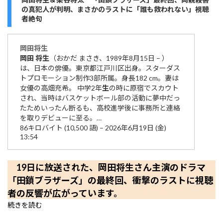
の真犯人が判明、まさかのラストに「誰も救われない」視聴
者絶句
岡田
将生
岡田
将生
（おかだ まさき、1989年8月15日 – ）
は、日本の俳優。東京都江戸川区出身。スターダス
トプロモーション制作3部所属。身長182 cm。妻は
女優の高畑充希。 中学2年
生
の時に原宿でスカウト
され、当時はバスケットボール部の活動に夢中だっ
たためいったん断るも、高校進学後に事務所と連絡
を取りデビューに至る。…
86キロバイト (10,500 語) – 2026年6月19日 (金)
13:54
19日に放送された、岡田将生さん主演のドラマ
「田鎖ブラザーズ」の最終回、衝撃のラストに視聴
者の反響が広がっています。
続きを読む