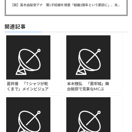
【祝】高木由梨奈アナ 第1子妊娠を発表「結婚2周年という節目に」、夫は岸田タツヤ
関連記事
蒼井優 「Tシャツが乾
本木雅弘 「黒牢城」舞
くまで」メインビジュア
台挨拶で見事なMCぶ
ル解禁、初回で５人の中
り、宮舘涼太は嚙みまく
の“誰かが消える”ことが
りで吉高由里子が爆笑
明らかに