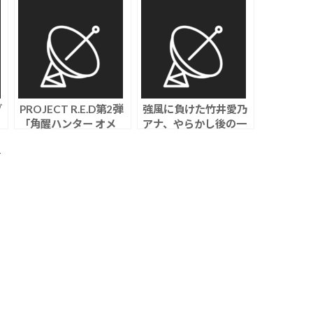
ブ
PROJECT R.E.D第2弾
強風に負けた竹井愛乃
、
「角醒ハンター オメ
アナ、やらかし後の一
ガホーン」 7月26日
言で逆に好感度上げる
ら
スタート、メインビジ
ト
ュアル＆キャストが解
禁