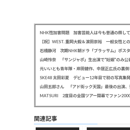
【祝】WEST. 重岡大毅＆濵田崇裕 一般女性
石橋静河 次期NHK朝ドラ「ブラッサム」ポス
山崎怜奈 「サンジャポ」生出演で“妊娠”のみ
元いいとも青年隊・岸田健作、中居正広氏の裏側
山田五郎さん 「アド街ック天国」最後の出演、
関連記事