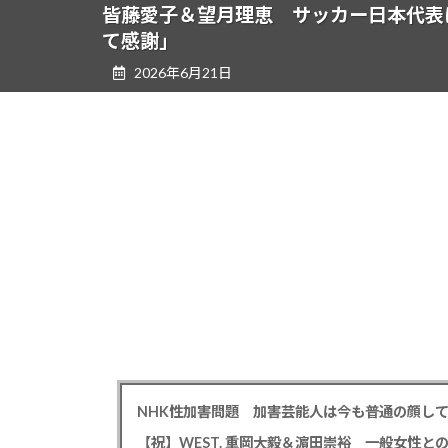
ツ
シ
皆藤愛子＆望月理恵 サッカー日本代表
へ
ョ
て感謝」
ス
ン
2026年6月21日
キ
に
ッ
移
プ
動
【祝】WEST. 重岡大毅＆濵田崇裕 一般女性