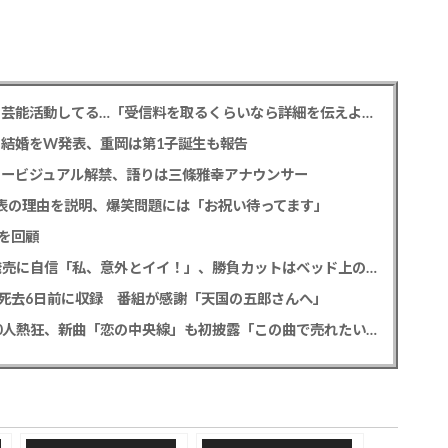
NHK性加害問題 加害芸能人は今も普通の顔して芸能活動してる…「受信料を取るくらいなら詳細を伝えよ」視聴者からは批判の声
との結婚をW発表、重岡は第1子誕生も報告
タービジュアル解禁、語りは三條雅幸アナウンサー
公表の理由を説明、爆笑問題には「お祝い待ってます」
を回顧
SKE48 太田彩夏 デビュー12年目で初の写真集発売に自信「私、意外とイイ！」、勝負カットはベッド上のヌーディーな姿
死去6日前に収録 番組が感謝「天国の五郎さんへ」
MATSURI 2度目の全国ツアー開幕でファン2000人熱狂、新曲「恋の中央線」も初披露「この曲で売れたいよ！」