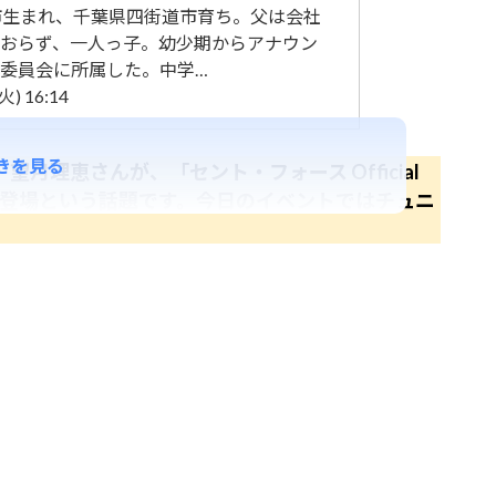
市生まれ、千葉県四街道市育ち。父は会社
おらず、一人っ子。幼少期からアナウン
委員会に所属した。中学…
) 16:14
きを見る
理恵さんが、「セント・フォース Official
ベントに登場という話題です。今日のイベントではチュニ