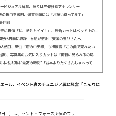
タービジュアル解禁、語りは三條雅幸アナウンサー
公表の理由を説明、爆笑問題には「お祝い待ってます」
を回顧
SKE48 太田彩夏 デビュー12年目で初の写真集発売に自信「私、意外とイイ！」、勝負カットはベッド上のヌーディーな姿
死去6日前に収録 番組が感謝「天国の五郎さんへ」
MATSURI 2度目の全国ツアー開幕でファン2000人熱狂、新曲「恋の中央線」も初披露「この曲で売れたいよ！」
FANTASTICS 佐藤大樹 6年ぶり写真集は台湾で撮影、写真集のお気に入りカットは「両親に見られるの恥ずかしい」
門脇麦 「ゴースト・オブ・ウエノ」竹中直人との本格共演は“最高の時間”「台本よりたくさんしゃべってた」
にエール、イベント裏のチュニジア戦に興奮「こんなに
25日 – ）は、セント・フォース所属のフリ