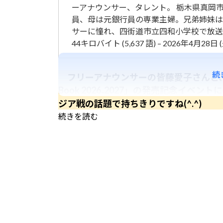
ーアナウンサー、タレント。 栃木県真岡
員、母は元銀行員の専業主婦。兄弟姉妹は
サーに憧れ、四街道市立四和小学校で放送
44キロバイト (5,637 語) – 2026年4月28日 (火
続
フリーアナウンサーの皆藤愛子さんと、望月
Book 2026₋2027」の発売記念イ
ジア戦の話題で持ちきりですね(^.^)
続きを読む