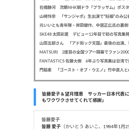
石橋静河 次期NHK朝ドラ「ブラッサム」ポス
山崎怜奈 「サンジャポ」生出演で“妊娠”のみ
元いいとも青年隊・岸田健作、中居正広氏の裏側
山田五郎さん 「アド街ック天国」最後の出演、
皆藤愛子＆望月理恵 サッカー日本代表
もワクワクさせてくれて感謝」
皆藤
愛子
皆藤
愛子
（かいとう あいこ、1984年1月