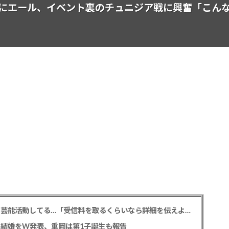
にエール、イベント裏のチュニジア戦に興奮「こん
NHK性加害問題 加害芸能人は今も普通の顔して芸能活動してる…「受信料を取るくらいなら詳細を伝えよ」視聴者からは批判の声
との結婚をW発表、重岡は第1子誕生も報告