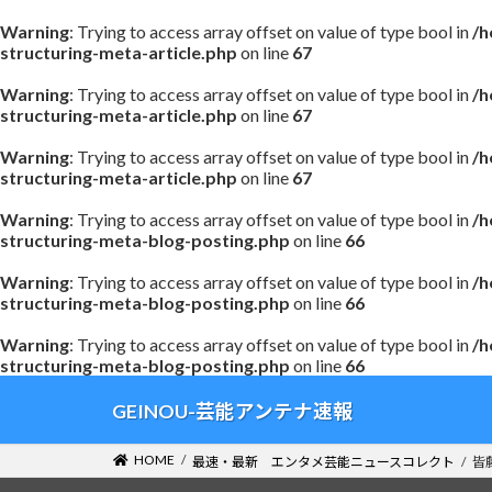
Warning
: Trying to access array offset on value of type bool in
/h
structuring-meta-article.php
on line
67
Warning
: Trying to access array offset on value of type bool in
/h
structuring-meta-article.php
on line
67
Warning
: Trying to access array offset on value of type bool in
/h
structuring-meta-article.php
on line
67
Warning
: Trying to access array offset on value of type bool in
/h
structuring-meta-blog-posting.php
on line
66
Warning
: Trying to access array offset on value of type bool in
/h
structuring-meta-blog-posting.php
on line
66
Warning
: Trying to access array offset on value of type bool in
/h
structuring-meta-blog-posting.php
on line
66
コ
ナ
GEINOU-芸能アンテナ速報
ン
ビ
テ
ゲ
HOME
最速・最新 エンタメ芸能ニュースコレクト
皆
ン
ー