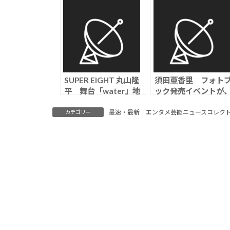
SUPER EIGHT 丸山隆
須田亜香里 フォト
平 舞台「water」地
ック発売イベントが
元京都が舞台の半自伝
W杯チュニジア戦と
的作品で主演「まだま
丸かぶりも「見てか
最速・最新 エンタメ芸能ニュースコレク
カテゴリー
だ経験していないこと
でも間に合うので…」
があるのだな」