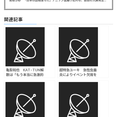
高樹沙耶 「日本は品格落ちた」アニソン盆踊り批判も、過去の大麻発言にも飛び火で自ら幕引き図る
関連記事
亀梨和也 KAT−TUN解
超特急ユーキ 急性虫垂
散は「もう本当に急激的
炎によりイベント欠席を
に進んでいった」「本当
発表、復帰は「治療経過
だったら解散っていうラ
を見ながら」
イブがあって終われた方
が…」