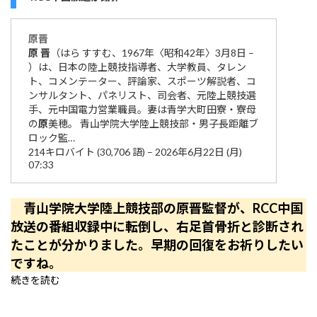
原
晋
原
晋
（はら すすむ、1967年〈昭和42年〉3月8日 –
）は、日本の陸上競技指導者、大学教員、タレン
ト、コメンテーター、評論家、スポーツ解説者、コ
ンサルタント、パネリスト、司会者、元陸上競技選
手、元中国電力営業職員。妻は青学大町田寮・寮母
の
原
美穂。 青山学院大学陸上競技部・男子長距離ブ
ロック監…
214キロバイト (30,706 語) – 2026年6月22日 (月)
07:33
青山学院大学陸上競技部の原晋監督が、RCC中国
放送の番組収録中に転倒し、右足首骨折と診断され
たことが分かりました。早期の回復をお祈りしたい
ですね。
続きを読む