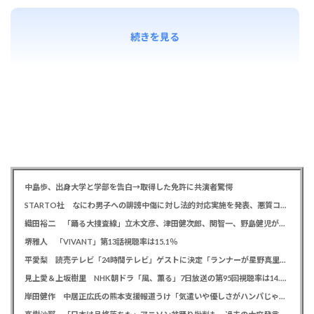
続きを見る
中島歩、出身大学と学部を告白→取得した免許に共演者驚愕
STARTO社 なにわ男子への誹謗中傷に対し法的対応実施を発表、悪質コメントの投稿者を特定「責任追及を進めています」
織田裕二 「踊る大捜査線」立木文彦、津田健次郎、関智一、野島健児が警察幹部役で出演決定
堺雅人 「VIVANT」第13話視聴率は15.1％
平愛梨 読売テレビ「24時間テレビ」ゲストに決定「ランナーが星野真里さんと知って涙しました」杉浦太陽、ギャロップも出演
見上愛＆上坂樹里 NHK朝ドラ「風、薫る」7日放送の第95回視聴率は14.0％
岸田健作 中居正広氏の熊本支援報道うけ「気遣いや優しさがハンパじゃない」 中居氏との思い出を回顧