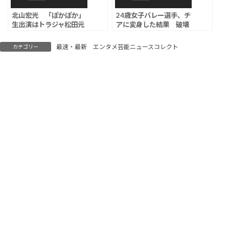
北山宏光 「ぽかぽか」
24歳女子バレー選手、チ
生出演はトラジャ松田元
アに変身した結果 破壊
太が直接オファー？「元
力が高すぎる
太のおかげで来れた」
最速・最新 エンタメ芸能ニュースコレクト
カテゴリー