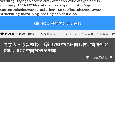
Warning
: Trying to access array offset on value of type bool in
/home/syu11140923/haretaraiine.net/public_html/wp-
content/plugins/wp-structuring-markup/includes/meta/wp-
structuring-meta-blog-posting.php
on line
66
コ
ナ
GEINOU-芸能アンテナ速報
ン
ビ
テ
ゲ
ン
ー
HOME
最速・最新 エンタメ芸能ニュースコレクト
青学大・原晋監督 番
ツ
シ
へ
ョ
青学大・原晋監督 番組収録中に転倒し右足首骨折と
ス
ン
診断、RCC中国放送が謝罪
キ
に
2026年6月22日
ッ
移
プ
動