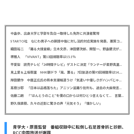
中島歩、出身大学と学部を告白→取得した免許に共演者驚愕
STARTO社 なにわ男子への誹謗中傷に対し法的対応実施を発表、悪質コメントの投稿者を特定「責任追及を進めています」
織田裕二 「踊る大捜査線」立木文彦、津田健次郎、関智一、野島健児が警察幹部役で出演決定
堺雅人 「VIVANT」第13話視聴率は15.1％
平愛梨 読売テレビ「24時間テレビ」ゲストに決定「ランナーが星野真里さんと知って涙しました」杉浦太陽、ギャロップも出演
見上愛＆上坂樹里 NHK朝ドラ「風、薫る」7日放送の第95回視聴率は14.0％
岸田健作 中居正広氏の熊本支援報道うけ「気遣いや優しさがハンパじゃない」 中居氏との思い出を回顧
高樹沙耶 「日本は品格落ちた」アニソン盆踊り批判も、過去の大麻発言にも飛び火で自ら幕引き図る
佐藤二朗 「“ほんとうのこと”を僕の口からは何ひとつ言えなくて… 言葉にできぬ悔しさを日々感じております」
野久保直樹、久々の近影に驚きの声「元気そう」「懐かしい」
青学大・原晋監督 番組収録中に転倒し右足首骨折と診断、
RCC中国放送が謝罪