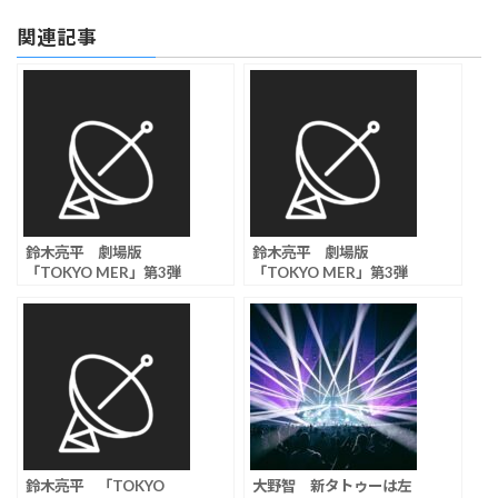
関連記事
鈴木亮平 劇場版
鈴木亮平 劇場版
「TOKYO MER」第3弾
「TOKYO MER」第3弾
に、中条あやみ、佐野勇
に、小手伸也、伊藤淳
斗、ジェシーのオリジナ
史、フォンチーの参加が
ルメンバーが集結
決定
鈴木亮平 「TOKYO
大野智 新タトゥーは左