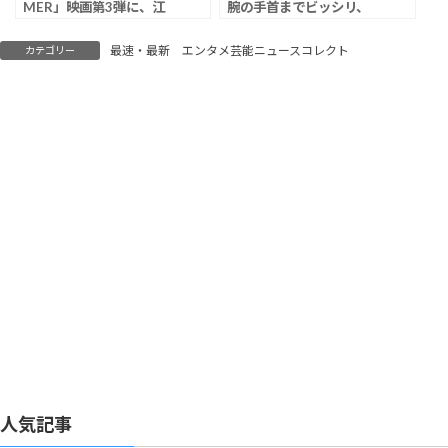
MER」映画第3弾に、江
腕の手首までビッシリ、
口洋介、高杉真宙、生見
ジェシー＆堂本剛と泥酔
愛瑠、宮澤エマの“南海
して路上でダンス
最速・最新 エンタメ芸能ニュースコレクト
カテゴリー
MER”メンバーの再登場
決定
人気記事