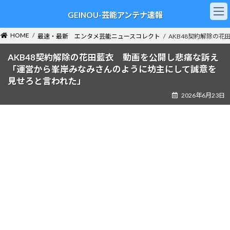
コ
ナ
GEINOU-芸能アンテナ速報
ン
ビ
テ
ゲ
ン
ー
HOME
最速・最新 エンタメ芸能ニュースコレクト
AKB48契約解除の
ツ
シ
へ
ョ
AKB48契約解除の花田藍衣 動画を公開し悲痛な訴え
ス
ン
「運営から峯岸みなみさんのように坊主にして誠意を
キ
に
見せろと言われた」
ッ
移
2026年6月23日
プ
動