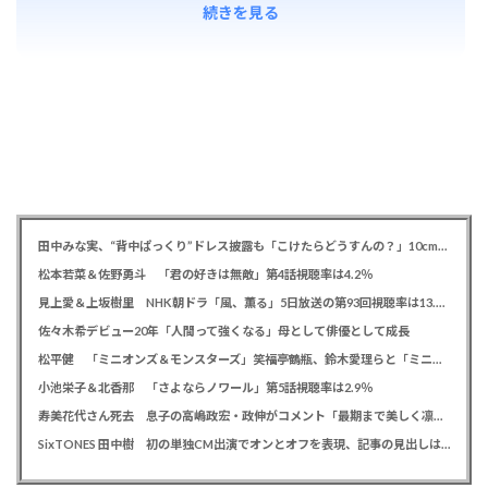
続きを見る
田中みな実、“背中ぱっくり”ドレス披露も「こけたらどうすんの？」10cm超ヒールに心配の声寄せられる
松本若菜＆佐野勇斗 「君の好きは無敵」第4話視聴率は4.2％
見上愛＆上坂樹里 NHK朝ドラ「風、薫る」5日放送の第93回視聴率は13.5％
佐々木希デビュー20年「人間って強くなる」母として俳優として成長
松平健 「ミニオンズ＆モンスターズ」笑福亭鶴瓶、鈴木愛理らと「ミニおんど」披露も「サンバの方が楽」と本音
小池栄子＆北香那 「さよならノワール」第5話視聴率は2.9％
寿美花代さん死去 息子の高嶋政宏・政伸がコメント「最期まで美しく凛とした表情」「最期の最期まで大女優」「
SixTONES 田中樹 初の単独CM出演でオンとオフを表現、記事の見出しは「“いい男の休日”にしてください」とアピール