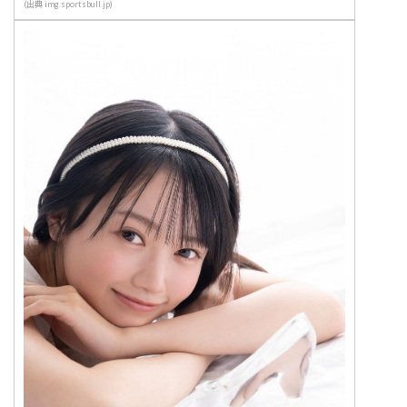
(出典 img.sportsbull.jp)