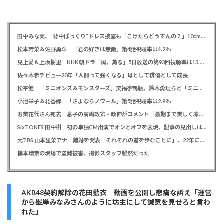
田中みな実、“背中ぱっくり”ドレス披露も「こけたらどうすんの？」10cm超ヒールに心配の声寄せられる
松本若菜＆佐野勇斗 「君の好きは無敵」第4話視聴率は4.2％
見上愛＆上坂樹里 NHK朝ドラ「風、薫る」5日放送の第93回視聴率は13.5％
佐々木希デビュー20年「人間って強くなる」母として俳優として成長
松平健 「ミニオンズ＆モンスターズ」笑福亭鶴瓶、鈴木愛理らと「ミニおんど」披露も「サンバの方が楽」と本音
小池栄子＆北香那 「さよならノワール」第5話視聴率は2.9％
寿美花代さん死去 息子の高嶋政宏・政伸がコメント「最期まで美しく凛とした表情」「最期の最期まで大女優」「
SixTONES 田中樹 初の単独CM出演でオンとオフを表現、記事の見出しは「“いい男の休日”にしてください」とアピール
元TBS 山本里菜アナ 離婚を発表「それぞれの道を歩むことに」、22年に一般男性と結婚
橋本環奈の現場で盗難被害、撮影スタッフ騒然だった
AKB48契約解除の花田藍衣 動画を公開し悲痛な訴え「運営
から峯岸みなみさんのように坊主にして誠意を見せろと言わ
れた」