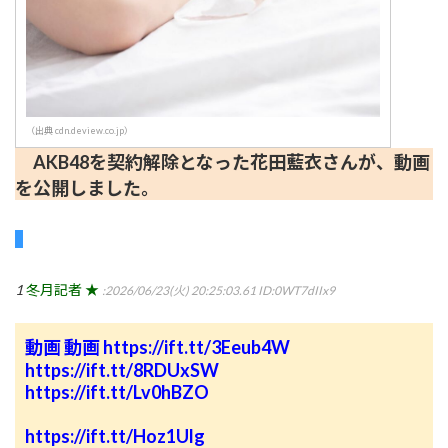
（出典 cdn.deview.co.jp）
AKB48を契約解除となった花田藍衣さんが、動画
を公開しました。
1
冬月記者 ★
:2026/06/23(火) 20:25:03.61
ID:0WT7dIIx9
動画
動画
https://ift.tt/3Eeub4W
https://ift.tt/8RDUxSW
https://ift.tt/Lv0hBZO
https://ift.tt/Hoz1Ulg