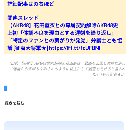
詳細記事はのちほど
関連スレッド
【AKB48】花田藍衣との専属契約解除AKB48史
上初「体調不良を理由とする遅刻を繰り返し」
「特定のファンとの繋がりが発覚」弁護士とも協
議 [征夷大将軍★]
https://ift.tt/fcUFBNl
（出典 【芸能】AKB48契約解除の花田藍衣 動画を公開し悲痛な訴え
「運営から峯岸みなみさんのように坊主にして誠意を見せろと言われ
た」 [冬月記者★]）
続きを読む