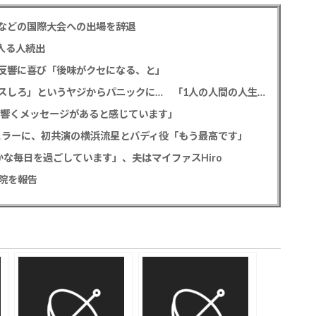
などの国際大会への出場を辞退
入る人続出
反響に喜び「後味がクセになる、と」
元フジ渡邊渚 フラッシュバックを明かす、「キスしろ」というヤジからパニックに… 「1人の人間の人生に、当たり前の生活を奪った人が全て悪い」
心に響くメッセージがあると感じています」
ギュラーに、初共演の横浜流星とバディ役「もう最高です」
な毎日を過ごしています」、夫はマイファスHiro
院を報告