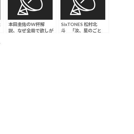
た
本田圭佑のW杯解
SixTONES 松村北
説、なぜ全局で欲しが
斗 「汝、星のごと
るのか 舞台裏が想像
く」で横浜流星の親友
で
以上だった
役に、中村アン、濱田
ト
岳の出演も発表