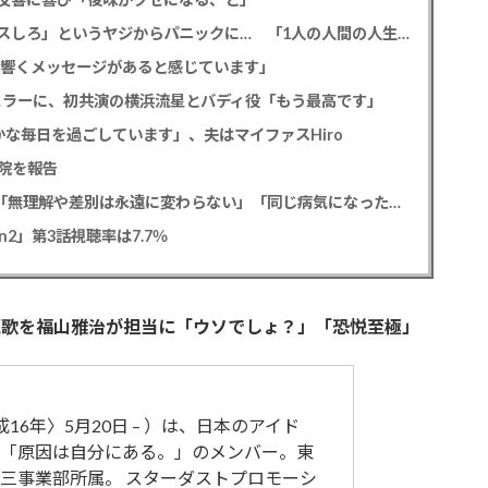
元フジ渡邊渚 フラッシュバックを明かす、「キスしろ」というヤジからパニックに… 「1人の人間の人生に、当たり前の生活を奪った人が全て悪い」
心に響くメッセージがあると感じています」
ギュラーに、初共演の横浜流星とバディ役「もう最高です」
な毎日を過ごしています」、夫はマイファスHiro
院を報告
元フジ渡邊渚アナ PTSD公表への思いを明かす「無理解や差別は永遠に変わらない」「同じ病気になったことのない人間にはわからない」
2」第3話視聴率は7.7％
題歌を福山雅治が担当に「ウソでしょ？」「恐悦至極」
16年〉5月20日 – ）は、日本のアイド
「原因は自分にある。」のメンバー。東
三事業部所属。 スターダストプロモーシ