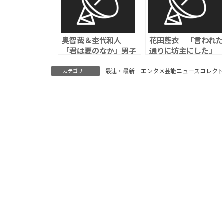
奥智哉＆杢代和人
花田藍衣 「言われ
「君は夏のなか」男子
通りに坊主にした」
高校生のピュアで眩し
「冷たくあしらわれ
い恋愛青春ドラマでダ
た」涙ながらに動画
最速・最新 エンタメ芸能ニュースコレク
カテゴリー
ブル主演
主張、AKB48運営は
否定