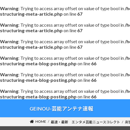
Warning
: Trying to access array offset on value of type bool in
/h
structuring-meta-article.php
on line
67
Warning
: Trying to access array offset on value of type bool in
/h
structuring-meta-article.php
on line
67
Warning
: Trying to access array offset on value of type bool in
/h
structuring-meta-article.php
on line
67
Warning
: Trying to access array offset on value of type bool in
/h
structuring-meta-blog-posting.php
on line
66
Warning
: Trying to access array offset on value of type bool in
/h
structuring-meta-blog-posting.php
on line
66
Warning
: Trying to access array offset on value of type bool in
/h
structuring-meta-blog-posting.php
on line
66
コ
ナ
GEINOU-芸能アンテナ速報
ン
ビ
テ
ゲ
HOME
最速・最新 エンタメ芸能ニュースコレクト
奥
ン
ー