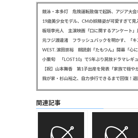
競泳・本多灯 危険運転致傷で起訴、アジア大会
19歳美少女モデル、CMの妖精姿が可愛すぎて見
板垣李光人 主演映画「口に関するアンケート」
WEST. 濵田崇裕 朗読劇「たもつん」開幕「
小栗旬 「LOST10」で5年ぶり民放ドラマレ
【祝】山本舞香 第1子出産を発表「家族で穏やか
我が家・杉山裕之、自力歩行できるまで回復！退
関連記事