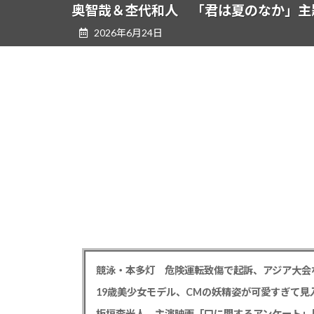
ツ
シ
奥智哉＆杢代和人 「君は夏のなか」主
へ
ョ
2026年6月24日
ス
ン
キ
に
ッ
移
プ
動
競泳・本多灯 危険運転致傷で起訴、アジア大会
19歳美少女モデル、CMの妖精姿が可愛すぎて見
板垣李光人 主演映画「口に関するアンケート」