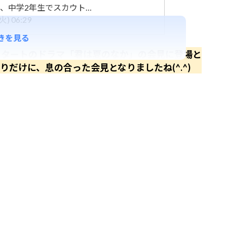
、中学2年生でスカウト…
) 06:29
きを見る
タートのドラマ「君は夏のなか」の会見に登場と
だけに、息の合った会見となりましたね(^.^)