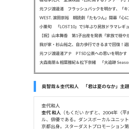
WEST. 濵田崇裕 朗読劇「たもつん」開幕「
小栗旬 「LOST10」で5年ぶり民放ドラマレ
【祝】山本舞香 第1子出産を発表「家族で穏やか
我が家・杉山裕之、自力歩行できるまで回復！退
大森南朋＆相葉雅紀＆松下奈緒 「大追跡 Season
奥智哉＆杢代和人 「君は夏のなか」主
杢代
和人
杢代
和人
（もくだい かずと、2004年〈平成
ル、俳優である。ダンスボーカルユニット
京都出身。スターダストプロモーション第