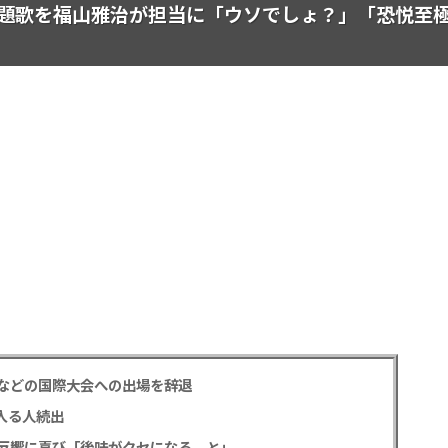
題歌を福山雅治が担当に「ウソでしょ？」「恐悦至
などの国際大会への出場を辞退
入る人続出
反響に喜び「後味がクセになる、と」