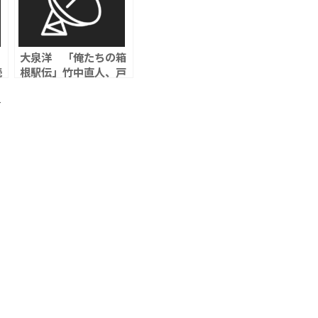
大泉洋 「俺たちの箱
続
根駅伝」竹中直人、戸
藤
塚純貴らがアナウンサ
真
ー役に、実況担当の蛯
ト
投
原哲アナも出演