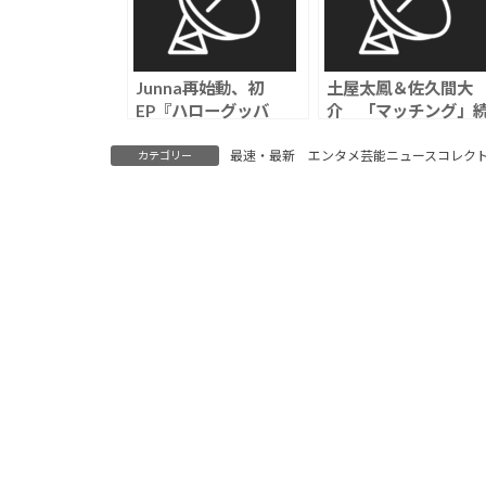
Junna再始動、初
土屋太鳳＆佐久間大
EP『ハローグッバ
介 「マッチング」
イ』解禁 表題曲MV
編に、塚田僚一、加
まで来るの熱い
史帆ら新キャスト、
最速・最新 エンタメ芸能ニュースコレク
カテゴリー
飛聖と後藤剛範の続
が発表