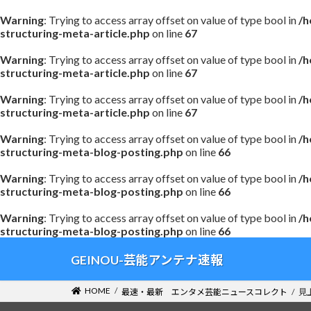
Warning
: Trying to access array offset on value of type bool in
/h
structuring-meta-article.php
on line
67
Warning
: Trying to access array offset on value of type bool in
/h
structuring-meta-article.php
on line
67
Warning
: Trying to access array offset on value of type bool in
/h
structuring-meta-article.php
on line
67
Warning
: Trying to access array offset on value of type bool in
/h
structuring-meta-blog-posting.php
on line
66
Warning
: Trying to access array offset on value of type bool in
/h
structuring-meta-blog-posting.php
on line
66
Warning
: Trying to access array offset on value of type bool in
/h
structuring-meta-blog-posting.php
on line
66
コ
ナ
GEINOU-芸能アンテナ速報
ン
ビ
テ
ゲ
HOME
最速・最新 エンタメ芸能ニュースコレクト
見
ン
ー