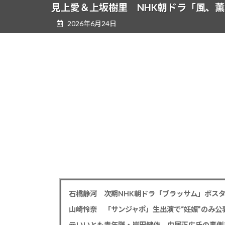
ツ
シ
見上愛＆上坂樹里 NHK朝ドラ「風、薫る
へ
ョ
2026年6月24日
ス
ン
キ
に
ッ
移
プ
動
石橋静河 次期NHK朝ドラ「ブラッサム」ポス
山崎怜奈 「サンジャポ」生出演で“妊娠”のみ
元いいとも青年隊・岸田健作、中居正広氏の裏側