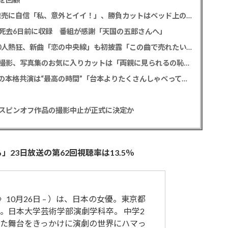
SKE48 太田彩夏 デビュー12年目で初の写真集発売に自信「私、意外とイイ！」、勝負カットはベッド上のヌーディーな姿
死去6日前に収録 番組が感謝「天国の五郎さんへ」
MATSURI 2度目の全国ツアー開幕でファン2000人熱狂、新曲「恋の中央線」も初披露「この曲で売れたいよ！」
FANTASTICS 佐藤大樹 6年ぶり写真集は台湾で撮影、写真集のお気に入りカットは「両親に見られるの恥ずかしい」
門脇麦 「ゴースト・オブ・ウエノ」竹中直人との本格共演は“最高の時間”「台本よりたくさんしゃべってた」
スピンオフ作品の撮影中止が正式に決定か
23日放送の第62回視聴率は13.5％
〉10月26日 – ）は、日本の女優。東京都
。日本大学芸術学部演劇学科卒。 中学2
た舞台をきっかけに演劇の世界にハマっ