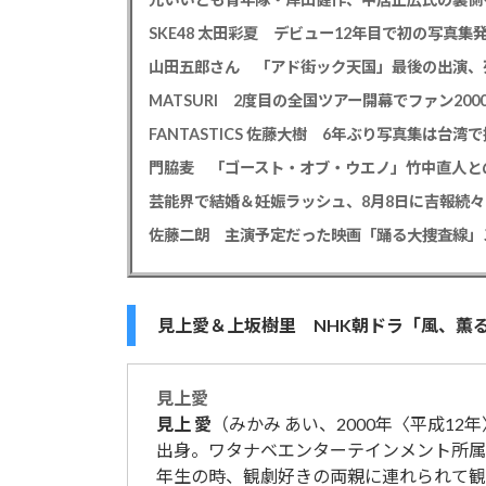
山田五郎さん 「アド街ック天国」最後の出演、
芸能界で結婚＆妊娠ラッシュ、8月8日に吉報続々
佐藤二朗 主演予定だった映画「踊る大捜査線」
見上愛＆上坂樹里 NHK朝ドラ「風、薫る」
見上
愛
見上
愛
（みかみ あい、2000年〈平成12年
出身。ワタナベエンターテインメント所属
年生の時、観劇好きの両親に連れられて観