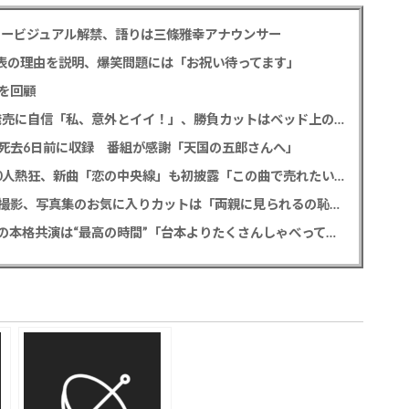
タービジュアル解禁、語りは三條雅幸アナウンサー
公表の理由を説明、爆笑問題には「お祝い待ってます」
を回顧
SKE48 太田彩夏 デビュー12年目で初の写真集発売に自信「私、意外とイイ！」、勝負カットはベッド上のヌーディーな姿
死去6日前に収録 番組が感謝「天国の五郎さんへ」
MATSURI 2度目の全国ツアー開幕でファン2000人熱狂、新曲「恋の中央線」も初披露「この曲で売れたいよ！」
FANTASTICS 佐藤大樹 6年ぶり写真集は台湾で撮影、写真集のお気に入りカットは「両親に見られるの恥ずかしい」
門脇麦 「ゴースト・オブ・ウエノ」竹中直人との本格共演は“最高の時間”「台本よりたくさんしゃべってた」