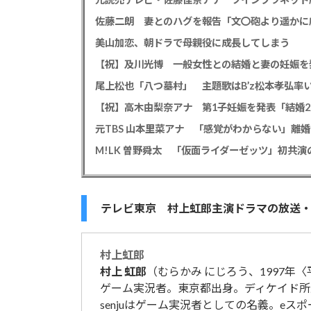
佐藤二朗 妻とのハグを報告「文〇砲より遥かに
美山加恋、朝ドラで母親役に成長してしまう
【祝】及川光博 一般女性との結婚と妻の妊娠を
【祝】高木由梨奈アナ 第1子妊娠を発表「結婚
テレビ東京 村上虹郎主演ドラマの放送
村上
虹郎
村上
虹郎
（むらかみ にじろう、1997年〈
ゲーム実況者。東京都出身。ディケイド所
senjuはゲーム実況者としての名義。eスポー