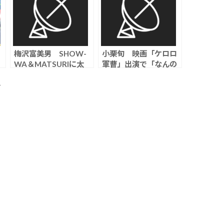
梅沢富美男 SHOW-
小栗旬 映画「ケロロ
WA＆MATSURIに太
軍曹」出演で「なんの
他
鼓判「秋元くんがやれ
思い入れもない」とコ
ば売れる、売れなかっ
メントし「もっと言葉
ト
者
たのは俺だけ」
を選ぶべきでは」「こ
に
んな言われ方して悲し
い」などの声続出