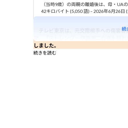
（当時9歳）の両親の離婚後は、母・UAの
42キロバイト (5,050 語) – 2026年6月26日 (金
続
テレビ東京は、元交際相手への傷害容
マ、「ストレンジ ー伊藤潤二の夜も眠
しました。
続きを読む