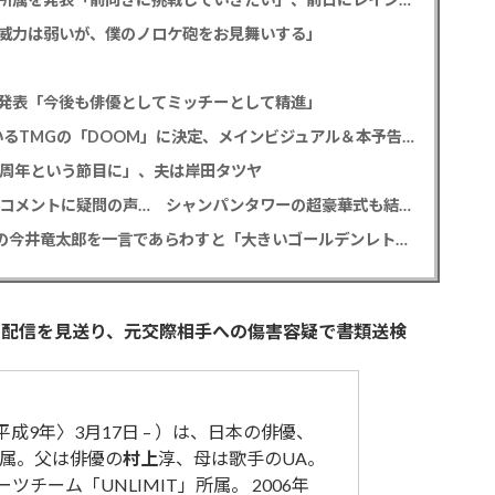
威力は弱いが、僕のノロケ砲をお見舞いする」
発表「今後も俳優としてミッチーとして精進」
尾上松也「八つ墓村」 主題歌はB’z松本孝弘率いるTMGの「DOOM」に決定、メインビジュアル＆本予告編も解禁
2周年という節目に」、夫は岸田タツヤ
元TBS 山本里菜アナ 「感覚がわからない」離婚コメントに疑問の声… シャンパンタワーの超豪華式も結婚生活は4年半で終止符
M!LK 曽野舜太 「仮面ライダーゼッツ」初共演の今井竜太郎を一言であらわすと「大きいゴールデンレトリバー
・配信を見送り、元交際相手への傷害容疑で書類送検
平成9年〉3月17日 – ）は、日本の俳優、
属。父は俳優の
村上
淳、母は歌手のUA。
ツチーム「UNLIMIT」所属。 2006年