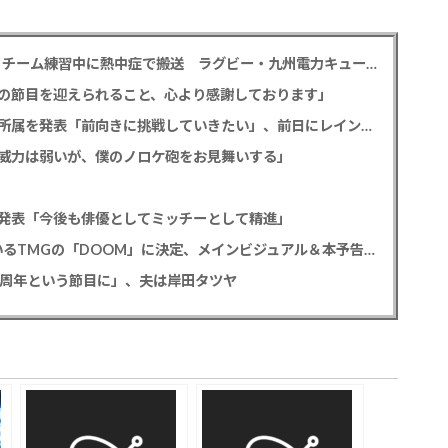
【訃報】サイモニ・ヴニランギさん死去 26歳 チーム練習中に熱中症で搬送 ラグビー・九州電力キューデンヴォルテクス選手
の節目を迎えられること、心より感謝しております」
元読売テレビ・佐藤佳奈アナ ツインプラネット所属を発表「前向きに挑戦していきたい」、前日にレインボー池田直人と結婚発表
威力は弱いが、僕のノロケ砲をお見舞いする」
発表「今後も俳優としてミッチーとして精進」
尾上松也「八つ墓村」 主題歌はB’z松本孝弘率いるTMGの「DOOM」に決定、メインビジュアル＆本予告編も解禁
2周年という節目に」、夫は岸田タツヤ