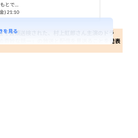
もとで…
) 21:10
きを見る
疑で書類送検された、村上虹郎さん主演のドラ
れぬ奇妙な話ー」の放送と配信を見送ることを発表