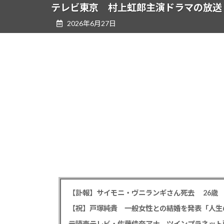
ツ
シ
テレビ東京 村上虹郎主演ドラマの放送
へ
ョ
2026年6月27日
ス
ン
キ
に
ッ
移
プ
動
【祝】戸塚純貴 一般女性との結婚を発表「人生