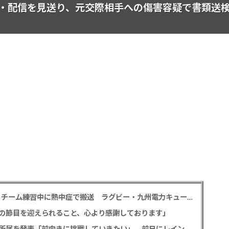
・配信を見送り、元交際相手への傷害容疑で書類送
【訃報】サイモニ・ヴニランギさん死去 26歳 チーム練習中に熱中症で搬送 ラグビー・九州電力キューデンヴォルテクス選手
の節目を迎えられること、心より感謝しております」
元読売テレビ・佐藤佳奈アナ ツインプラネット所属を発表「前向きに挑戦していきたい」、前日にレインボー池田直人と結婚発表