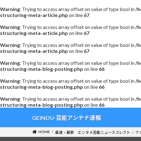
Warning
: Trying to access array offset on value of type bool in
/h
structuring-meta-article.php
on line
67
Warning
: Trying to access array offset on value of type bool in
/h
structuring-meta-article.php
on line
67
Warning
: Trying to access array offset on value of type bool in
/h
structuring-meta-article.php
on line
67
Warning
: Trying to access array offset on value of type bool in
/h
structuring-meta-blog-posting.php
on line
66
Warning
: Trying to access array offset on value of type bool in
/h
structuring-meta-blog-posting.php
on line
66
Warning
: Trying to access array offset on value of type bool in
/h
structuring-meta-blog-posting.php
on line
66
コ
ナ
GEINOU-芸能アンテナ速報
ン
ビ
テ
ゲ
HOME
最速・最新 エンタメ芸能ニュースコレクト
テ
ン
ー