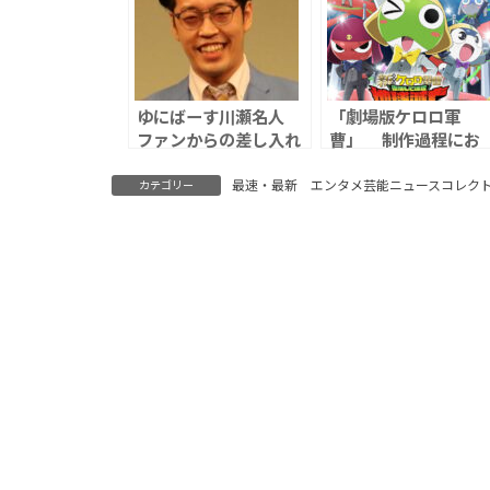
ゆにばーす川瀬名人
「劇場版ケロロ軍
ファンからの差し入れ
曹」 制作過程にお
と手紙は「要らないで
ける不手際を謝罪、
す」異例の注意喚起、
作品を想起させる演
最速・最新 エンタメ芸能ニュースコレク
カテゴリー
「自分はあなた方より
出・表現で一部権利
所得は高く、あなた方
の意向に反するもの
より頑張っている」
｢社内の深刻な伝達不
備｣