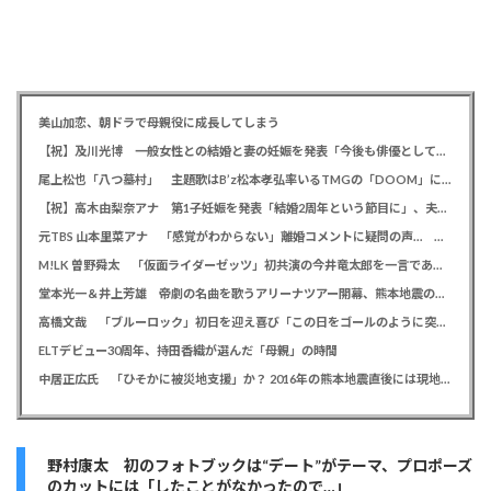
美山加恋、朝ドラで母親役に成長してしまう
【祝】及川光博 一般女性との結婚と妻の妊娠を発表「今後も俳優としてミッチーとして精進」
尾上松也「八つ墓村」 主題歌はB’z松本孝弘率いるTMGの「DOOM」に決定、メインビジュアル＆本予告編も解禁
【祝】高木由梨奈アナ 第1子妊娠を発表「結婚2周年という節目に」、夫は岸田タツヤ
元TBS 山本里菜アナ 「感覚がわからない」離婚コメントに疑問の声… シャンパンタワーの超豪華式も結婚生活は4年半で終止符
M!LK 曽野舜太 「仮面ライダーゼッツ」初共演の今井竜太郎を一言であらわすと「大きいゴールデンレトリバー
堂本光一＆井上芳雄 帝劇の名曲を歌うアリーナツアー開幕、熊本地震の募金箱も設置「ステージから元気を届けられる形になれば」
高橋文哉 「ブルーロック」初日を迎え喜び「この日をゴールのように突っ走ってきた」
ELTデビュー30周年、持田香織が選んだ「母親」の時間
中居正広氏 「ひそかに被災地支援」か？ 2016年の熊本地震直後には現地で炊き出し 親友・松本人志の闘病に心を痛め、頻繁に連絡も
野村康太 初のフォトブックは“デート”がテーマ、プロポーズ
のカットには「したことがなかったので…」