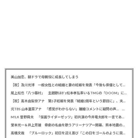
美山加恋、朝ドラで母親役に成長してしまう
【祝】及川光博 一般女性との結婚と妻の妊娠を発表「今後も俳優としてミッチーとして精進」
尾上松也「八つ墓村」 主題歌はB’z松本孝弘率いるTMGの「DOOM」に決定、メインビジュアル＆本予告編も解禁
【祝】高木由梨奈アナ 第1子妊娠を発表「結婚2周年という節目に」、夫は岸田タツヤ
元TBS 山本里菜アナ 「感覚がわからない」離婚コメントに疑問の声… シャンパンタワーの超豪華式も結婚生活は4年半で終止符
M!LK 曽野舜太 「仮面ライダーゼッツ」初共演の今井竜太郎を一言であらわすと「大きいゴールデンレトリバー
堂本光一＆井上芳雄 帝劇の名曲を歌うアリーナツアー開幕、熊本地震の募金箱も設置「ステージから元気を届けられる形になれば」
高橋文哉 「ブルーロック」初日を迎え喜び「この日をゴールのように突っ走ってきた」