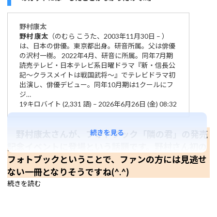
野村
康太
野村
康太
（のむら こうた、2003年11月30日 – ）
は、日本の俳優。東京都出身。研音所属。父は俳優
の沢村一樹。 2022年4月、研音に所属。同年7月期
読売テレビ・日本テレビ系日曜ドラマ『新・信長公
記〜クラスメイトは戦国武将〜』でテレビドラマ初
出演し、俳優デビュー。同年10月期は1クールにフ
ジ…
19キロバイト (2,331 語) – 2026年6月26日 (金) 08:32
続きを見る
野村康太さんが、フォトブック「隣の君」の発売
記念イベントに登場という話題です。野村さん初の
フォトブックということで、ファンの方には見逃せ
ない一冊となりそうですね(^.^)
続きを読む