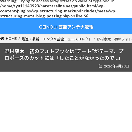
Warning
: Trying to access array offset on value of type bool in
/home/syu11140923/haretaraiine.net/public_html/wp-
content/plugins/wp-structuring-markup/includes/meta/wp-
structuring-meta-blog-posting.php
on line
66
コ
ナ
GEINOU-芸能アンテナ速報
ン
ビ
テ
ゲ
ン
ー
HOME
最速・最新 エンタメ芸能ニュースコレクト
野村康太 初のフォト
ツ
シ
へ
ョ
野村康太 初のフォトブックは“デート”がテーマ、プ
ス
ン
ロポーズのカットには「したことがなかったので…」
キ
に
2026年6月28日
ッ
移
プ
動