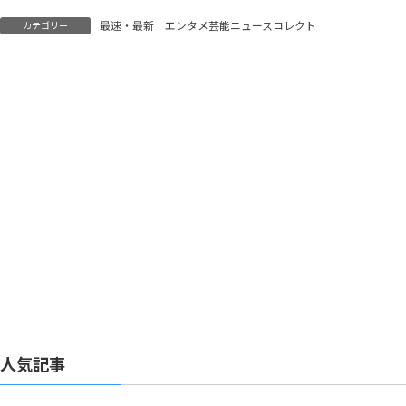
Juice=Juice紹介にネッ
に進んでいった」「本当
ト歓喜
だったら解散っていうラ
最速・最新 エンタメ芸能ニュースコレクト
カテゴリー
イブがあって終われた方
が…」
人気記事