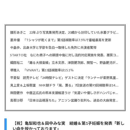
雛形あきこ 22年ぶり写真集発売決定、20歳から封印していた水着グラビア解禁「今だから出せる一冊」
蒼井優 「Tシャツが乾くまで」第5話視聴率は7.5％で番組最高を更新
中島歩、出身大学と学部を告白→取得した免許に共演者驚愕
STARTO社 なにわ男子への誹謗中傷に対し法的対応実施を発表、悪質コメントの投稿者を特定「責任追及を進めています」
織田裕二 「踊る大捜査線」立木文彦、津田健次郎、関智一、野島健児が警察幹部役で出演決定
堺雅人 「VIVANT」第13話視聴率は15.1％
平愛梨 読売テレビ「24時間テレビ」ゲストに決定「ランナーが星野真里さんと知って涙しました」杉浦太陽、ギャロップも出演
見上愛＆上坂樹里 NHK朝ドラ「風、薫る」7日放送の第95回視聴率は14.0％
岸田健作 中居正広氏の熊本支援報道うけ「気遣いや優しさがハンパじゃない」 中居氏との思い出を回顧
高樹沙耶 「日本は品格落ちた」アニソン盆踊り批判も、過去の大麻発言にも飛び火で自ら幕引き図る
【祝】亀梨和也＆田中みな実 結婚＆第1子妊娠を発表「新し
い命を授かっております」