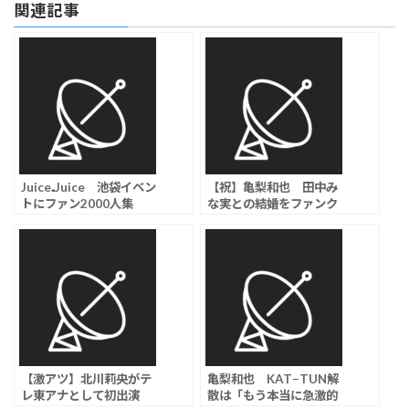
関連記事
Juice₌Juice 池袋イベン
【祝】亀梨和也 田中み
トにファン2000人集
な実との結婚をファンク
結、“盛れミ旋風”実感で
ラブサイトで発表、田中
紅白初出場＆東京ドーム
は妊娠も
公演にも意欲
【激アツ】北川莉央がテ
亀梨和也 KAT−TUN解
レ東アナとして初出演
散は「もう本当に急激的