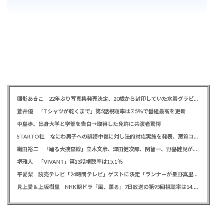
雛形あきこ 22年ぶり写真集発売決定、20歳から封印していた水着グラビア解禁「今だから出せる一冊」
蒼井優 「Tシャツが乾くまで」第5話視聴率は7.5％で番組最高を更新
中島歩、出身大学と学部を告白→取得した免許に共演者驚愕
STARTO社 なにわ男子への誹謗中傷に対し法的対応実施を発表、悪質コメントの投稿者を特定「責任追及を進めています」
織田裕二 「踊る大捜査線」立木文彦、津田健次郎、関智一、野島健児が警察幹部役で出演決定
堺雅人 「VIVANT」第13話視聴率は15.1％
平愛梨 読売テレビ「24時間テレビ」ゲストに決定「ランナーが星野真里さんと知って涙しました」杉浦太陽、ギャロップも出演
見上愛＆上坂樹里 NHK朝ドラ「風、薫る」7日放送の第95回視聴率は14.0％