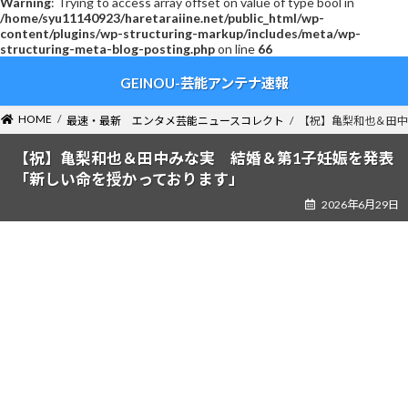
Warning
: Trying to access array offset on value of type bool in
/home/syu11140923/haretaraiine.net/public_html/wp-
content/plugins/wp-structuring-markup/includes/meta/wp-
structuring-meta-blog-posting.php
on line
66
コ
ナ
GEINOU-芸能アンテナ速報
ン
ビ
テ
ゲ
ン
ー
HOME
最速・最新 エンタメ芸能ニュースコレクト
【祝】亀梨和也＆田中
ツ
シ
へ
ョ
【祝】亀梨和也＆田中みな実 結婚＆第1子妊娠を発表
ス
ン
「新しい命を授かっております」
キ
に
2026年6月29日
ッ
移
プ
動