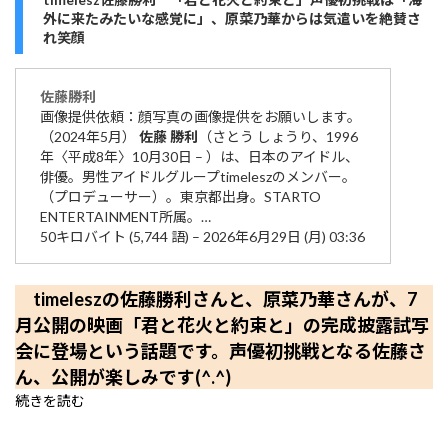
外に来たみたいな感覚に」、原菜乃華からは気遣いを絶賛さ
れ笑顔
佐藤
勝利
画像提供依頼：顔写真の画像提供をお願いします。
（2024年5月）
佐藤
勝利
（さとう しょうり、1996
年〈平成8年〉10月30日 – ）は、日本のアイドル、
俳優。男性アイドルグループtimeleszのメンバー。
（プロデューサー）。東京都出身。STARTO
ENTERTAINMENT所属。…
50キロバイト (5,744 語) – 2026年6月29日 (月) 03:36
timeleszの佐藤勝利さんと、原菜乃華さんが、7
月公開の映画「君と花火と約束と」の完成披露試写
会に登場という話題です。声優初挑戦となる佐藤さ
ん、公開が楽しみです(^.^)
続きを読む