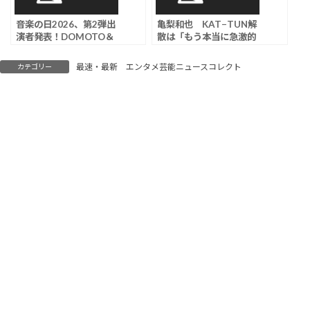
音楽の日2026、第2弾出
亀梨和也 KAT−TUN解
演者発表！DOMOTO＆
散は「もう本当に急激的
キンプリら豪華集結
に進んでいった」「本当
だったら解散っていうラ
最速・最新 エンタメ芸能ニュースコレクト
カテゴリー
イブがあって終われた方
が…」