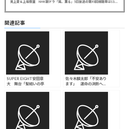
見上愛＆上坂樹里 NHK朝ドラ「風、薫る」5日放送の第93回視聴率は13.5％
関連記事
SUPER EIGHT安田章
佐々木麟太郎「不安あり
大 舞台「髪結いの亭
ます」 運命の決断へ…
主」で全編茨城弁に挑戦
鷹にも好印象
「言葉にし難いものをお
届けします」