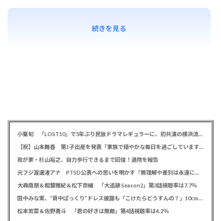
続きを見る
小栗旬 「LOST10」で5年ぶり民放ドラマレギュラーに、初共演の横浜流星とバディ役「もう最高です」
【祝】山本舞香 第1子出産を発表「家族で穏やかな毎日を過ごしています」、夫はマイファスHiro
我が家・杉山裕之、自力歩行できるまで回復！退院を報告
元フジ渡邊渚アナ PTSD公表への思いを明かす「無理解や差別は永遠に変わらない」「同じ病気になったことのない人間にはわからない」
大森南朋＆相葉雅紀＆松下奈緒 「大追跡 Season2」第3話視聴率は7.7％
田中みな実、“背中ぱっくり”ドレス披露も「こけたらどうすんの？」10cm超ヒールに心配の声寄せられる
松本若菜＆佐野勇斗 「君の好きは無敵」第4話視聴率は4.2％