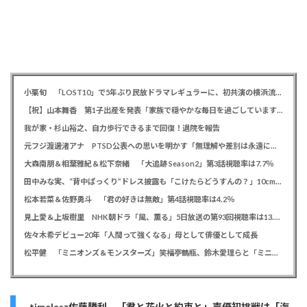
小栗旬 「LOST10」で5年ぶり民放ドラマレギュラーに、初共演の横浜流星とバディ役「もう最高です」
【祝】山本舞香 第1子出産を発表「家族で穏やかな毎日を過ごしています」、夫はマイファスHiro
我が家・杉山裕之、自力歩行できるまで回復！退院を報告
元フジ渡邊渚アナ PTSD公表への思いを明かす「無理解や差別は永遠に変わらない」「同じ病気になったことのない人間にはわからない」
大森南朋＆相葉雅紀＆松下奈緒 「大追跡 Season2」第3話視聴率は7.7％
田中みな実、“背中ぱっくり”ドレス披露も「こけたらどうすんの？」10cm超ヒールに心配の声寄せられる
松本若菜＆佐野勇斗 「君の好きは無敵」第4話視聴率は4.2％
見上愛＆上坂樹里 NHK朝ドラ「風、薫る」5日放送の第93回視聴率は13.5％
佐々木希デビュー20年「人間って強くなる」母として俳優として成長
松平健 「ミニオンズ＆モンスターズ」笑福亭鶴瓶、鈴木愛理らと「ミニおんど」披露も「サンバの方が楽」と本音
timelesz佐藤勝利 「君と花火と約束と」声優初挑戦は「海