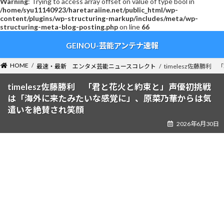
Warning
: Trying to access array offset on value of type bool in
/home/syu11140923/haretaraiine.net/public_html/wp-
content/plugins/wp-structuring-markup/includes/meta/wp-
structuring-meta-blog-posting.php
on line
66
コ
ナ
GEINOU-芸能アンテナ速報
ン
ビ
テ
ゲ
ン
ー
HOME
最速・最新 エンタメ芸能ニュースコレクト
timelesz佐藤
ツ
シ
へ
ョ
timelesz佐藤勝利 「君と花火と約束と」声優初挑戦
ス
ン
は「海外に来たみたいな感覚に」、原菜乃華からは気
キ
に
遣いを絶賛され笑顔
ッ
移
2026年6月30日
プ
動