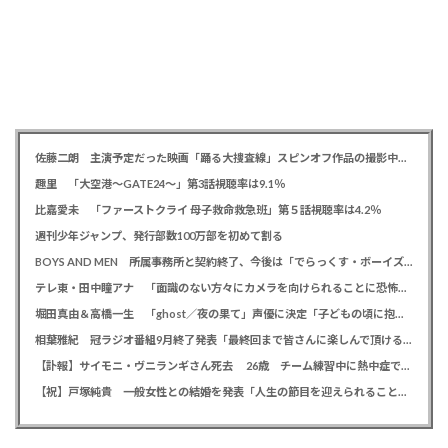
佐藤二朗 主演予定だった映画「踊る大捜査線」スピンオフ作品の撮影中止が正式に決定か
趣里 「大空港～GATE24～」第3話視聴率は9.1％
比嘉愛未 「ファーストクライ 母子救命救急班」第５話視聴率は4.2％
週刊少年ジャンプ、発行部数100万部を初めて割る
BOYS AND MEN 所属事務所と契約終了、今後は「でらっくす・ボーイズ」として活動
テレ東・田中瞳アナ 「面識のない方々にカメラを向けられることに恐怖を」 ロケ撮影時に勝手に撮影してくる人に注意喚起
堀田真由＆高橋一生 「ghost／夜の果て」声優に決定「子どもの頃に抱いていた言葉にはできない沢山の感情を思い出しました」
相葉雅紀 冠ラジオ番組9月終了発表「最終回まで皆さんに楽しんで頂ける番組を」、ファンからは悲しみの声
【訃報】サイモニ・ヴニランギさん死去 26歳 チーム練習中に熱中症で搬送 ラグビー・九州電力キューデンヴォルテクス選手
【祝】戸塚純貴 一般女性との結婚を発表「人生の節目を迎えられること、心より感謝しております」