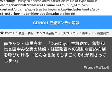
Warning
: Trying to access array offset on value of type bool in
/home/syu11140923/haretaraiine.net/public_html/wp-
content/plugins/wp-structuring-markup/includes/meta/wp-
structuring-meta-blog-posting.php
on line
66
コ
ナ
GEINOU-芸能アンテナ速報
ン
ビ
テ
ゲ
ン
ー
HOME
最速・最新 エンタメ芸能ニュースコレクト
南キャン・山里亮太 
ツ
シ
へ
ョ
南キャン・山里亮太 「DayDay.」生放送で、亀梨和
ス
ン
也＆田中みな実の結婚・妊娠発表への過剰な反応抑制
キ
に
を呼びかける 「どんな言葉でもすごくそれが刺さって
ッ
移
しまう」
プ
動
2026年6月30日