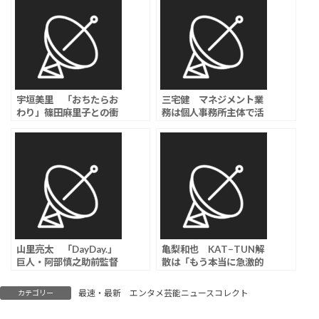
宇垣美里 「おちたらお
三宅健 マネジメント業
わり」篠田麻里子との衝
務は個人事務所主体で活
撃シーンに「ヘビに飲ま
動へ「新しい表現へと向
れるカエルのような」
かっていくための試
み」、TOBEは引き続き
サポート
山里亮太 「DayDay.」
亀梨和也 KAT−TUN解
巨人・阿部慎之助前監督
散は「もう本当に急激的
の辞任で長女を思いやる
に進んでいった」「本当
「自分のせいでお父さん
だったら解散っていうラ
最速・最新 エンタメ芸能ニュースコレクト
カテゴリー
仕事なくなったって…娘
イブがあって終われた方
さんが自分を責め続けて
が…」