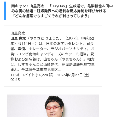
南キャン・山里亮太 「DayDay.」生放送で、亀梨和也＆田中
みな実の結婚・妊娠発表への過剰な反応抑制を呼びかける
「どんな言葉でもすごくそれが刺さってしまう」
山里
亮太
山里
亮太
（やまさと りょうた、（1977年〈昭和52
年〉4月14日 – ）は、日本のお笑いタレント、司会
者、声優、ナレーター、ラジオパーソナリティ。お
笑いコンビ南海キャンディーズのツッコミ担当。愛
称および別名義は、山ちゃん（やまちゃん）。相方
は、しずちゃんこと山崎静代。鹿児島県鹿児島市生
まれ、千葉県千葉市花見川区…
115キロバイト (16,224 語) – 2026年6月27日 (土)
02:15