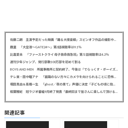
佐藤二朗 主演予定だった映画「踊る大捜査線」スピンオフ作品の撮影中止が正式に決定か
趣里 「大空港～GATE24～」第3話視聴率は9.1％
比嘉愛未 「ファーストクライ 母子救命救急班」第５話視聴率は4.2％
週刊少年ジャンプ、発行部数100万部を初めて割る
BOYS AND MEN 所属事務所と契約終了、今後は「でらっくす・ボーイズ」として活動
テレ東・田中瞳アナ 「面識のない方々にカメラを向けられることに恐怖を」 ロケ撮影時に勝手に撮影してくる人に注意喚起
堀田真由＆高橋一生 「ghost／夜の果て」声優に決定「子どもの頃に抱いていた言葉にはできない沢山の感情を思い出しました」
相葉雅紀 冠ラジオ番組9月終了発表「最終回まで皆さんに楽しんで頂ける番組を」、ファンからは悲しみの声
関連記事