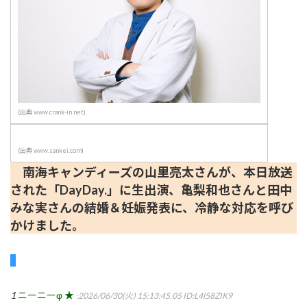
(出典 www.crank-in.net)
(出典 www.sankei.com)
南海キャンディーズの山里亮太さんが、本日放送
された「DayDay.」に生出演、亀梨和也さんと田中
みな実さんの結婚＆妊娠発表に、冷静な対応を呼び
かけました。
1
ニーニーφ ★
:2026/06/30(火) 15:13:45.05
ID:L4l58ZIK9