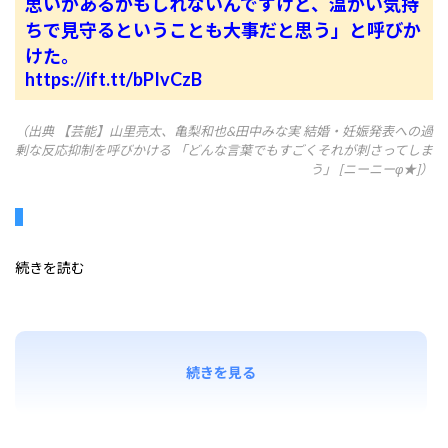
思いがあるかもしれないんですけど、温かい気持
ちで見守るということも大事だと思う」と呼びか
けた。
https://ift.tt/bPIvCzB
（出典 【芸能】山里亮太、亀梨和也&田中みな実 結婚・妊娠発表への過
剰な反応抑制を呼びかける 「どんな言葉でもすごくそれが刺さってしま
う」 [ニーニーφ★]）
続きを読む
続きを見る