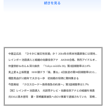
続きを見る
中居正広氏 「ひそかに被災地支援」か？ 2016年の熊本地震直後には現地で炊き出し 親友・松本人志の闘病に心を痛め、頻繁に連絡も
レインボー 池田直人と結婚の佐藤佳奈アナ AKB48合格、熱烈アイドルオタク「さかなちゃん」として人気に、7月末に読売テレビ退社
仲里依紗＆のん＆深川麻衣 「Tokyo middle 30」第3話視聴率は2.8％
見上愛＆上坂樹里 NHK朝ドラ「風、薫る」6日放送の第94回視聴率は10.4％
堀田真由が10周年で大きな一歩 初挑戦の役柄に期待集まる
今田美桜 「クロスロード～救命救急の約束～」第5話視聴率は5.7％
【祝】レインボー 池田直人 元読売テレビ・佐藤佳奈アナとの結婚を発表
元EXILE黒木啓司 妻・宮崎麗果被告へのDV事案で逮捕されていた 宮崎は全身打撲、頭部裂傷及び打撲、頸部損傷の怪我