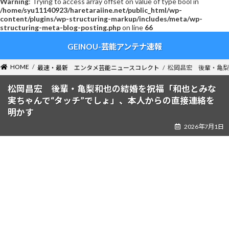
Warning
: Trying to access array offset on value of type bool in
/home/syu11140923/haretaraiine.net/public_html/wp-
content/plugins/wp-structuring-markup/includes/meta/wp-
structuring-meta-blog-posting.php
on line
66
コ
ナ
GEINOU-芸能アンテナ速報
ン
ビ
テ
ゲ
ン
ー
HOME
最速・最新 エンタメ芸能ニュースコレクト
松岡昌宏 後輩・亀梨
ツ
シ
へ
ョ
松岡昌宏 後輩・亀梨和也の結婚を祝福「和也とみな
ス
ン
実ちゃんで“タッチ”でしょ」、本人からの直接連絡を
キ
に
明かす
ッ
移
2026年7月1日
プ
動