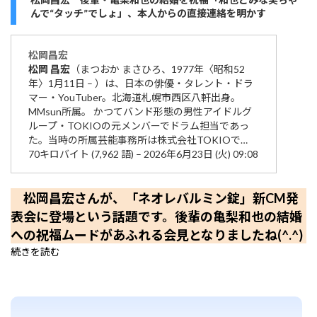
んで“タッチ”でしょ」、本人からの直接連絡を明かす
松岡
昌宏
松岡
昌宏
（まつおか まさひろ、1977年〈昭和52
年〉1月11日 – ）は、日本の俳優・タレント・ドラ
マー・YouTuber。北海道札幌市西区八軒出身。
MMsun所属。 かつてバンド形態の男性アイドルグ
ループ・TOKIOの元メンバーでドラム担当であっ
た。当時の所属芸能事務所は株式会社TOKIOで…
70キロバイト (7,962 語) – 2026年6月23日 (火) 09:08
松岡昌宏さんが、「ネオレバルミン錠」新CM発
表会に登場という話題です。後輩の亀梨和也の結婚
への祝福ムードがあふれる会見となりましたね(^.^)
続きを読む