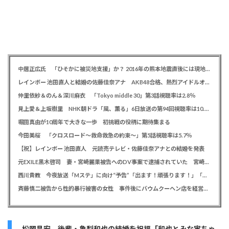
中居正広氏 「ひそかに被災地支援」か？ 2016年の熊本地震直後には現地で炊き出し 親友・松本人志の闘病に心を痛め、頻繁に連絡も
レインボー 池田直人と結婚の佐藤佳奈アナ AKB48合格、熱烈アイドルオタク「さかなちゃん」として人気に、7月末に読売テレビ退社
仲里依紗＆のん＆深川麻衣 「Tokyo middle 30」第3話視聴率は2.8％
見上愛＆上坂樹里 NHK朝ドラ「風、薫る」6日放送の第94回視聴率は10.4％
堀田真由が10周年で大きな一歩 初挑戦の役柄に期待集まる
今田美桜 「クロスロード～救命救急の約束～」第5話視聴率は5.7％
【祝】レインボー 池田直人 元読売テレビ・佐藤佳奈アナとの結婚を発表
元EXILE黒木啓司 妻・宮崎麗果被告へのDV事案で逮捕されていた 宮崎は全身打撲、頭部裂傷及び打撲、頸部損傷の怪我
西川貴教 今夜放送「Mステ」に向け“予告”「出ます！頑張ります！」「恐らくアレも着ます！」
斉藤慎二被告から性的暴行被害の女性 事件後にバウムクーヘン店を経営やTikTokでライブ配信する姿に「言葉にできない悔しさと怒り」
松岡昌宏 後輩・亀梨和也の結婚を祝福「和也とみな実ちゃ