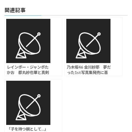
関連記事
レインボー・ジャンボた
乃木坂46 金川紗耶 夢だ
かお 都丸紗也華と真剣
った1st写真集発売に喜
交際か？22年にバラエテ
び、お気に入りは“舌ペロ
ィ番組で共演
水着カット”
「子を持つ親として…」