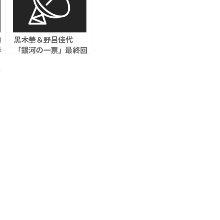
ロ
黒木華＆野呂佳代
手
「銀河の一票」最終回
習
視聴率は5.0％
ズ
ト