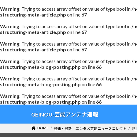
Warning
: Trying to access array offset on value of type bool in
/h
structuring-meta-article.php
on line
67
Warning
: Trying to access array offset on value of type bool in
/h
structuring-meta-article.php
on line
67
Warning
: Trying to access array offset on value of type bool in
/h
structuring-meta-article.php
on line
67
Warning
: Trying to access array offset on value of type bool in
/h
structuring-meta-blog-posting.php
on line
66
Warning
: Trying to access array offset on value of type bool in
/h
structuring-meta-blog-posting.php
on line
66
Warning
: Trying to access array offset on value of type bool in
/h
structuring-meta-blog-posting.php
on line
66
コ
ナ
GEINOU-芸能アンテナ速報
ン
ビ
テ
ゲ
HOME
最速・最新 エンタメ芸能ニュースコレクト
見
ン
ー