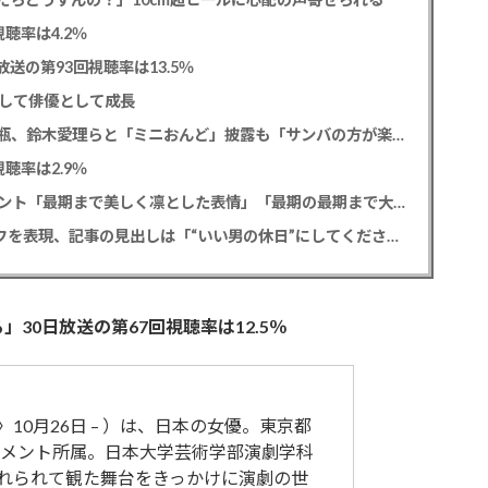
聴率は4.2％
送の第93回視聴率は13.5％
として俳優として成長
松平健 「ミニオンズ＆モンスターズ」笑福亭鶴瓶、鈴木愛理らと「ミニおんど」披露も「サンバの方が楽」と本音
聴率は2.9％
寿美花代さん死去 息子の高嶋政宏・政伸がコメント「最期まで美しく凛とした表情」「最期の最期まで大女優」「
SixTONES 田中樹 初の単独CM出演でオンとオフを表現、記事の見出しは「“いい男の休日”にしてください」とアピール
30日放送の第67回視聴率は12.5％
〉10月26日 – ）は、日本の女優。東京都
メント所属。日本大学芸術学部演劇学科
連れられて観た舞台をきっかけに演劇の世