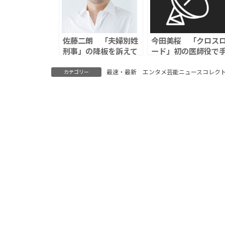
佐藤二朗 「夫婦別姓
今田美桜 「クロス
刑事」の降板を訴えて
ード」初の医師役で
いた「さすがにもうこ
術技術を猛特訓「練
れ以上は我慢できませ
したからこそスムー
最速・最新 エンタメ芸能ニュースコレク
カテゴリー
ん」「撮影中何度も
にできない悔しさ」
『もう我慢の限界だか
ら』と」