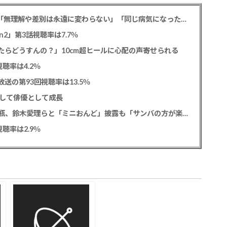
元フジ渡邊渚アナ PTSD公表への思いを明かす「無理解や差別は永遠に変わらない」「同じ病気になったことのない人間にはわからない」
2」第3話視聴率は7.7％
たらどうすんの？」10cm超ヒールに心配の声寄せられる
聴率は4.2％
送の第93回視聴率は13.5％
として俳優として成長
松平健 「ミニオンズ＆モンスターズ」笑福亭鶴瓶、鈴木愛理らと「ミニおんど」披露も「サンバの方が楽」と本音
聴率は2.9％