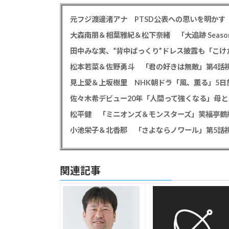
大森南朋＆相葉雅紀＆松下奈緒 「大追跡 Season
田中みな実、“背中ぱっくり”ドレス披露も「こけ
松本若菜＆佐野勇斗 「君の好きは無敵」第4話視
見上愛＆上坂樹里 NHK朝ドラ「風、薫る」5日放
佐々木希デビュー20年「人間って強くなる」母
小池栄子＆北香那 「さよならノワール」第5話視
関連記事