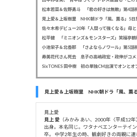
松本若菜＆佐野勇斗 「君の好きは無敵」第4話視
見上愛＆上坂樹里 NHK朝ドラ「風、薫る」5日放
佐々木希デビュー20年「人間って強くなる」母
小池栄子＆北香那 「さよならノワール」第5話視
見上愛＆上坂樹里 NHK朝ドラ「風、薫る」
見上
愛
見上
愛
（みかみ あい、2000年〈平成12年
出身。本名同じ。ワタナベエンターテイン
卒。 中学2年生の時、観劇好きの両親に