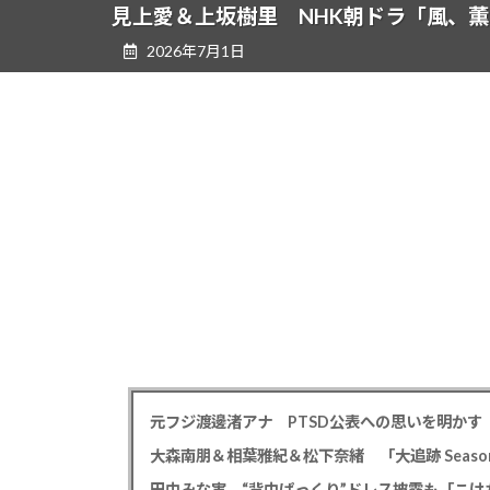
ツ
シ
見上愛＆上坂樹里 NHK朝ドラ「風、薫る
へ
ョ
2026年7月1日
ス
ン
キ
に
ッ
移
プ
動
大森南朋＆相葉雅紀＆松下奈緒 「大追跡 Season
田中みな実、“背中ぱっくり”ドレス披露も「こけ