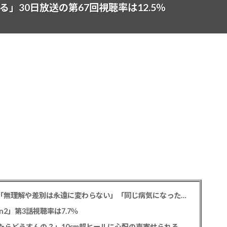
」30日放送の第67回視聴率は12.5％
元フジ渡邊渚アナ PTSD公表への思いを明かす「無理解や差別は永遠に変わらない」「同じ病気になったことのない人間にはわからない」
2」第3話視聴率は7.7％
たらどうすんの？」10cm超ヒールに心配の声寄せられる