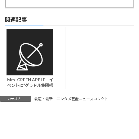
関連記事
Mrs. GREEN APPLE イ
ベントに“グラドル集団招
待”が物議「繋がり目的だ
ろ」「下心丸見え」の声
最速・最新 エンタメ芸能ニュースコレクト
カテゴリー