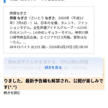
齊藤
なぎさ
齊藤
なぎさ
（さいとう
なぎさ
、2003年〈平成15
年〉7月6日 – ）は、日本の女優、タレント、ファッ
ションモデル。女性声優アイドルグループ・=LOVE
の元メンバー。LARMEレギュラーモデル。神奈川県
川崎市麻生区出身。エイジアクロス所属。愛称はな
ーたん。…
68キロバイト (8,231 語) – 2026年6月29日 (月) 08:09
鈴木亮平さんが主演する、8月公開の映画
続きを見る
「TOKYO MER～走る緊急救命室～CPITAL
CRISIS」に、齊藤なぎささんが出演することが分か
りました。最新予告編も解禁され、公開が楽しみで
す(^.^)
続きを読む