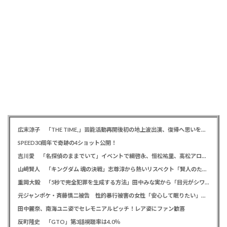
広末涼子 「THE TIME,」芸能活動再開後初の地上波出演、復帰へ思いを告白「自分の弱い部分だったり…」
SPEED30周年で奇跡の4ショット公開！
吉川愛 「名探偵のままでいて」イベントで綱啓永、恒松祐里、高松アロハと息ピッタリの仲良しトーク
山﨑賢人 「キングダム 魂の決戦」志尊淳から熱いリスペクト「賢人のためだったらみんな頑張る」
重岡大毅 「5秒で完全犯罪を生成する方法」田中みな実から「目元がシワシワ」とダメ出し連発されたことを暴露
元ジャンポケ・斉藤慎二被告 性的暴行被害の女性「安心して眠りたい」「何も恐れず外を歩きたい」
田中麗奈、南海ユニ姿でセレモニアルピッチ！レア姿にファン歓喜
反町隆史 「GTO」第3話視聴率は4.0％