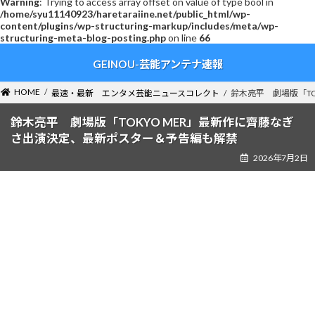
Warning
: Trying to access array offset on value of type bool in
/home/syu11140923/haretaraiine.net/public_html/wp-
content/plugins/wp-structuring-markup/includes/meta/wp-
structuring-meta-blog-posting.php
on line
66
コ
ナ
GEINOU-芸能アンテナ速報
ン
ビ
テ
ゲ
ン
ー
HOME
最速・最新 エンタメ芸能ニュースコレクト
鈴木亮平 劇場版「T
ツ
シ
へ
ョ
鈴木亮平 劇場版「TOKYO MER」最新作に齊藤なぎ
ス
ン
さ出演決定、最新ポスター＆予告編も解禁
キ
に
2026年7月2日
ッ
移
プ
動