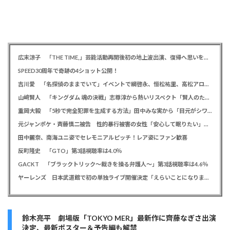
広末涼子 「THE TIME,」芸能活動再開後初の地上波出演、復帰へ思いを告白「自分の弱い部分だったり…」
SPEED30周年で奇跡の4ショット公開！
吉川愛 「名探偵のままでいて」イベントで綱啓永、恒松祐里、高松アロハと息ピッタリの仲良しトーク
山﨑賢人 「キングダム 魂の決戦」志尊淳から熱いリスペクト「賢人のためだったらみんな頑張る」
重岡大毅 「5秒で完全犯罪を生成する方法」田中みな実から「目元がシワシワ」とダメ出し連発されたことを暴露
元ジャンポケ・斉藤慎二被告 性的暴行被害の女性「安心して眠りたい」「何も恐れず外を歩きたい」
田中麗奈、南海ユニ姿でセレモニアルピッチ！レア姿にファン歓喜
反町隆史 「GTO」第3話視聴率は4.0％
GACKT 「ブラックトリック～裁きを操る弁護人～」第3話視聴率は4.6％
ヤーレンズ 日本武道館で初の単独ライブ開催決定「えらいことになりました！」
鈴木亮平 劇場版「TOKYO MER」最新作に齊藤なぎさ出演
決定、最新ポスター＆予告編も解禁