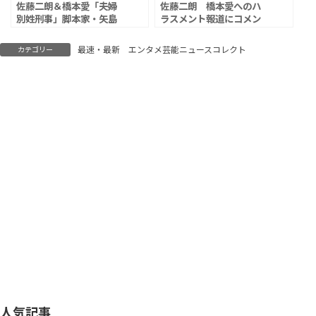
佐藤二朗＆橋本愛「夫婦
佐藤二朗 橋本愛へのハ
別姓刑事」脚本家・矢島
ラスメント報道にコメン
弘一氏 「絶対に違うの
ト「大変残念。全ての事
に。誰も幸せにならん」
実が明らかになることを
最速・最新 エンタメ芸能ニュースコレクト
カテゴリー
「事実と解釈が捻じ曲げ
望みます」
られていて…」
人気記事