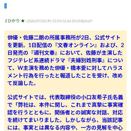
1
ひかり ★
:2026/07/02(木) 13:54:16.66
ID:e54ljdn69
俳優・佐藤二朗の所属事務所が2日、公式サイト
を更新。1日配信の『文春オンライン』および、2
日発売の『週刊文春』において、佐藤が主演した
フジテレビ系連続ドラマ『夫婦別姓刑事』につい
て、W主演を務めた俳優・橋本愛に対してハラス
メント行為を行ったと報道したことを受け、改め
て反論した。
公式サイトでは、代表取締役の小口友希子氏名義
で「弊社は、本件に関し、これまで真摯に事実確
認を行うとともに、関係者との誠実な対話、対応
を続けてまいりました。しかしながら、当該記事
には、事実とは異なる内容や、一方の見解を中心