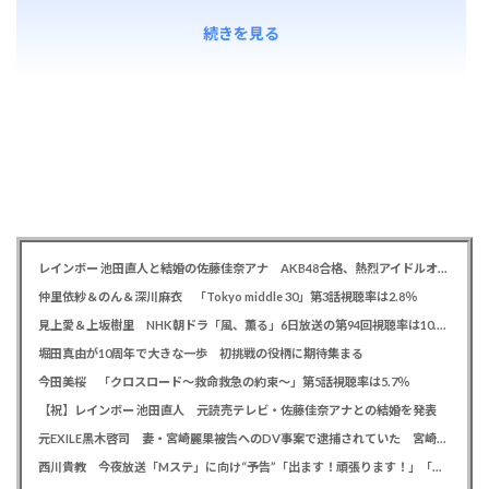
続きを見る
レインボー 池田直人と結婚の佐藤佳奈アナ AKB48合格、熱烈アイドルオタク「さかなちゃん」として人気に、7月末に読売テレビ退社
仲里依紗＆のん＆深川麻衣 「Tokyo middle 30」第3話視聴率は2.8％
見上愛＆上坂樹里 NHK朝ドラ「風、薫る」6日放送の第94回視聴率は10.4％
堀田真由が10周年で大きな一歩 初挑戦の役柄に期待集まる
今田美桜 「クロスロード～救命救急の約束～」第5話視聴率は5.7％
【祝】レインボー 池田直人 元読売テレビ・佐藤佳奈アナとの結婚を発表
元EXILE黒木啓司 妻・宮崎麗果被告へのDV事案で逮捕されていた 宮崎は全身打撲、頭部裂傷及び打撲、頸部損傷の怪我
西川貴教 今夜放送「Mステ」に向け“予告”「出ます！頑張ります！」「恐らくアレも着ます！」