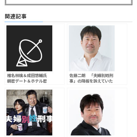
関連記事
椎名林檎＆成田悠輔氏
佐藤二朗 「夫婦別姓刑
親密デート＆ホテル密
事」の降板を訴えていた
会！国民的アーティスト
「さすがにもうこれ以上
とカリスマ経済学者”異色
は我慢できません」「撮
カップル”誕生か？
影中何度も『もう我慢の
限界だから』と」