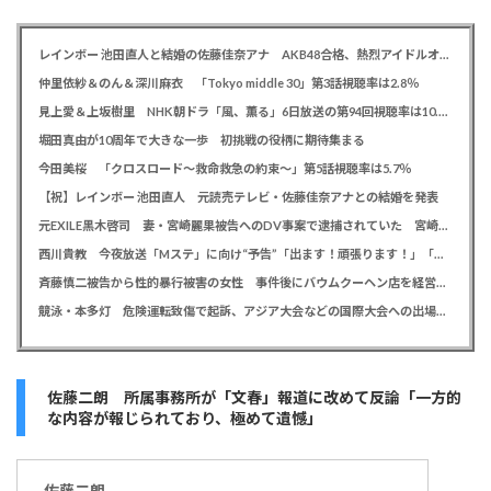
レインボー 池田直人と結婚の佐藤佳奈アナ AKB48合格、熱烈アイドルオタク「さかなちゃん」として人気に、7月末に読売テレビ退社
仲里依紗＆のん＆深川麻衣 「Tokyo middle 30」第3話視聴率は2.8％
見上愛＆上坂樹里 NHK朝ドラ「風、薫る」6日放送の第94回視聴率は10.4％
堀田真由が10周年で大きな一歩 初挑戦の役柄に期待集まる
今田美桜 「クロスロード～救命救急の約束～」第5話視聴率は5.7％
【祝】レインボー 池田直人 元読売テレビ・佐藤佳奈アナとの結婚を発表
元EXILE黒木啓司 妻・宮崎麗果被告へのDV事案で逮捕されていた 宮崎は全身打撲、頭部裂傷及び打撲、頸部損傷の怪我
西川貴教 今夜放送「Mステ」に向け“予告”「出ます！頑張ります！」「恐らくアレも着ます！」
斉藤慎二被告から性的暴行被害の女性 事件後にバウムクーヘン店を経営やTikTokでライブ配信する姿に「言葉にできない悔しさと怒り」
競泳・本多灯 危険運転致傷で起訴、アジア大会などの国際大会への出場を辞退
佐藤二朗 所属事務所が「文春」報道に改めて反論「一方的
な内容が報じられており、極めて遺憾」
佐藤
二朗