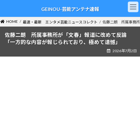
コ
ナ
GEINOU-芸能アンテナ速報
ン
ビ
テ
ゲ
ン
ー
HOME
最速・最新 エンタメ芸能ニュースコレクト
佐藤二朗 所属事務所
ツ
シ
へ
ョ
佐藤二朗 所属事務所が「文春」報道に改めて反論
ス
ン
「一方的な内容が報じられており、極めて遺憾」
キ
に
2026年7月2日
ッ
移
プ
動