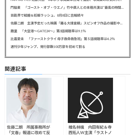
門脇麦 「ゴースト・オブ・ウエノ」竹中直人との本格共演は“最高の時間”「台本よりたくさんしゃべってた」
芸能界で結婚＆妊娠ラッシュ、8月8日に吉報続々
佐藤二朗 主演予定だった映画「踊る大捜査線」スピンオフ作品の撮影中止が正式に決定か
趣里 「大空港～GATE24～」第3話視聴率は9.1％
比嘉愛未 「ファーストクライ 母子救命救急班」第５話視聴率は4.2％
週刊少年ジャンプ、発行部数100万部を初めて割る
関連記事
佐藤二朗 所属事務所が
椎名林檎 内田有紀＆寺
「文春」報道に改めて反
西拓人W主演「ラストノ