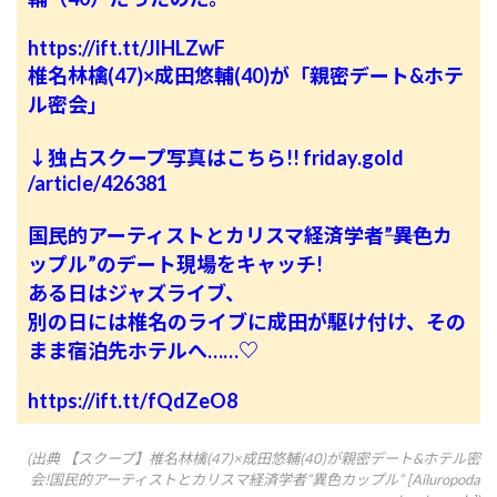
https://ift.tt/JlHLZwF
椎名林檎(47)×成田悠輔(40)が「親密デート&ホテ
ル密会」
↓独占スクープ写真はこちら!! friday.gold
/article/426381
国民的アーティストとカリスマ経済学者――”異色カ
ップル”のデート現場をキャッチ!
ある日はジャズライブ、
別の日には椎名のライブに成田が駆け付け、その
まま宿泊先ホテルへ……♡
https://ift.tt/fQdZeO8
(出典 【スクープ】椎名林檎(47)×成田悠輔(40)が親密デート&ホテル密
会!国民的アーティストとカリスマ経済学者”異色カップル” [Ailuropoda