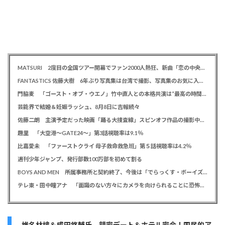
MATSURI 2度目の全国ツアー開幕でファン2000人熱狂、新曲「恋の中央線」も初披露「この曲で売れたいよ！」
FANTASTICS 佐藤大樹 6年ぶり写真集は台湾で撮影、写真集のお気に入りカットは「両親に見られるの恥ずかしい」
門脇麦 「ゴースト・オブ・ウエノ」竹中直人との本格共演は“最高の時間”「台本よりたくさんしゃべってた」
芸能界で結婚＆妊娠ラッシュ、8月8日に吉報続々
佐藤二朗 主演予定だった映画「踊る大捜査線」スピンオフ作品の撮影中止が正式に決定か
趣里 「大空港～GATE24～」第3話視聴率は9.1％
比嘉愛未 「ファーストクライ 母子救命救急班」第５話視聴率は4.2％
週刊少年ジャンプ、発行部数100万部を初めて割る
BOYS AND MEN 所属事務所と契約終了、今後は「でらっくす・ボーイズ」として活動
テレ東・田中瞳アナ 「面識のない方々にカメラを向けられることに恐怖を」 ロケ撮影時に勝手に撮影してくる人に注意喚起
椎名林檎＆成田悠輔氏 親密デート＆ホテル密会！国民的ア