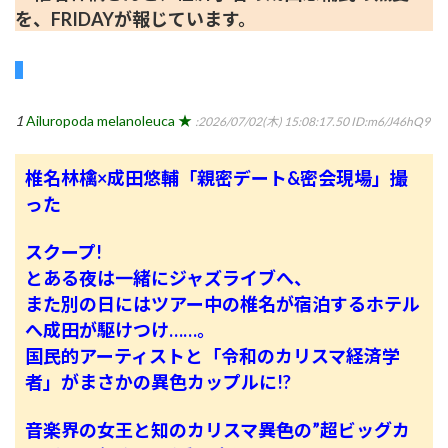
を、FRIDAYが報じています。
1
Ailuropoda melanoleuca ★
:2026/07/02(木) 15:08:17.50
ID:m6/J46hQ9
椎名林檎×成田悠輔「親密デート&密会現場」撮
った
スクープ!
とある夜は一緒にジャズライブへ、
また別の日にはツアー中の椎名が宿泊するホテル
へ成田が駆けつけ……。
国民的アーティストと「令和のカリスマ経済学
者」がまさかの異色カップルに!?
音楽界の女王と知のカリスマ――異色の”超ビッグカ