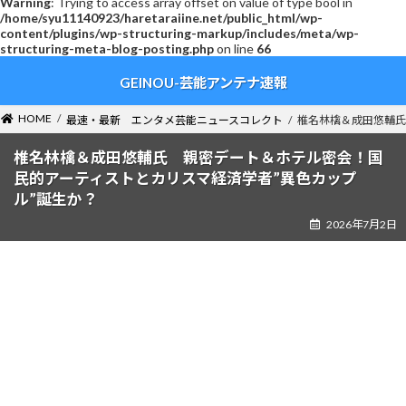
Warning
: Trying to access array offset on value of type bool in
/home/syu11140923/haretaraiine.net/public_html/wp-
content/plugins/wp-structuring-markup/includes/meta/wp-
structuring-meta-blog-posting.php
on line
66
コ
ナ
GEINOU-芸能アンテナ速報
ン
ビ
テ
ゲ
ン
ー
HOME
最速・最新 エンタメ芸能ニュースコレクト
椎名林檎＆成田悠輔氏
ツ
シ
へ
ョ
椎名林檎＆成田悠輔氏 親密デート＆ホテル密会！国
ス
ン
民的アーティストとカリスマ経済学者”異色カップ
キ
に
ル”誕生か？
ッ
移
2026年7月2日
プ
動