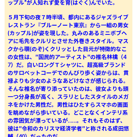
ップル”が人知れず愛を育(はぐく)んでいた。
５月下旬の夜７時半頃、都内にあるジャズライブ
レストラン『ブルーノート東京』から一組の男女
(カップル)が姿を現した。丸みのあるミニボブヘ
アに毛先をクルリとさせた外巻きスタイル。マス
クから覗(のぞ)くクリッとした目元が特徴的なこ
の女性は、″国民的アーティスト″の椎名林檎（4
7）だ。白いロングＴシャツに、超高級ブランド
のサロペットコーデでのんびり歩く姿からは、貫
禄よりも少女のようなあどけなさが感じられる。
そんな椎名が寄り添っていたのは、彼女よりも頭
一つ分身長が高く、スラリとしたスタイルのメガ
ネをかけた男性だ。男性はひたすらスマホの画面
を眺めながら歩いている。どことなくインテリ系
の雰囲気が漂っているが……。それもそのはず、
彼は″令和のカリスマ経済学者″と称される成田悠
輔（40）だったのだ。