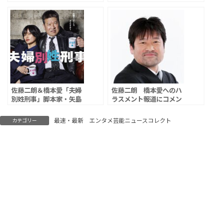
論「一方的な内容が報じ
ート」主題歌「裸」を書
られており、極めて遺
き下ろし、大人の純愛を
憾」
彩る
佐藤二朗＆橋本愛「夫婦
佐藤二朗 橋本愛へのハ
別姓刑事」脚本家・矢島
ラスメント報道にコメン
弘一氏 「絶対に違うの
ト「大変残念。全ての事
に。誰も幸せにならん」
実が明らかになることを
最速・最新 エンタメ芸能ニュースコレクト
カテゴリー
「事実と解釈が捻じ曲げ
望みます」
られていて…」