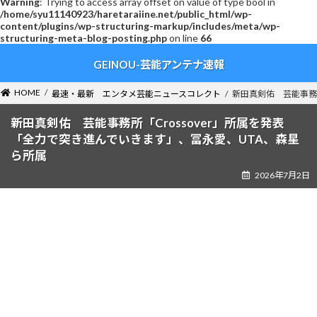
Warning
: Trying to access array offset on value of type bool in
/home/syu11140923/haretaraiine.net/public_html/wp-
content/plugins/wp-structuring-markup/includes/meta/wp-
structuring-meta-blog-posting.php
on line
66
コ
ナ
GEINOU-芸能アンテナ速報
ン
ビ
テ
ゲ
ン
ー
HOME
最速・最新 エンタメ芸能ニュースコレクト
新田真剣佑 芸能事務所
ツ
シ
へ
ョ
新田真剣佑 芸能事務所「Crossover」所属を発表
ス
ン
「全力で突き進んでいきます」、冨永愛、UTA、森星
キ
に
ら所属
ッ
移
2026年7月2日
プ
動