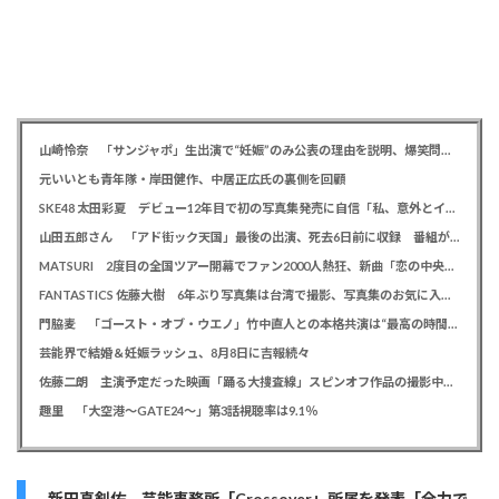
山崎怜奈 「サンジャポ」生出演で“妊娠”のみ公表の理由を説明、爆笑問題には「お祝い待ってます」
元いいとも青年隊・岸田健作、中居正広氏の裏側を回顧
SKE48 太田彩夏 デビュー12年目で初の写真集発売に自信「私、意外とイイ！」、勝負カットはベッド上のヌーディーな姿
山田五郎さん 「アド街ック天国」最後の出演、死去6日前に収録 番組が感謝「天国の五郎さんへ」
MATSURI 2度目の全国ツアー開幕でファン2000人熱狂、新曲「恋の中央線」も初披露「この曲で売れたいよ！」
FANTASTICS 佐藤大樹 6年ぶり写真集は台湾で撮影、写真集のお気に入りカットは「両親に見られるの恥ずかしい」
門脇麦 「ゴースト・オブ・ウエノ」竹中直人との本格共演は“最高の時間”「台本よりたくさんしゃべってた」
芸能界で結婚＆妊娠ラッシュ、8月8日に吉報続々
佐藤二朗 主演予定だった映画「踊る大捜査線」スピンオフ作品の撮影中止が正式に決定か
趣里 「大空港～GATE24～」第3話視聴率は9.1％
新田真剣佑 芸能事務所「Crossover」所属を発表「全力で