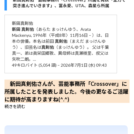
突き進んでいきます」、冨永愛、UTA、森星ら所属
新田
真剣
佑
新田
真剣
佑
（あらた まっけんゆう、Arata
Mackenyu, 1996年〈平成8年〉11月16日 – ）は、日
本の俳優。本名は前田
真剣
佑
（まえだ まっけんゆ
う）、旧芸名は
真剣
佑
（まっけんゆう）。 父は千葉
真一、弟は眞栄田郷敦、異母姉は真瀬樹里、叔父は
矢吹二朗。…
49キロバイト (5,054 語) – 2026年7月1日 (水) 09:43
新田真剣佑さんが、芸能事務所「Crossover」に
所属したことを発表しました。今後の更なるご活躍
に期待が高まりますね(^.^)
続きを読む