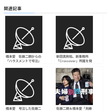
関連記事
橋本愛 佐藤二朗からの
新田真剣佑、新事務所
「ハラスメントで号泣」
「Crossover」所属を発
報道に「心当たりあり過
表！新たな挑戦へ
ぎ」指摘する声…共演ド
ラマで見せていた“異様な
距離感”とは？
橋本愛 号泣した佐藤二
佐藤二朗＆橋本愛「夫婦