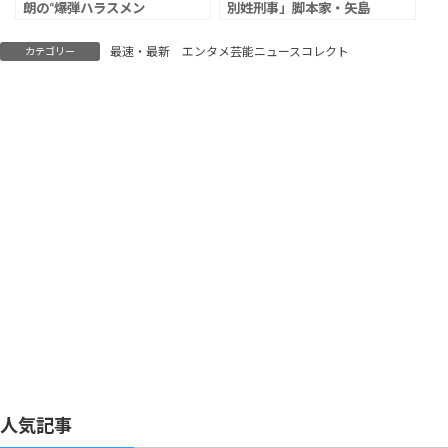
朗の“爆弾ハラスメン
別姓刑事」脚本家・矢島
ト”「彼女の楽屋に乗り込
弘一氏 「絶対に違うの
み…」「発端はボディタ
に。誰も幸せにならん」
最速・最新 エンタメ芸能ニュースコレクト
カテゴリー
ッチ」
「事実と解釈が捻じ曲げ
られていて…」
人気記事