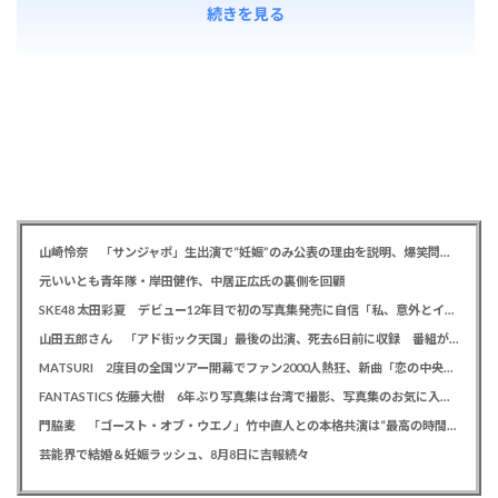
続きを見る
山崎怜奈 「サンジャポ」生出演で“妊娠”のみ公表の理由を説明、爆笑問題には「お祝い待ってます」
元いいとも青年隊・岸田健作、中居正広氏の裏側を回顧
SKE48 太田彩夏 デビュー12年目で初の写真集発売に自信「私、意外とイイ！」、勝負カットはベッド上のヌーディーな姿
山田五郎さん 「アド街ック天国」最後の出演、死去6日前に収録 番組が感謝「天国の五郎さんへ」
MATSURI 2度目の全国ツアー開幕でファン2000人熱狂、新曲「恋の中央線」も初披露「この曲で売れたいよ！」
FANTASTICS 佐藤大樹 6年ぶり写真集は台湾で撮影、写真集のお気に入りカットは「両親に見られるの恥ずかしい」
門脇麦 「ゴースト・オブ・ウエノ」竹中直人との本格共演は“最高の時間”「台本よりたくさんしゃべってた」
芸能界で結婚＆妊娠ラッシュ、8月8日に吉報続々