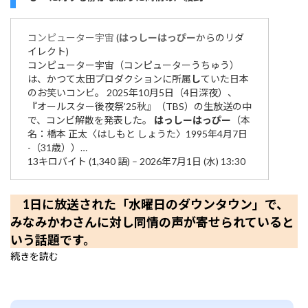
コンピューター宇宙
(
はっしー
はっぴー
からのリダ
イレクト)
コンピューター宇宙（コンピューターうちゅう）
は、かつて太田プロダクションに所属
し
ていた日本
のお笑いコンビ。 2025年10月5日（4日深夜）、
『オールスター後夜祭’25秋』（TBS）の生放送の中
で、コンビ解散を発表した。
はっしー
はっぴー
（本
名：橋本 正太〈はしもと しょうた〉1995年4月7日
-（31歳））…
13キロバイト (1,340 語) – 2026年7月1日 (水) 13:30
1日に放送された「水曜日のダウンタウン」で、
みなみかわさんに対し同情の声が寄せられていると
いう話題です。
続きを読む