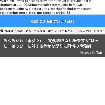
Warning
: Trying to access array offset on value of type bool in
/home/syu11140923/haretaraiine.net/public_html/wp-
content/plugins/wp-structuring-markup/includes/meta/wp-
structuring-meta-blog-posting.php
on line
66
コ
ナ
GEINOU-芸能アンテナ速報
ン
ビ
テ
ゲ
ン
ー
HOME
最速・最新 エンタメ芸能ニュースコレクト
みなみかわ「水ダウ」
ツ
シ
へ
ョ
みなみかわ「水ダウ」 “絶対謝らない後輩芸人”はっ
ス
ン
しーはっぴーに対する静かな怒りに同情の声殺到
キ
に
2026年7月2日
ッ
移
プ
動