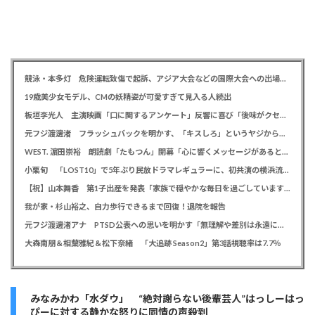
競泳・本多灯 危険運転致傷で起訴、アジア大会などの国際大会への出場を辞退
19歳美少女モデル、CMの妖精姿が可愛すぎて見入る人続出
板垣李光人 主演映画「口に関するアンケート」反響に喜び「後味がクセになる、と」
元フジ渡邊渚 フラッシュバックを明かす、「キスしろ」というヤジからパニックに… 「1人の人間の人生に、当たり前の生活を奪った人が全て悪い」
WEST. 濵田崇裕 朗読劇「たもつん」開幕「心に響くメッセージがあると感じています」
小栗旬 「LOST10」で5年ぶり民放ドラマレギュラーに、初共演の横浜流星とバディ役「もう最高です」
【祝】山本舞香 第1子出産を発表「家族で穏やかな毎日を過ごしています」、夫はマイファスHiro
我が家・杉山裕之、自力歩行できるまで回復！退院を報告
元フジ渡邊渚アナ PTSD公表への思いを明かす「無理解や差別は永遠に変わらない」「同じ病気になったことのない人間にはわからない」
大森南朋＆相葉雅紀＆松下奈緒 「大追跡 Season2」第3話視聴率は7.7％
みなみかわ「水ダウ」 “絶対謝らない後輩芸人”はっしーはっ
ぴーに対する静かな怒りに同情の声殺到