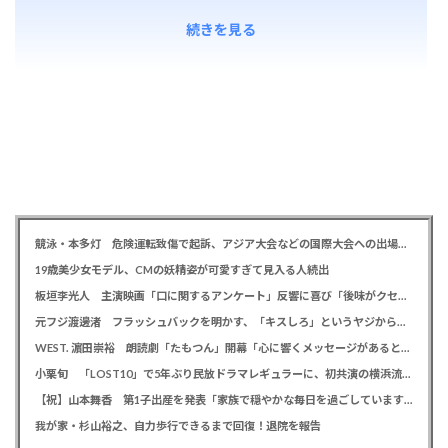
続きを見る
競泳・本多灯 危険運転致傷で起訴、アジア大会などの国際大会への出場を辞退
19歳美少女モデル、CMの妖精姿が可愛すぎて見入る人続出
板垣李光人 主演映画「口に関するアンケート」反響に喜び「後味がクセになる、と」
元フジ渡邊渚 フラッシュバックを明かす、「キスしろ」というヤジからパニックに… 「1人の人間の人生に、当たり前の生活を奪った人が全て悪い」
WEST. 濵田崇裕 朗読劇「たもつん」開幕「心に響くメッセージがあると感じています」
小栗旬 「LOST10」で5年ぶり民放ドラマレギュラーに、初共演の横浜流星とバディ役「もう最高です」
【祝】山本舞香 第1子出産を発表「家族で穏やかな毎日を過ごしています」、夫はマイファスHiro
我が家・杉山裕之、自力歩行できるまで回復！退院を報告