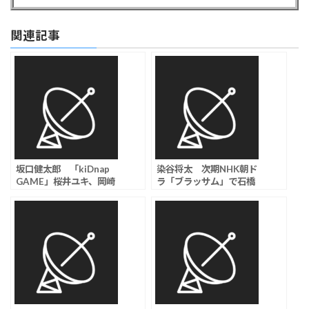
関連記事
坂口健太郎 「kiDnap
染谷将太 次期NHK朝ド
GAME」桜井ユキ、岡崎
ラ「ブラッサム」で石橋
紗絵、満島真之介、尾野
静河と切磋琢磨する若き
真千子ら新キャスト発表
小説家役に「胸が高鳴る
思い」