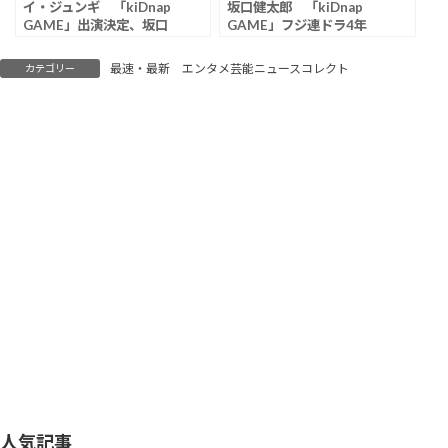
イ・ジュンギ 「kiDnap
坂口健太郎 「kiDnap
GAME」出演決定、坂口
GAME」フジ連ドラ4年
健太郎主演ドラマにアジ
ぶり単独主演、アジア７
ア各国のスター集結
都市で撮影の超大作に
最速・最新 エンタメ芸能ニュースコレクト
カテゴリー
「これ本当に撮れるのか
な？」
人気記事