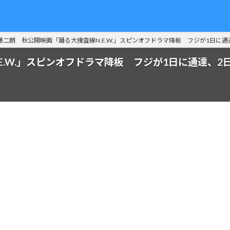
藤二朗 秋公開映画「踊る大捜査線N.E.W.」スピンオフドラマ降板 フジが1日に
E.W.」スピンオフドラマ降板 フジが1日に通達、