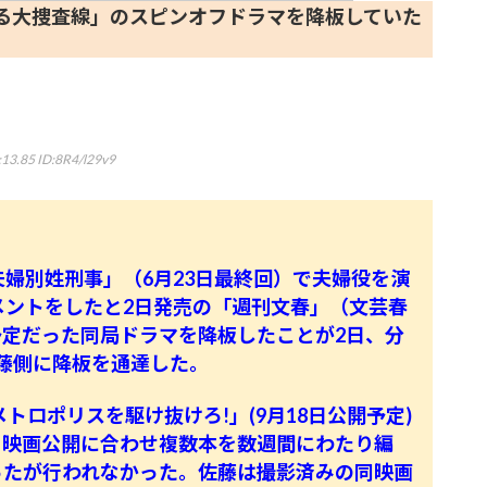
る大捜査線」のスピンオフドラマを降板していた
:13.85
ID:8R4/l29v9
夫婦別姓刑事」（6月23日最終回）で夫婦役を演
メントをしたと2日発売の「週刊文春」（文芸春
定だった同局ドラマを降板したことが2日、分
藤側に降板を通達した。
 メトロポリスを駆け抜けろ!」(9月18日公開予定)
。映画公開に合わせ複数本を数週間にわたり編
ったが行われなかった。佐藤は撮影済みの同映画