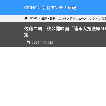
コ
ナ
GEINOU-芸能アンテナ速報
ン
ビ
テ
ゲ
HOME
最速・最新 エンタメ芸能ニュースコレクト
佐
ン
ー
ツ
シ
佐藤二朗 秋公開映画「踊る大捜査線N.
へ
ョ
定
ス
ン
2026年7月3日
キ
に
ッ
移
プ
動