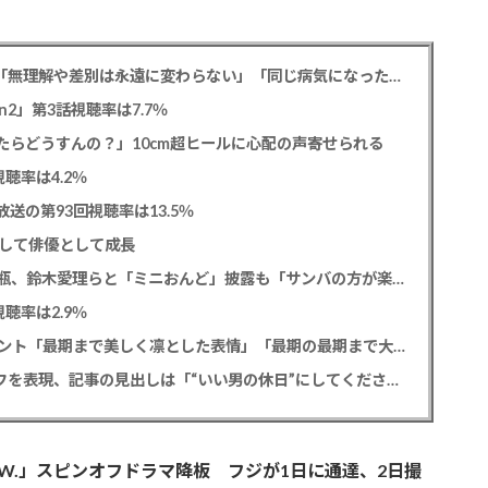
元フジ渡邊渚アナ PTSD公表への思いを明かす「無理解や差別は永遠に変わらない」「同じ病気になったことのない人間にはわからない」
2」第3話視聴率は7.7％
たらどうすんの？」10cm超ヒールに心配の声寄せられる
聴率は4.2％
送の第93回視聴率は13.5％
として俳優として成長
松平健 「ミニオンズ＆モンスターズ」笑福亭鶴瓶、鈴木愛理らと「ミニおんど」披露も「サンバの方が楽」と本音
聴率は2.9％
寿美花代さん死去 息子の高嶋政宏・政伸がコメント「最期まで美しく凛とした表情」「最期の最期まで大女優」「
SixTONES 田中樹 初の単独CM出演でオンとオフを表現、記事の見出しは「“いい男の休日”にしてください」とアピール
.W.」スピンオフドラマ降板 フジが1日に通達、2日撮