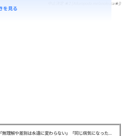
中止決定 ★2 [Ailuropoda melanoleuca★])
きを見る
元フジ渡邊渚アナ PTSD公表への思いを明かす「無理解や差別は永遠に変わらない」「同じ病気になったことのない人間にはわからない」