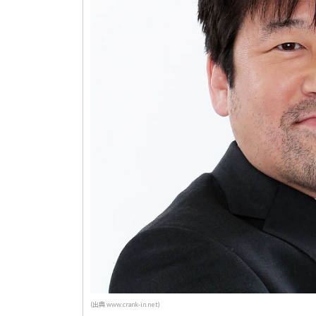
(出典 www.crank-in.net)