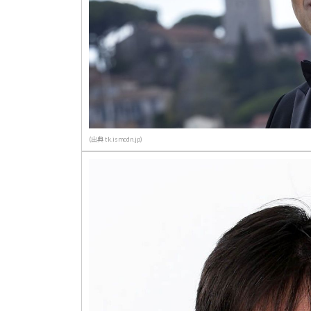
(出典 tk.ismcdn.jp)