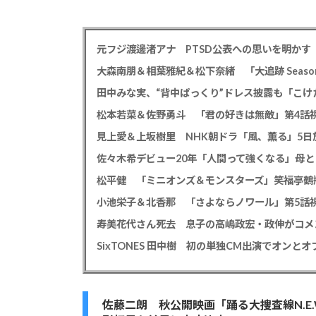
大森南朋＆相葉雅紀＆松下奈緒 「大追跡 Season
田中みな実、“背中ぱっくり”ドレス披露も「こけ
松本若菜＆佐野勇斗 「君の好きは無敵」第4話視
見上愛＆上坂樹里 NHK朝ドラ「風、薫る」5日放
佐々木希デビュー20年「人間って強くなる」母
小池栄子＆北香那 「さよならノワール」第5話視
佐藤二朗 秋公開映画「踊る大捜査線N.E