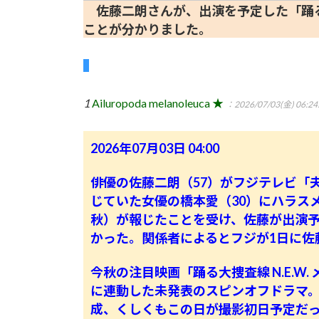
佐藤二朗さんが、出演を予定した「踊
ことが分かりました。
1
Ailuropoda melanoleuca ★
：2026/07/03(金) 06:24
2026年07月03日 04:00
俳優の佐藤二朗（57）がフジテレビ「
じていた女優の橋本愛（30）にハラス
秋）が報じたことを受け、佐藤が出演予
かった。関係者によるとフジが1日に佐
今秋の注目映画「踊る大捜査線 N.E.W.
に連動した未発表のスピンオフドラマ
成、くしくもこの日が撮影初日予定だ