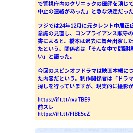
で警視庁内のクリニックの医師を演じて
中止の連絡があった」と急な決定だっ
フジでは24年12月に元タレント中居
意識の見直し、コンプライアンス順守の
書によると、橋本は過去に舞台出演し
たという。関係者は「そんな中で問題
い」と語った。
今回のスピンオフドラマは映画本編に
た内容だという。制作関係者は「ドラ
探しを行っていますが、現実的に撮影
https://ift.tt/rxaTBE9
前スレ
https://ift.tt/FIBEScZ
(出典 【フジ】佐藤二朗 秋公開映画「踊る大捜査線N.